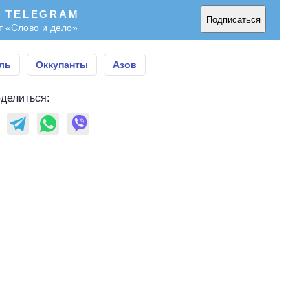
В TELEGRAM
Подписаться
т «Слово и дело»
ль
Оккупанты
Азов
делиться: