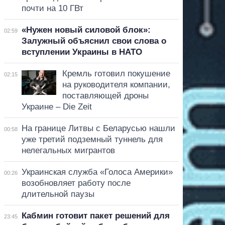
почти на 10 ГВт
«Нужен новый силовой блок»:
02:59
Залужный объяснил свои слова о
вступлении Украины в НАТО
Кремль готовил покушение
02:15
на руководителя компании,
поставляющей дроны
Украине – Die Zeit
На границе Литвы с Беларусью нашли
00:58
уже третий подземный туннель для
нелегальных мигрантов
Украинская служба «Голоса Америки»
00:26
возобновляет работу после
длительной паузы
Кабмин готовит пакет решений для
23:45