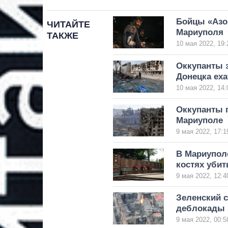
Бойцы «Азо
ЧИТАЙТЕ
Мариуполя
ТАКЖЕ
10 мая 2022, 19:
Оккупанты з
Донецка еха
10 мая 2022, 14:
Оккупанты г
Мариуполе
9 мая 2022, 17:1
В Мариупол
костях уби
9 мая 2022, 12:4
Зеленский с
деблокады 
9 мая 2022, 00:5