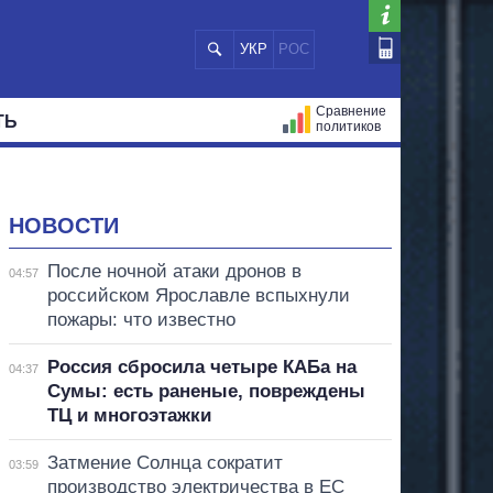
УКР
РОС
Сравнение
ТЬ
политиков
СТРАЦИЙ
МЭРЫ
ВСЕ ПЕРСОНЫ
НОВОСТИ
После ночной атаки дронов в
04:57
российском Ярославле вспыхнули
пожары: что известно
Россия сбросила четыре КАБа на
04:37
Сумы: есть раненые, повреждены
ТЦ и многоэтажки
Затмение Солнца сократит
03:59
производство электричества в ЕС