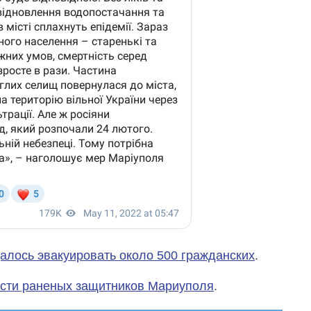
алось эвакуировать около 500 гражданских
.
сти раненых защитников Мариуполя
.