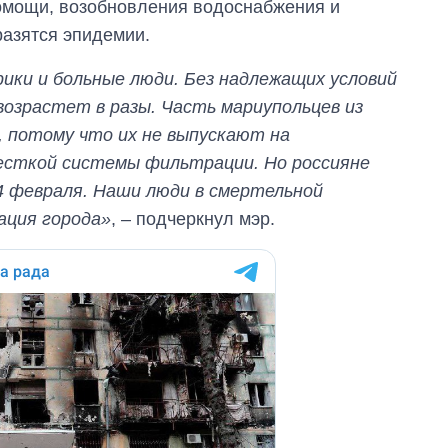
помощи, возобновления водоснабжения и
танков продала
разятся эпидемии.
Украина за годы
независимости
рики и больные люди. Без надлежащих условий
озрастет в разы. Часть мариупольцев из
, потому что их не выпускают на
есткой системы фильтрации. Но россияне
4 февраля. Наши люди в смертельной
ация города»
, – подчеркнул мэр.