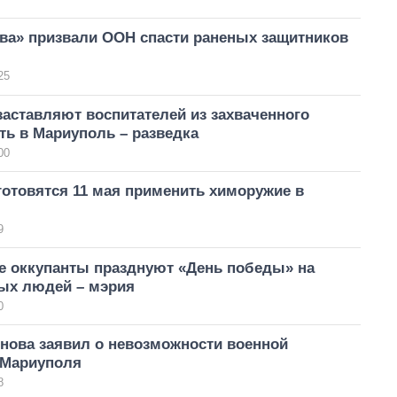
ва» призвали ООН спасти раненых защитников
25
аставляют воспитателей из захваченного
ть в Мариуполь – разведка
00
отовятся 11 мая применить химоружие в
9
е оккупанты празднуют «День победы» на
тых людей – мэрия
0
нова заявил о невозможности военной
Мариуполя
8