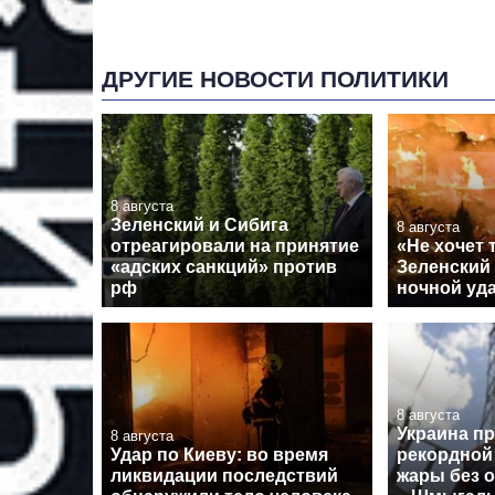
ДРУГИЕ НОВОСТИ ПОЛИТИКИ
8 августа
Зеленский и Сибига
8 августа
отреагировали на принятие
«Не хочет 
«адских санкций» против
Зеленский
рф
ночной уда
8 августа
Украина п
8 августа
Удар по Киеву: во время
рекордной
ликвидации последствий
жары без 