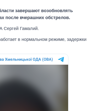
бласти завершают возобновлять
ах после вчерашних обстрелов.
А Сергей Гамалий.
 работает в нормальном режиме, задержки
Сколько
картофеля
выращивали в
Украине до и во
время большой
войны