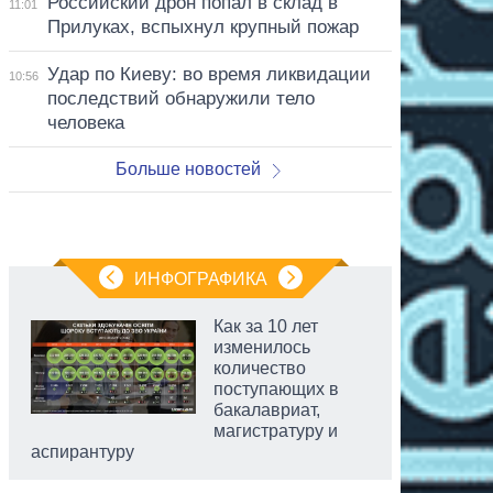
Российский дрон попал в склад в
11:01
Прилуках, вспыхнул крупный пожар
Удар по Киеву: во время ликвидации
10:56
последствий обнаружили тело
человека
Больше новостей
ИНФОГРАФИКА
Как за 10 лет
изменилось
количество
поступающих в
бакалавриат,
магистратуру и
аспирантуру