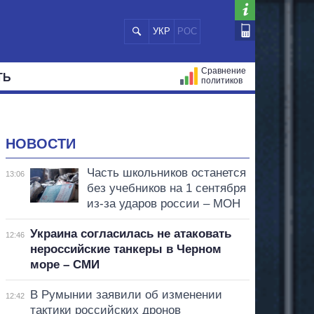
УКР
РОС
Сравнение
ТЬ
политиков
СТРАЦИЙ
МЭРЫ
ВСЕ ПЕРСОНЫ
НОВОСТИ
Часть школьников останется
13:06
без учебников на 1 сентября
из-за ударов россии – МОН
Украина согласилась не атаковать
12:46
нероссийские танкеры в Черном
море – СМИ
В Румынии заявили об изменении
12:42
тактики российских дронов