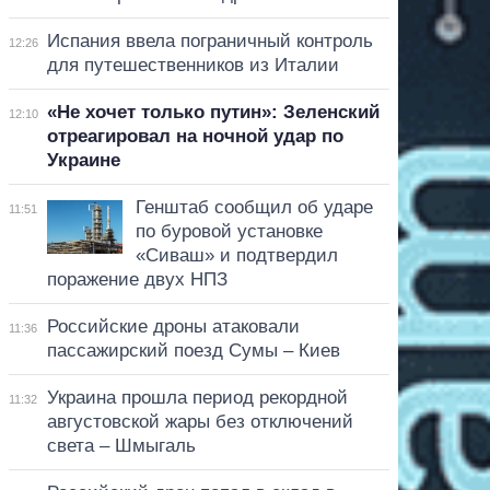
Испания ввела пограничный контроль
12:26
для путешественников из Италии
«Не хочет только путин»: Зеленский
12:10
отреагировал на ночной удар по
Украине
Генштаб сообщил об ударе
11:51
по буровой установке
«Сиваш» и подтвердил
поражение двух НПЗ
Российские дроны атаковали
11:36
пассажирский поезд Сумы – Киев
Украина прошла период рекордной
11:32
августовской жары без отключений
света – Шмыгаль