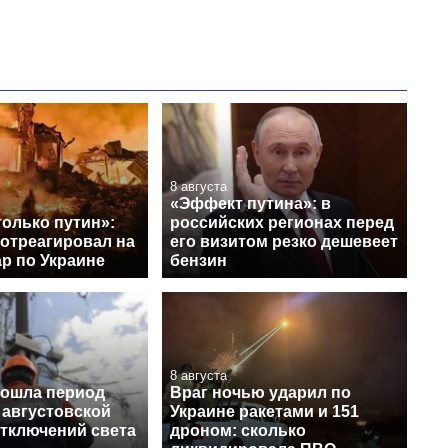
8 августа
«Эффект путина»: в
только путин»:
российских регионах перед
 отреагировал на
его визитом резко дешевеет
р по Украине
бензин
8 августа
рошла период
Враг ночью ударил по
 августовской
Украине ракетами и 151
отключений света
дроном: сколько