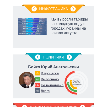
ИНФОГРАФИКА
Как выросли тарифы
на холодную воду в
городах Украины на
начало августа
рф
ПОЛИТИКИ
Бойко Юрий Анатольевич
В процессе
46
95
Выполнено
74
24%
30
24
Не выполнено
142
о
выполнено
Всего
311