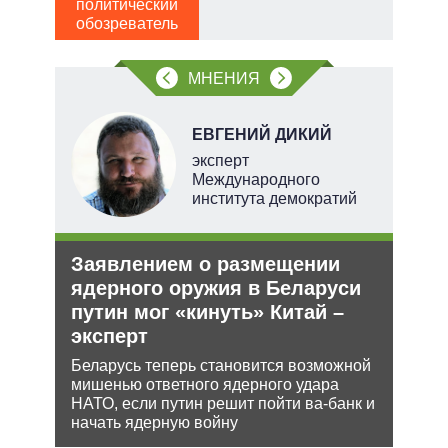
Д
политический
ПО
обозреватель
в
обо
МНЕНИЯ
ЕВГЕНИЙ ДИКИЙ
тель
эксперт
Международного
института демократий
и
Заявлением о размещении
Анн
О и
ядерного оружия в Беларуси
не 
путин мог «кинуть» Китай –
НА
эксперт
ии на
Може
 по
анне
Беларусь теперь становится возможной
може
мишенью ответного ядерного удара
попы
НАТО, если путин решит пойти ва-банк и
начать ядерную войну