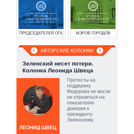
УРОВЕНЬ
УРОВЕНЬ
ОТВЕТСТВЕННОСТИ
ОТВЕТСТВЕННОСТИ
ПРЕДСЕДАТЕЛЕЙ ОГА
МЭРОВ ГОРОДОВ
АВТОРСКИЕ КОЛОНКИ
:
Зеленский несет потери.
Охо
Колонка Леонида Швеца
ли 
соб
Протесты на
поддержку
тый
Федорова не могли
не отразиться на
показателях
чатые
доверия к
ем
президенту
Зеленскому.
а
ЛЕОНИД ШВЕЦ