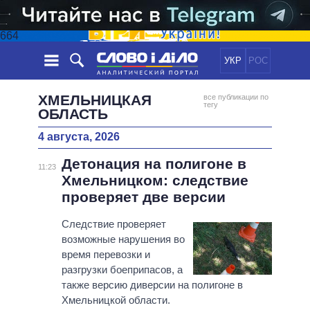
664
УКР
РОС
НОВОСТИ
ХМЕЛЬНИЦКАЯ
все публикации по
тегу
ОБЛАСТЬ
ОБЕЩАНИЯ
ЛЕНТА
ПОЛИТИКА
4 августа, 2026
СОБЫТИЯ
ЭКОНОМИКА
ПОЛИТИКИ
Детонация на полигоне в
11:23
СТАТЬИ
ОБЩЕСТВО
Хмельницком: следствие
ИНФОГРАФИКА
МНЕНИЯ
МИР
ВСЕ ПОЛИТИКИ
проверяет две версии
ОБЗОРЫ
ПРЕЗИДЕНТ И ОФИС
ВИДЕО
Следствие проверяет
ДАЙДЖЕСТЫ
ВЕРХОВНАЯ РАДА
возможные нарушения во
ПОДДЕРЖАТЬ
КАБИНЕТ МИНИСТРОВ
время перевозки и
разгрузки боеприпасов, а
ГЛАВЫ ОБЛАДМИНИСТРАЦИЙ
СРАВНЕНИЕ ПОЛИТИКОВ
также версию диверсии на полигоне в
МЭРЫ
Хмельницкой области.