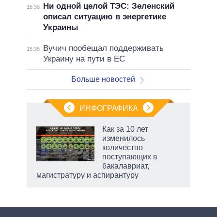
Ни одной целой ТЭС: Зеленский
15:38
описал ситуацию в энергетике
Украины
Вучич пообещал поддерживать
15:35
Украину на пути в ЕС
Больше новостей
ИНФОГРАФИКА
Как за 10 лет
изменилось
не за
количество
асть
поступающих в
елью
бакалавриат,
магистратуру и аспирантуру