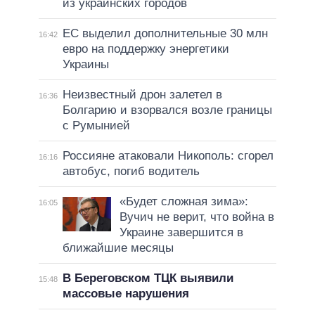
из украинских городов
ЕС выделил дополнительные 30 млн
16:42
евро на поддержку энергетики
Украины
Неизвестный дрон залетел в
16:36
Болгарию и взорвался возле границы
с Румынией
Россияне атаковали Никополь: сгорел
16:16
автобус, погиб водитель
«Будет сложная зима»:
16:05
Вучич не верит, что война в
Украине завершится в
ближайшие месяцы
В Береговском ТЦК выявили
15:48
массовые нарушения