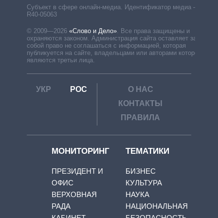
Субъект в сфере онлайн-медиа. Идентификатор медиа –
R40-05063
© 2009—2026
«Слово и Дело»
.
Все права защищены и
охраняются законом. Администрация сайта оставляет за
собой право не соглашаться с информацией, которая
публикуется на сайте, владельцами или авторами которой
являются третьи лица.
УКР
РОС
О НАС
КОНТАКТЫ
ПРАВИЛА
МОНИТОРИНГ
ТЕМАТИКИ
ПРЕЗИДЕНТ И
БИЗНЕС
ОФИС
КУЛЬТУРА
ВЕРХОВНАЯ
НАУКА
РАДА
НАЦИОНАЛЬНАЯ
КАБИНЕТ
БЕЗОПАСНОСТЬ