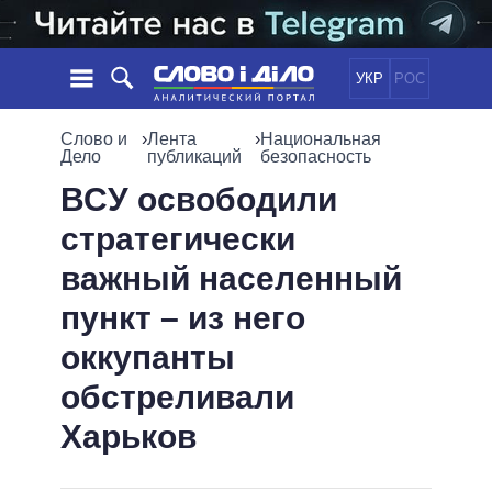
УКР
РОС
НОВОСТИ
Слово и
›
Лента
›
Национальная
Дело
публикаций
безопасность
ОБЕЩАНИЯ
ЛЕНТА
ПОЛИТИКА
ВСУ освободили
СОБЫТИЯ
ЭКОНОМИКА
стратегически
ПОЛИТИКИ
СТАТЬИ
ОБЩЕСТВО
важный населенный
ИНФОГРАФИКА
МНЕНИЯ
МИР
ВСЕ ПОЛИТИКИ
пункт – из него
ОБЗОРЫ
ПРЕЗИДЕНТ И ОФИС
ВИДЕО
оккупанты
ДАЙДЖЕСТЫ
ВЕРХОВНАЯ РАДА
ПОДДЕРЖАТЬ
КАБИНЕТ МИНИСТРОВ
обстреливали
ГЛАВЫ ОБЛАДМИНИСТРАЦИЙ
Харьков
СРАВНЕНИЕ ПОЛИТИКОВ
МЭРЫ
ВСЕ ПЕРСОНЫ