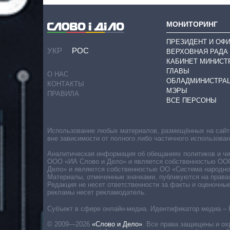
МОНИТОРИНГ
ПРЕЗИДЕНТ И ОФ
УКР
РОС
ВЕРХОВНАЯ РАДА
КАБИНЕТ МИНИСТ
ГЛАВЫ
О НАС
ОБЛАДМИНИСТРА
КОНТАКТЫ
МЭРЫ
ПРАВИЛА
ВСЕ ПЕРСОНЫ
Использование любых материалов, размещённых на сайте,
вне зависимости от полного либо частичного использова
Аналитическая информация об обещаниях политиков и чин
ООО «ИА Слово и Дело» и является собственностью ООО 
Дело» и являются собственностью ОО «Система народног
Материалы, отмеченные значками, публикуются на права
Редакция не несет ответственности за факты и оценочны
рекламы несет рекламодатель.
Субъект в сфере онлайн-медиа. Идентификатор медиа – 
© 2009—2026
«Слово и Дело»
.
Все права защищены и ох