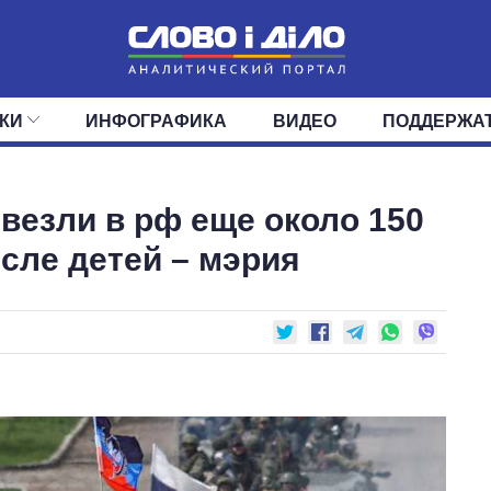
КИ
ИНФОГРАФИКА
ВИДЕО
ПОДДЕРЖА
ИС
ЛЕНТА
ВЕРХОВНАЯ РАДА
СОБЫТИЯ
СТАТЬИ
КАБИНЕТ МИНИСТРОВ
МНЕНИЯ
ОБЗОРЫ
ГЛАВЫ ОБЛАДМИНИ
ДАЙДЖЕСТЫ
везли в рф еще около 150
ПОЛИТИКА
ДЕПУТАТЫ
ЭКОНОМИКА
КОМИТЕТЫ
ФРАКЦИИ
ОБЩЕСТВО
ОКРУГА
МИР
сле детей – мэрия