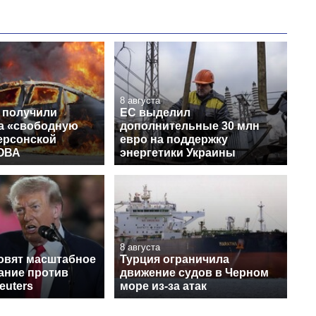
8 августа
 получили
ЕС выделил
на «свободную
дополнительные 30 млн
ерсонской
евро на поддержку
 ОВА
энергетики Украины
8 августа
овят масштабное
Турция ограничила
ание против
движение судов в Черном
euters
море из-за атак