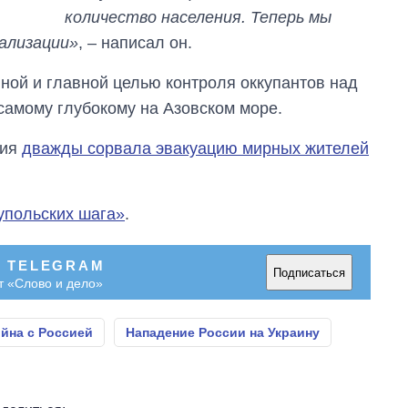
количество населения. Теперь мы
ализации»
, – написал он.
нной и главной целью контроля оккупантов над
самому глубокому на Азовском море.
сия
дважды сорвала эвакуацию мирных жителей
упольских шага»
.
В TELEGRAM
Подписаться
т «Слово и дело»
йна с Россией
Нападение России на Украину