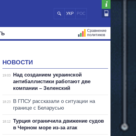
УКР
РОС
Сравнение
ТЬ
политиков
СТРАЦИЙ
МЭРЫ
ВСЕ ПЕРСОНЫ
НОВОСТИ
Над созданием украинской
19:03
антибаллистики работают две
компании – Зеленский
В ГПСУ рассказали о ситуации на
18:23
границе с Беларусью
Турция ограничила движение судов
18:12
в Черном море из-за атак