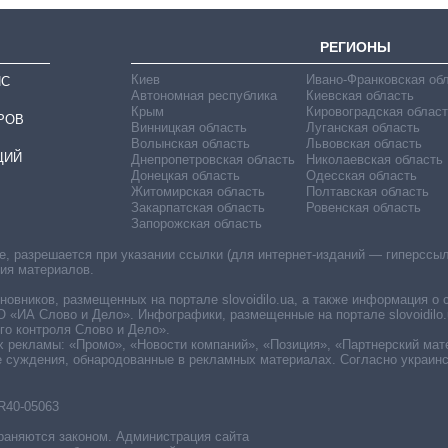
РЕГИОНЫ
Киев
Ивано-Франковская об
ИС
Автономная республика
Киевская область
Крым
Кировоградская област
РОВ
Винницкая область
Луганская область
Волынская область
Львовская область
ЦИЙ
Днепропетровская область
Николаевская область
Донецкая область
Одесская область
Житомирская область
Полтавская область
Закарпатская область
Ровенская область
Запорожская область
 разрешается при указании ссылки (для интернет-изданий — гиперссылки
ния материалов.
овников, размещенных на портале slovoidilo.ua, а также информация о 
«ИА Слово и Дело». Инфографики, размещенные на портале slovoidilo.
о контроля Слово и Дело».
х рекламы: «Промо», «Новости компаний», «Позиция», «Партнерский мат
е суждения, обнародованные в рекламных материалах. Согласно украин
R40-05063
раняются законом. Администрация сайта