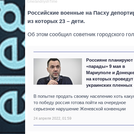
t.me/andriyshTime
Российские военные на Пасху депорти
из которых 23 – дети.
Об этом сообщил советник городского го
Россияне планируют
«парады» 9 мая в
Мариуполе и Донецке
на которых проведут
украинских пленных
В попытке продать своему населению хоть каку
то победу россия готова пойти на очередное
серьезное нарушение Женевской конвенции
24 апреля 2022, 01:59