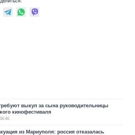
делиться:
требуют выкуп за сына руководительницы
кого кинофестиваля
06:46
куация из Мариуполя: россия отказалась