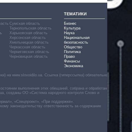
ТЕМАТИКИ
ласть
Сумская область
Бизнес
Тернопольская область
Культура
ь
Харьковская область
Наука
Херсонская область
Национальная
Хмельницкая область
безопасность
Черкасская область
Общество
Черниговская область
Политика
Черновицкая область
Право
Финансы
Экономика
) на www.slovoidilo.ua. Ссылка (гиперссылка) обязательна
состоянии выполнения этих обещаний, собрана и обработана
ua, созданы ОО «Система народного контроля Слово и
ериал», «Спецпроект», «При поддержке».
скому законодательству ответственность за содержание