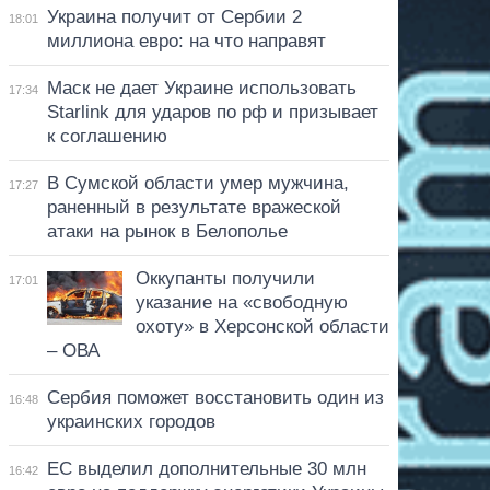
Украина получит от Сербии 2
18:01
миллиона евро: на что направят
Маск не дает Украине использовать
17:34
Starlink для ударов по рф и призывает
к соглашению
В Сумской области умер мужчина,
17:27
раненный в результате вражеской
атаки на рынок в Белополье
Оккупанты получили
17:01
указание на «свободную
охоту» в Херсонской области
– ОВА
Сербия поможет восстановить один из
16:48
украинских городов
ЕС выделил дополнительные 30 млн
16:42