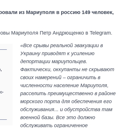
ровали из Мариуполя в россию 149 человек,
ловы Мариуполя Петр Андрющенко в Telegram.
«Все срывы реальной эвакуации в
Украину приводят к усилению
депортации мариупольцев.
Фактически, оккупанты не скрывают
,
своих намерений – ограничить в
От 1 месяца – до 5
лет: кто и как долго
численности население Мариуполя,
занимал
ю-
расселить преимущественно в районе
должность
руководителя СВР
морского порта для обеспечения его
обслуживания... и обустройства там
военной базы. Все это должно
обслуживать ограниченное