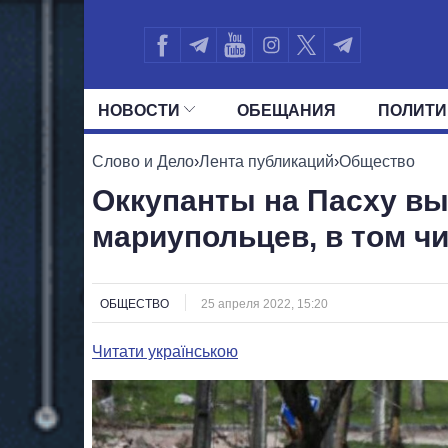
НОВОСТИ
ОБЕЩАНИЯ
ПОЛИТИ
ВСЕ ПОЛИТИКИ
ПРЕЗИДЕНТ И ОФ
Слово и Дело
›
Лента публикаций
›
Общество
Оккупанты на Пасху вы
мариупольцев, в том чи
ОБЩЕСТВО
25 апреля 2022, 15:20
Читати українською