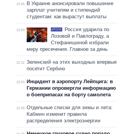
В Украине анонсировали повышение
23:45
зарплат учителям и стипендий
студентам: как вырастут выплаты
Россия ударила по
ИТОГИ
22:53
Лозовой и Павлограду, а
Стефанишиной избрали
меру пресечения. Главное за день
Зеленский на этих выходных впервые
22:32
посетит Сербию
Инцидент в аэропорту Лейпцига: в
22:03
Германии опровергли информацию
о боеприпасах на борту самолета
Отдельные списки для зимы и лета:
21:49
Кабмин изменит правила
распределения электроэнергии
Немецкое грузовое судно попало