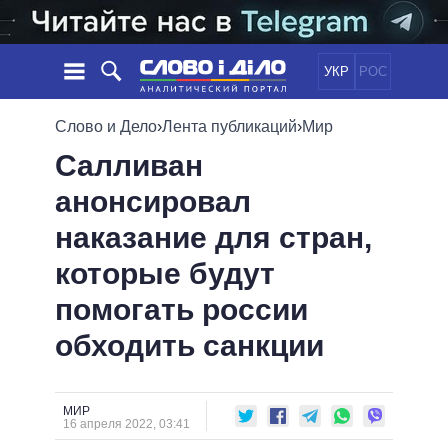
УКР
РОС
НОВОСТИ
Слово и Дело
›
Лента публикаций
›
Мир
Салливан
ОБЕЩАНИЯ
ЛЕНТА
ПОЛИТИКА
анонсировал
СОБЫТИЯ
ЭКОНОМИКА
ПОЛИТИКИ
наказание для стран,
СТАТЬИ
ОБЩЕСТВО
ИНФОГРАФИКА
МНЕНИЯ
МИР
ВСЕ ПОЛИТИКИ
которые будут
ОБЗОРЫ
ПРЕЗИДЕНТ И ОФИС
помогать россии
ВИДЕО
ДАЙДЖЕСТЫ
ВЕРХОВНАЯ РАДА
обходить санкции
ПОДДЕРЖАТЬ
КАБИНЕТ МИНИСТРОВ
ГЛАВЫ ОБЛАДМИНИСТРАЦИЙ
СРАВНЕНИЕ ПОЛИТИКОВ
МЭРЫ
МИР
16 апреля 2022, 03:41
ВСЕ ПЕРСОНЫ