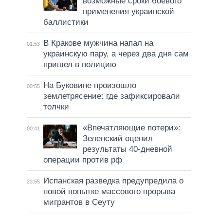
возможные сроки боевого
применения украинской
баллистики
В Кракове мужчина напал на
01:53
украинскую пару, а через два дня сам
пришел в полицию
На Буковине произошло
00:55
землетрясение: где зафиксировали
толчки
«Впечатляющие потери»:
00:41
Зеленский оценил
результаты 40-дневной
операции против рф
Испанская разведка предупредила о
23:55
новой попытке массового прорыва
мигрантов в Сеуту