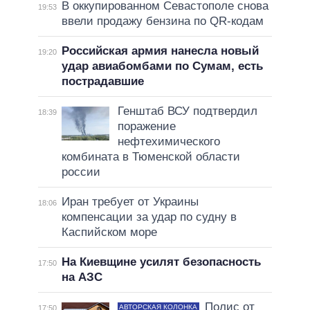
В оккупированном Севастополе снова
19:53
ввели продажу бензина по QR-кодам
Российская армия нанесла новый
19:20
удар авиабомбами по Сумам, есть
пострадавшие
Генштаб ВСУ подтвердил
18:39
поражение
нефтехимического
комбината в Тюменской области
россии
Иран требует от Украины
18:06
компенсации за удар по судну в
Каспийском море
На Киевщине усилят безопасность
17:50
на АЗС
Полис от
АВТОРСКАЯ КОЛОНКА
17:50