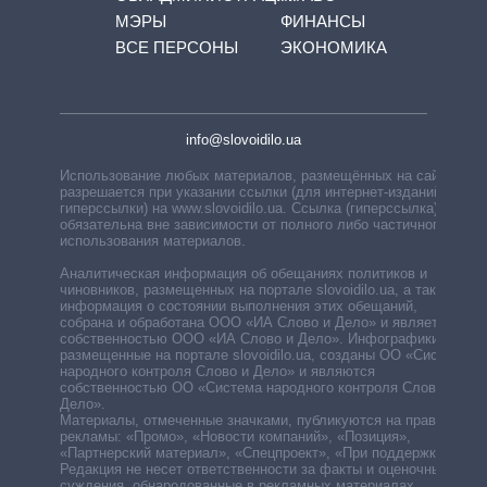
МЭРЫ
ФИНАНСЫ
ВСЕ ПЕРСОНЫ
ЭКОНОМИКА
info@slovoidilo.ua
Использование любых материалов, размещённых на сайте,
разрешается при указании ссылки (для интернет-изданий —
гиперссылки) на www.slovoidilo.ua. Ссылка (гиперссылка)
обязательна вне зависимости от полного либо частичного
использования материалов.
Аналитическая информация об обещаниях политиков и
чиновников, размещенных на портале slovoidilo.ua, а также
информация о состоянии выполнения этих обещаний,
собрана и обработана ООО «ИА Слово и Дело» и является
собственностью ООО «ИА Слово и Дело». Инфографики,
размещенные на портале slovoidilo.ua, созданы ОО «Система
народного контроля Слово и Дело» и являются
собственностью ОО «Система народного контроля Слово и
Дело».
Материалы, отмеченные значками, публикуются на правах
рекламы: «Промо», «Новости компаний», «Позиция»,
«Партнерский материал», «Спецпроект», «При поддержке».
Редакция не несет ответственности за факты и оценочные
суждения, обнародованные в рекламных материалах.