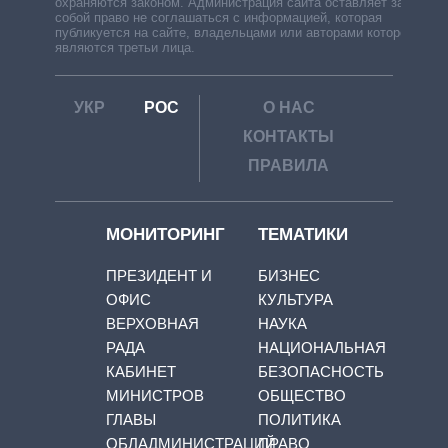
охраняются законом. Администрация сайта оставляет за
собой право не соглашаться с информацией, которая
публикуется на сайте, владельцами или авторами которой
являются третьи лица.
УКР
РОС
О НАС
КОНТАКТЫ
ПРАВИЛА
МОНИТОРИНГ
ТЕМАТИКИ
ПРЕЗИДЕНТ И
БИЗНЕС
ОФИС
КУЛЬТУРА
ВЕРХОВНАЯ
НАУКА
РАДА
НАЦИОНАЛЬНАЯ
КАБИНЕТ
БЕЗОПАСНОСТЬ
МИНИСТРОВ
ОБЩЕСТВО
ГЛАВЫ
ПОЛИТИКА
ОБЛАДМИНИСТРАЦИЙ
ПРАВО