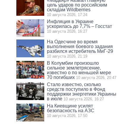
«Мадьяр» назвал главную
цель ударов по российским
складам Wildberries
10 августа 2026, 17:24
Инфляция в Украине
ускорилась до 7,7% – Госстат
10 августа 2026, 16:27
На Одесчине во время
выполнения боевого задания
разбился истребитель МиГ-29
10 августа 2026, 21:19
В Колумбии произошло
сильное землетрясение,
известно о по меньшей мере
70 погибших
10 августа 2026, 20:47
Стало известно, сколько
средств поступило в Фонд
поддержки энергетики Украины
в июле
10 августа 2026, 16:27
На Киевщине усилят
безопасность на АЗС
10 августа 2026, 17:50