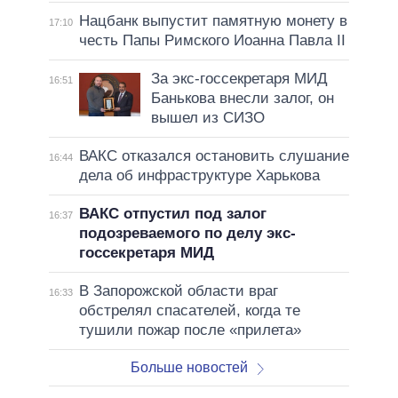
Нацбанк выпустит памятную монету в
17:10
честь Папы Римского Иоанна Павла II
За экс-госсекретаря МИД
16:51
Банькова внесли залог, он
вышел из СИЗО
ВАКС отказался остановить слушание
16:44
дела об инфраструктуре Харькова
ВАКС отпустил под залог
16:37
подозреваемого по делу экс-
госсекретаря МИД
В Запорожской области враг
16:33
обстрелял спасателей, когда те
тушили пожар после «прилета»
Больше новостей