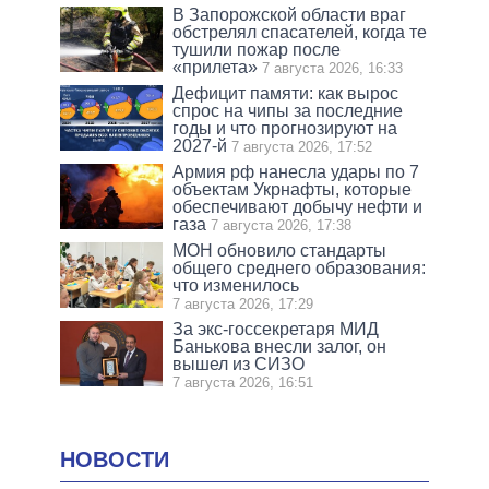
В Запорожской области враг
обстрелял спасателей, когда те
тушили пожар после
«прилета»
7 августа 2026, 16:33
Дефицит памяти: как вырос
спрос на чипы за последние
годы и что прогнозируют на
2027-й
7 августа 2026, 17:52
Армия рф нанесла удары по 7
объектам Укрнафты, которые
обеспечивают добычу нефти и
газа
7 августа 2026, 17:38
МОН обновило стандарты
общего среднего образования:
что изменилось
7 августа 2026, 17:29
За экс-госсекретаря МИД
Банькова внесли залог, он
вышел из СИЗО
7 августа 2026, 16:51
НОВОСТИ