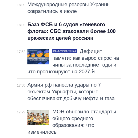
Международные резервы Украины
18:09
сократились в июле
База ФСБ и 6 судов «теневого
18:05
флота»: СБС атаковали более 100
вражеских целей россиян
Дефицит
ИНФОГРАФИКА
17:52
памяти: как вырос спрос на
чипы за последние годы и
что прогнозируют на 2027-й
Армия рф нанесла удары по 7
17:38
объектам Укрнафты, которые
обеспечивают добычу нефти и газа
МОН обновило стандарты
17:29
общего среднего
образования: что
изменилось