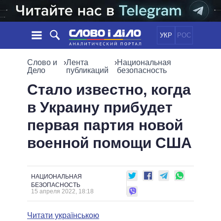
УКР
РОС
НОВОСТИ
Слово и
›
Лента
›
Национальная
Дело
публикаций
безопасность
ОБЕЩАНИЯ
ЛЕНТА
ПОЛИТИКА
Стало известно, когда
СОБЫТИЯ
ЭКОНОМИКА
в Украину прибудет
ПОЛИТИКИ
СТАТЬИ
ОБЩЕСТВО
первая партия новой
ИНФОГРАФИКА
МНЕНИЯ
МИР
ВСЕ ПОЛИТИКИ
военной помощи США
ОБЗОРЫ
ПРЕЗИДЕНТ И ОФИС
ВИДЕО
ДАЙДЖЕСТЫ
ВЕРХОВНАЯ РАДА
ПОДДЕРЖАТЬ
КАБИНЕТ МИНИСТРОВ
НАЦИОНАЛЬНАЯ
ГЛАВЫ ОБЛАДМИНИСТРАЦИЙ
БЕЗОПАСНОСТЬ
СРАВНЕНИЕ ПОЛИТИКОВ
15 апреля 2022, 18:18
МЭРЫ
ВСЕ ПЕРСОНЫ
Читати українською