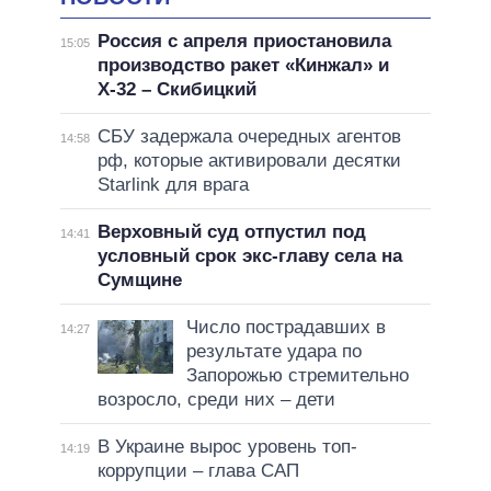
Россия с апреля приостановила
15:05
производство ракет «Кинжал» и
Х-32 – Скибицкий
СБУ задержала очередных агентов
14:58
рф, которые активировали десятки
Starlink для врага
Верховный суд отпустил под
14:41
условный срок экс-главу села на
Сумщине
Число пострадавших в
14:27
результате удара по
Запорожью стремительно
возросло, среди них – дети
В Украине вырос уровень топ-
14:19
коррупции – глава САП