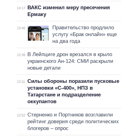
ВАКС изменил меру пресечения
14:17
Ермаку
Правительство продлило
13:46
услугу «Брак онлайн» еще
на два года
В Лейпциге дрон врезался в крыло
13:38
украинского Ан-124: СМИ раскрыли
новые детали
Силы обороны поразили пусковые
13:11
установки «С-400», НПЗ в
Татарстане и подразделение
оккупантов
Стерненко и Портников возглавили
12:52
рейтинг доверия среди политических
блогеров – опрос