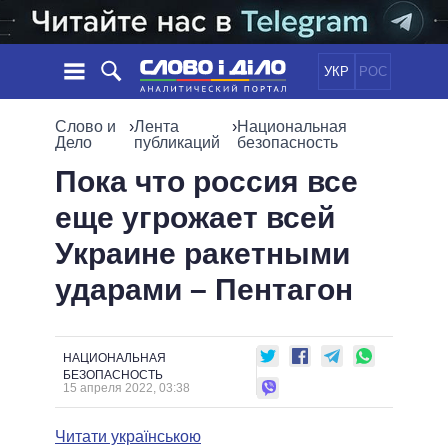
УКР
РОС
НОВОСТИ
Слово и
›
Лента
›
Национальная
Дело
публикаций
безопасность
ОБЕЩАНИЯ
ЛЕНТА
ПОЛИТИКА
Пока что россия все
СОБЫТИЯ
ЭКОНОМИКА
еще угрожает всей
ПОЛИТИКИ
СТАТЬИ
ОБЩЕСТВО
Украине ракетными
ИНФОГРАФИКА
МНЕНИЯ
МИР
ВСЕ ПОЛИТИКИ
ударами – Пентагон
ОБЗОРЫ
ПРЕЗИДЕНТ И ОФИС
ВИДЕО
ДАЙДЖЕСТЫ
ВЕРХОВНАЯ РАДА
ПОДДЕРЖАТЬ
КАБИНЕТ МИНИСТРОВ
НАЦИОНАЛЬНАЯ
ГЛАВЫ ОБЛАДМИНИСТРАЦИЙ
БЕЗОПАСНОСТЬ
СРАВНЕНИЕ ПОЛИТИКОВ
15 апреля 2022, 03:38
МЭРЫ
ВСЕ ПЕРСОНЫ
Читати українською