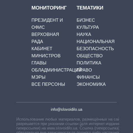
МОНИТОРИНГ
ТЕМАТИКИ
ПРЕЗИДЕНТ И
БИЗНЕС
ОФИС
КУЛЬТУРА
ВЕРХОВНАЯ
НАУКА
РАДА
НАЦИОНАЛЬНАЯ
КАБИНЕТ
БЕЗОПАСНОСТЬ
МИНИСТРОВ
ОБЩЕСТВО
ГЛАВЫ
ПОЛИТИКА
ОБЛАДМИНИСТРАЦИЙ
ПРАВО
МЭРЫ
ФИНАНСЫ
ВСЕ ПЕРСОНЫ
ЭКОНОМИКА
info@slovoidilo.ua
Использование любых материалов, размещённых на сайте,
разрешается при указании ссылки (для интернет-изданий —
гиперссылки) на www.slovoidilo.ua. Ссылка (гиперссылка)
обязательна вне зависимости от полного либо частичного