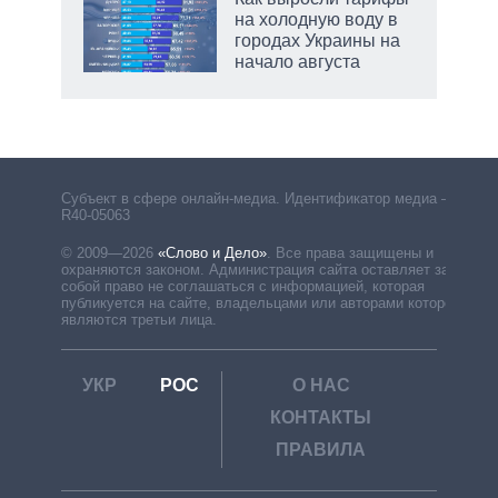
на холодную воду в
городах Украины на
начало августа
Субъект в сфере онлайн-медиа. Идентификатор медиа –
R40-05063
© 2009—2026
«Слово и Дело»
.
Все права защищены и
охраняются законом. Администрация сайта оставляет за
собой право не соглашаться с информацией, которая
публикуется на сайте, владельцами или авторами которой
являются третьи лица.
УКР
РОС
О НАС
КОНТАКТЫ
ПРАВИЛА