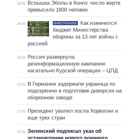
Вспышка Эболы в Конго: число жертв
18:50
превысило 1800 человек
Как изменился
ИНФОГРАФИКА
18:20
бюджет Министерства
обороны за 13 лет войны с
россией
Россия развернула
18:20
дезинформационную кампанию
касательно Курской операции – ЦПД
В Германии задержали украинца по
17:52
подозрению в подготовке диверсии на
оборонном заводе
Президент уволил посла Хорватии и
17:43
еще трех стран
Зеленский подписал указ об
17:41
установлении нового военного