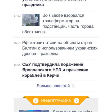
праздника
Во Львове взорвался
17:12
трансформатор на
подстанции, часть города
обесточена
Рф готовит атаки на объекты стран
16:59
Балтии с использованием украинских
дронов – разведка
СБУ подтвердила поражение
16:55
Ярославского НПЗ и вражеских
кораблей в Керчи
Больше новостей
ИНФОГРАФИКА
Как выросли тарифы