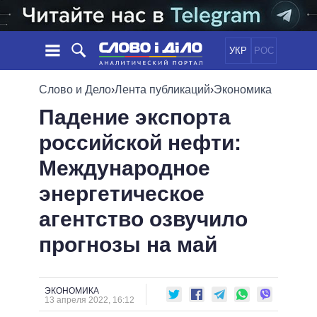
УКР
РОС
НОВОСТИ
Слово и Дело
›
Лента публикаций
›
Экономика
Падение экспорта
ОБЕЩАНИЯ
ЛЕНТА
ПОЛИТИКА
российской нефти:
СОБЫТИЯ
ЭКОНОМИКА
ПОЛИТИКИ
Международное
СТАТЬИ
ОБЩЕСТВО
ИНФОГРАФИКА
МНЕНИЯ
МИР
ВСЕ ПОЛИТИКИ
энергетическое
ОБЗОРЫ
ПРЕЗИДЕНТ И ОФИС
агентство озвучило
ВИДЕО
ДАЙДЖЕСТЫ
ВЕРХОВНАЯ РАДА
прогнозы на май
ПОДДЕРЖАТЬ
КАБИНЕТ МИНИСТРОВ
ГЛАВЫ ОБЛАДМИНИСТРАЦИЙ
СРАВНЕНИЕ ПОЛИТИКОВ
МЭРЫ
ЭКОНОМИКА
13 апреля 2022, 16:12
ВСЕ ПЕРСОНЫ