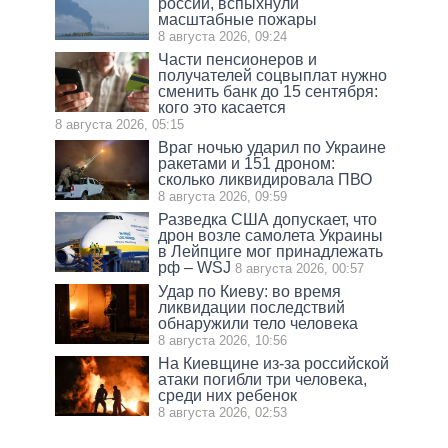
россии, вспыхнули
масштабные пожары
8 августа 2026, 09:24
Части пенсионеров и
получателей соцвыплат нужно
сменить банк до 15 сентября:
кого это касается
8 августа 2026, 05:15
Враг ночью ударил по Украине
ракетами и 151 дроном:
сколько ликвидировала ПВО
8 августа 2026, 09:59
Разведка США допускает, что
дрон возле самолета Украины
в Лейпциге мог принадлежать
рф – WSJ
8 августа 2026, 00:57
Удар по Киеву: во время
ликвидации последствий
обнаружили тело человека
8 августа 2026, 10:56
На Киевщине из-за российской
атаки погибли три человека,
среди них ребенок
8 августа 2026, 02:53