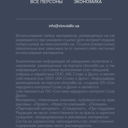
ВСЕ ПЕРСОНЫ
ЭКОНОМИКА
info@slovoidilo.ua
Использование любых материалов, размещённых на сайте,
разрешается при указании ссылки (для интернет-изданий —
гиперссылки) на www.slovoidilo.ua. Ссылка (гиперссылка)
обязательна вне зависимости от полного либо частичного
использования материалов.
Аналитическая информация об обещаниях политиков и
чиновников, размещенных на портале slovoidilo.ua, а также
информация о состоянии выполнения этих обещаний,
собрана и обработана ООО «ИА Слово и Дело» и является
собственностью ООО «ИА Слово и Дело». Инфографики,
размещенные на портале slovoidilo.ua, созданы ОО «Система
народного контроля Слово и Дело» и являются
собственностью ОО «Система народного контроля Слово и
Дело».
Материалы, отмеченные значками, публикуются на правах
рекламы: «Промо», «Новости компаний», «Позиция»,
«Партнерский материал», «Спецпроект», «При поддержке».
Редакция не несет ответственности за факты и оценочные
суждения, обнародованные в рекламных материалах.
Согласно украинскому законодательству ответственность за
содержание рекламы несет рекламодатель.