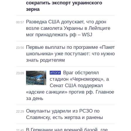
сократить экспорт украинского
зерна
Разведка США допускает, что дрон
00:57
возле самолета Украины в Лейпциге
мог принадлежать рф – WSJ
Первые выплаты по программе «Пакет
23:56
школьника» уже поступают: что нужно
знать родителям
Враг обстрелял
ИТОГИ
23:09
стадион «Черноморец», а
Сенат США поддержал
«адские санкции» против рф. Главное
за день
Оккупанты ударили из РСЗО по
22:29
Славянску, есть жертва и ранены
В Германии над военной базой, где
21:45