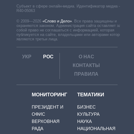
Субъект в сфере онлайн-медиа. Идентификатор медиа –
R40-05063
© 2009—2026
«Слово и Дело»
.
Все права защищены и
охраняются законом. Администрация сайта оставляет за
собой право не соглашаться с информацией, которая
публикуется на сайте, владельцами или авторами которой
являются третьи лица.
УКР
РОС
О НАС
КОНТАКТЫ
ПРАВИЛА
МОНИТОРИНГ
ТЕМАТИКИ
ПРЕЗИДЕНТ И
БИЗНЕС
ОФИС
КУЛЬТУРА
ВЕРХОВНАЯ
НАУКА
РАДА
НАЦИОНАЛЬНАЯ