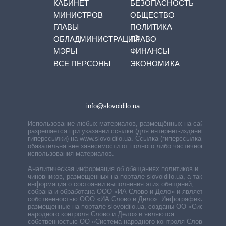
КАБИНЕТ
БЕЗОПАСНОСТЬ
МИНИСТРОВ
ОБЩЕСТВО
ГЛАВЫ
ПОЛИТИКА
ОБЛАДМИНИСТРАЦИЙ
ПРАВО
МЭРЫ
ФИНАНСЫ
ВСЕ ПЕРСОНЫ
ЭКОНОМИКА
info@slovoidilo.ua
Использование любых материалов, размещённых на сайте,
разрешается при указании ссылки (для интернет-изданий —
гиперссылки) на www.slovoidilo.ua. Ссылка (гиперссылка)
обязательна вне зависимости от полного либо частичного
использования материалов.
Аналитическая информация об обещаниях политиков и
чиновников, размещенных на портале slovoidilo.ua, а также
информация о состоянии выполнения этих обещаний,
собрана и обработана ООО «ИА Слово и Дело» и является
собственностью ООО «ИА Слово и Дело». Инфографики,
размещенные на портале slovoidilo.ua, созданы ОО «Система
народного контроля Слово и Дело» и являются
собственностью ОО «Система народного контроля Слово и