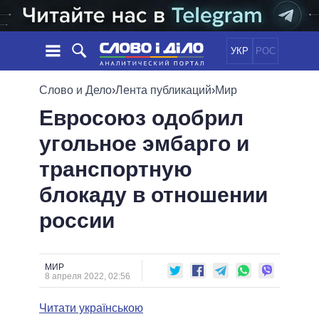
УКР
РОС
НОВОСТИ
Слово и Дело
›
Лента публикаций
›
Мир
Евросоюз одобрил
ОБЕЩАНИЯ
ЛЕНТА
ПОЛИТИКА
угольное эмбарго и
СОБЫТИЯ
ЭКОНОМИКА
ПОЛИТИКИ
транспортную
СТАТЬИ
ОБЩЕСТВО
ИНФОГРАФИКА
МНЕНИЯ
МИР
ВСЕ ПОЛИТИКИ
блокаду в отношении
ОБЗОРЫ
ПРЕЗИДЕНТ И ОФИС
россии
ВИДЕО
ДАЙДЖЕСТЫ
ВЕРХОВНАЯ РАДА
ПОДДЕРЖАТЬ
КАБИНЕТ МИНИСТРОВ
ГЛАВЫ ОБЛАДМИНИСТРАЦИЙ
МИР
СРАВНЕНИЕ ПОЛИТИКОВ
8 апреля 2022, 02:56
МЭРЫ
Читати українською
ВСЕ ПЕРСОНЫ