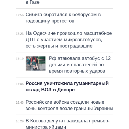
в Газе
Сибига обратился к белорусам в
17:56
годовщину протестов
На Одесчине произошло масштабное
17:23
ДТП с участием микроавтобусов,
есть жертвы и пострадавшие
Рф атаковала автобус с 12
17:19
детьми и спасателей во
время повторных ударов
Россия уничтожила гуманитарный
17:06
склад ВОЗ в Днепре
Российские войска создали новые
16:43
зоны контроля возле границы Украины
В Косово депутат закидала премьер-
16:29
министра яйцами