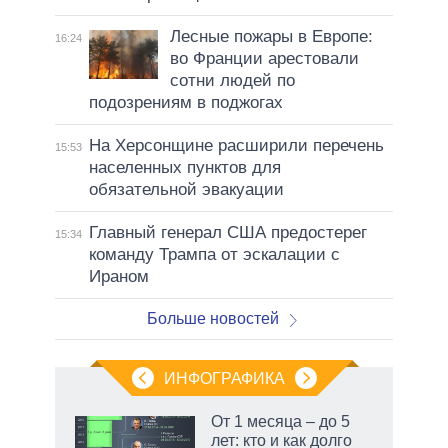
Лесные пожары в Европе:
16:24
во Франции арестовали
сотни людей по
подозрениям в поджогах
На Херсонщине расширили перечень
15:53
населенных пунктов для
обязательной эвакуации
Главный генерал США предостерег
15:34
команду Трампа от эскалации с
Ираном
Больше новостей
ИНФОГРАФИКА
От 1 месяца – до 5
лет: кто и как долго