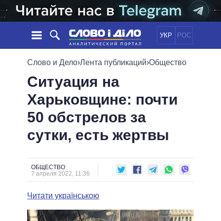
УКР
РОС
НОВОСТИ
Слово и Дело
›
Лента публикаций
›
Общество
Ситуация на
ОБЕЩАНИЯ
ЛЕНТА
ПОЛИТИКА
Харьковщине: почти
СОБЫТИЯ
ЭКОНОМИКА
ПОЛИТИКИ
50 обстрелов за
СТАТЬИ
ОБЩЕСТВО
ИНФОГРАФИКА
МНЕНИЯ
МИР
ВСЕ ПОЛИТИКИ
сутки, есть жертвы
ОБЗОРЫ
ПРЕЗИДЕНТ И ОФИС
ВИДЕО
ДАЙДЖЕСТЫ
ВЕРХОВНАЯ РАДА
ОБЩЕСТВО
ПОДДЕРЖАТЬ
КАБИНЕТ МИНИСТРОВ
7 апреля 2022, 11:36
ГЛАВЫ ОБЛАДМИНИСТРАЦИЙ
СРАВНЕНИЕ ПОЛИТИКОВ
Читати українською
МЭРЫ
ВСЕ ПЕРСОНЫ