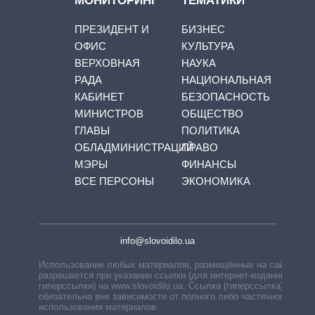
МОНИТОРИНГ
ТЕМАТИКИ
ПРЕЗИДЕНТ И
БИЗНЕС
ОФИС
КУЛЬТУРА
ВЕРХОВНАЯ
НАУКА
РАДА
НАЦИОНАЛЬНАЯ
КАБИНЕТ
БЕЗОПАСНОСТЬ
МИНИСТРОВ
ОБЩЕСТВО
ГЛАВЫ
ПОЛИТИКА
ОБЛАДМИНИСТРАЦИЙ
ПРАВО
МЭРЫ
ФИНАНСЫ
ВСЕ ПЕРСОНЫ
ЭКОНОМИКА
info@slovoidilo.ua
Использование любых материалов, размещённых на сайте,
разрешается при указании ссылки (для интернет-изданий —
гиперссылки) на www.slovoidilo.ua. Ссылка (гиперссылка)
обязательна вне зависимости от полного либо частичного
использования материалов.