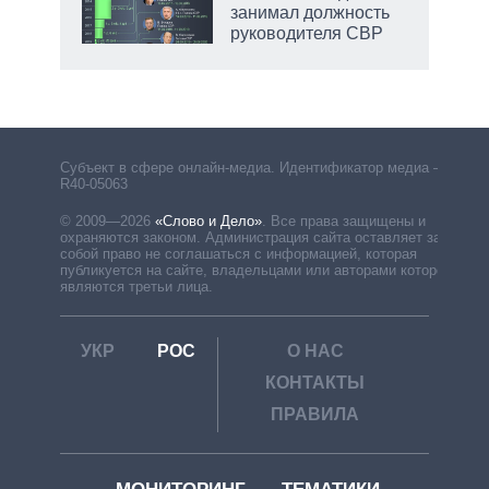
занимал должность
руководителя СВР
рф
Субъект в сфере онлайн-медиа. Идентификатор медиа –
R40-05063
© 2009—2026
«Слово и Дело»
.
Все права защищены и
охраняются законом. Администрация сайта оставляет за
собой право не соглашаться с информацией, которая
публикуется на сайте, владельцами или авторами которой
являются третьи лица.
УКР
РОС
О НАС
КОНТАКТЫ
ПРАВИЛА