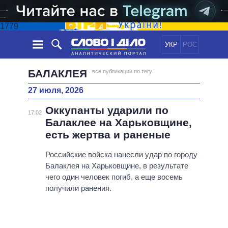
1779
УКР
РОС
НОВОСТИ
БАЛАКЛЕЯ
все публикации по тегу
27 июля, 2026
ОБЕЩАНИЯ
ЛЕНТА
ПОЛИТИКА
Оккупанты ударили по
СОБЫТИЯ
ЭКОНОМИКА
17:02
ПОЛИТИКИ
Балаклее на Харьковщине,
СТАТЬИ
ОБЩЕСТВО
есть жертва и раненые
ИНФОГРАФИКА
МНЕНИЯ
МИР
ВСЕ ПОЛИТИКИ
ОБЗОРЫ
Российские войска нанесли удар по городу
ПРЕЗИДЕНТ И ОФИС
ВИДЕО
Балаклея на Харьковщине, в результате
ДАЙДЖЕСТЫ
ВЕРХОВНАЯ РАДА
чего один человек погиб, а еще восемь
ПОДДЕРЖАТЬ
КАБИНЕТ МИНИСТРОВ
получили ранения.
ГЛАВЫ ОБЛАДМИНИСТРАЦИЙ
СРАВНЕНИЕ ПОЛИТИКОВ
МЭРЫ