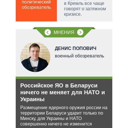
Д
политический
в Кремль все чаще
ПО
обозреватель
говорят о затяжном
в
кризисе.
обо
МНЕНИЯ
НОВ
ДЕНИС ПОПОВИЧ
военный обозреватель
е
Российское ЯО в Беларуси
Анн
аг
ничего не меняет для НАТО и
не 
Украины
НА
Размещение ядерного оружия россии на
Може
ень
территории Беларуси ударит только по
анне
Минску, для Украины и НАТО
може
совершенно ничего не изменится
попы