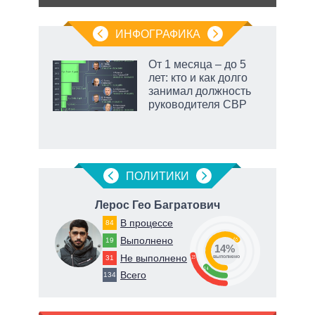
ИНФОГРАФИКА
еля
От 1 месяца – до 5
лет: кто и как долго
занимал должность
руководителя СВР
маги
ПОЛИТИКИ
Лерос Гео Багратович
В
В процессе
84
63
Выполнено
19
63
14%
Не выполнено
31
23
о
выполнено
14
Всего
134