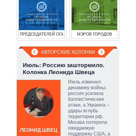
УРОВЕНЬ
УРОВЕНЬ
ОТВЕТСТВЕННОСТИ
ОТВЕТСТВЕННОСТИ
ПРЕДСЕДАТЕЛЕЙ ОГА
МЭРОВ ГОРОДОВ
АВТОРСКИЕ КОЛОНКИ
Июль: Россию заштормило.
Эво
Колонка Леонида Швеца
пер
Дра
Июль изменил
динамику войны:
огли
россия усилила
на
баллистические
атаки, а Украина –
удары вглубь
территории рф.
Москва потеряла
ожидаемую
ЛЕОНИД ШВЕЦ
поддержку США, а