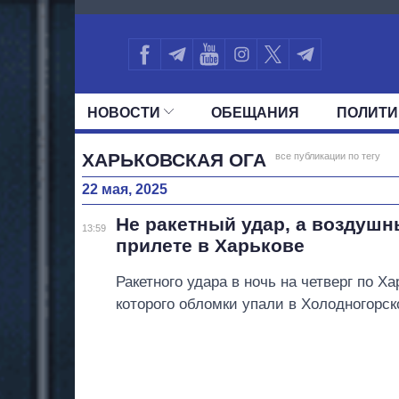
2288
НОВОСТИ
ОБЕЩАНИЯ
ПОЛИТИ
ВСЕ ПОЛИТИКИ
ПРЕЗИДЕНТ И ОФ
ХАРЬКОВСКАЯ ОГА
все публикации по тегу
22 мая, 2025
Не ракетный удар, а воздушн
13:59
прилете в Харькове
Ракетного удара в ночь на четверг по Х
которого обломки упали в Холодногорс