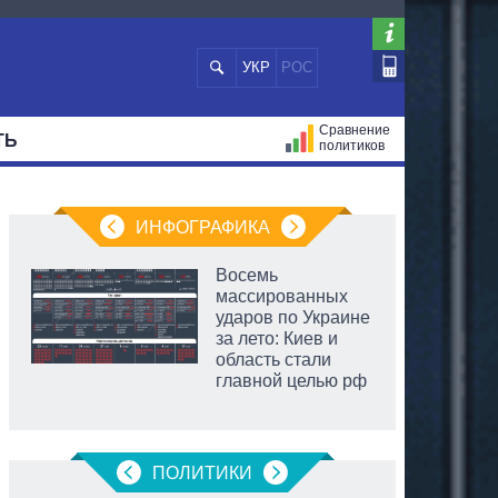
УКР
РОС
Сравнение
ТЬ
политиков
СТРАЦИЙ
МЭРЫ
ВСЕ ПЕРСОНЫ
ИНФОГРАФИКА
Восемь
массированных
ударов по Украине
за лето: Киев и
область стали
главной целью рф
ПОЛИТИКИ