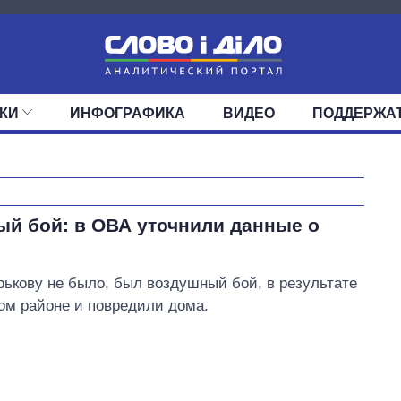
КИ
ИНФОГРАФИКА
ВИДЕО
ПОДДЕРЖА
ИС
ЛЕНТА
ВЕРХОВНАЯ РАДА
СОБЫТИЯ
СТАТЬИ
КАБИНЕТ МИНИСТРОВ
МНЕНИЯ
ОБЗОРЫ
ГЛАВЫ ОБЛАДМИНИ
ДАЙДЖЕСТЫ
ПОЛИТИКА
ДЕПУТАТЫ
ЭКОНОМИКА
КОМИТЕТЫ
ФРАКЦИИ
ОБЩЕСТВО
ОКРУГА
МИР
Сколько
ый бой: в ОВА уточнили данные о
картофеля
выращивали в
Украине до и во
арькову не было, был воздушный бой, в результате
время большой
ком районе и повредили дома.
войны