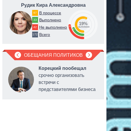
Рудик Кира Александровна
Ер
В процессе
97
57
Выполнено
33
19%
24
Не выполнено
42
выполнено
19
Всего
172
ОБЕЩАНИЯ ПОЛИТИКОВ
Корецкий пообещал
срочно организовать
встречи с
представителями бизнеса