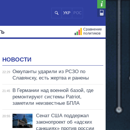
УКР
РОС
Сравнение
ТЬ
политиков
СТРАЦИЙ
МЭРЫ
ВСЕ ПЕРСОНЫ
НОВОСТИ
Оккупанты ударили из РСЗО по
22:29
Славянску, есть жертва и ранены
В Германии над военной базой, где
21:45
ремонтируют системы Patriot,
заметили неизвестные БПЛА
Сенат США поддержал
20:55
законопроект об «адских
санкциях» против россии