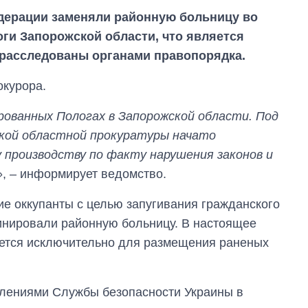
дерации заменяли районную больницу во
ги Запорожской области, что является
 расследованы органами правопорядка.
окурора.
рованных Пологах в Запорожской области. Под
кой областной прокуратуры начато
у производству по факту нарушения законов и
»
, – информирует ведомство.
ие оккупанты с целью запугивания гражданского
Как за 10 лет
изменилось
инировали районную больницу. В настоящее
количество
ется исключительно для размещения раненых
поступающих в
бакалавриат,
магистратуру и
аспирантуру
лениями Службы безопасности Украины в