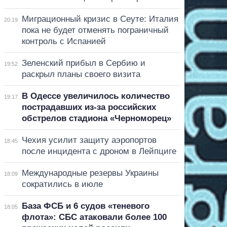
Миграционный кризис в Сеуте: Италия
20:19
пока не будет отменять пограничный
контроль с Испанией
Зеленский прибыл в Сербию и
19:52
раскрыл планы своего визита
В Одессе увеличилось количество
19:17
пострадавших из-за российских
обстрелов стадиона «Черноморец»
Чехия усилит защиту аэропортов
18:45
после инцидента с дроном в Лейпциге
Международные резервы Украины
18:09
сократились в июле
База ФСБ и 6 судов «теневого
18:05
флота»: СБС атаковали более 100