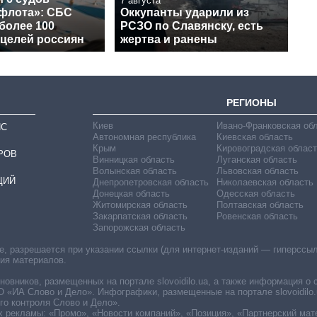
7 августа
 флота»: СБС
Оккупанты ударили из
более 100
РСЗО по Славянску, есть
 целей россиян
жертва и ранены
РЕГИОНЫ
Киев
Ивано-Франковская об
ИС
Автономная республика
Киевская область
Крым
Кировоградская област
РОВ
Винницкая область
Луганская область
Волынская область
Львовская область
ЦИЙ
Днепропетровская область
Николаевская область
Донецкая область
Одесская область
Житомирская область
Полтавская область
Закарпатская область
Ровенская область
Запорожская область
 разрешается при указании ссылки (для интернет-изданий — гиперссылки
ния материалов.
овников, размещенных на портале slovoidilo.ua, а также информация о 
«ИА Слово и Дело». Инфографики, размещенные на портале slovoidilo.
о контроля Слово и Дело».
х рекламы: «Промо», «Новости компаний», «Позиция», «Партнерский мат