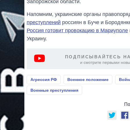
Запорожской области.
Напомним, украинские органы правопор
преступлений
россиян в Буче и Бородянке
Россия готовит провокацию в Мариуполе
Украину.
ПОДПИСЫВАЙТЕСЬ НА
и смотрите первыми новы
Агрессия РФ
Военное положение
Войн
Военные преступления
По