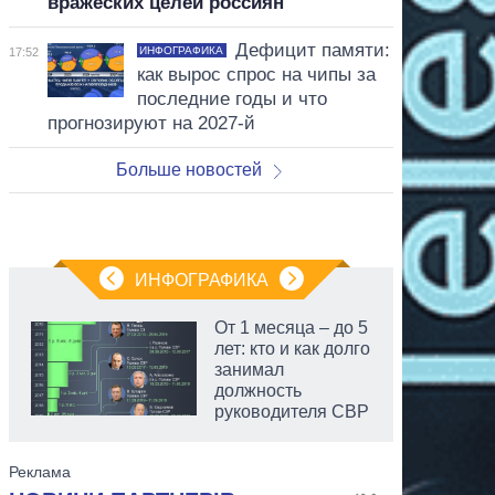
вражеских целей россиян
Дефицит памяти:
ИНФОГРАФИКА
17:52
как вырос спрос на чипы за
последние годы и что
прогнозируют на 2027-й
Больше новостей
ИНФОГРАФИКА
От 1 месяца – до 5
лет: кто и как долго
занимал
должность
руководителя СВР