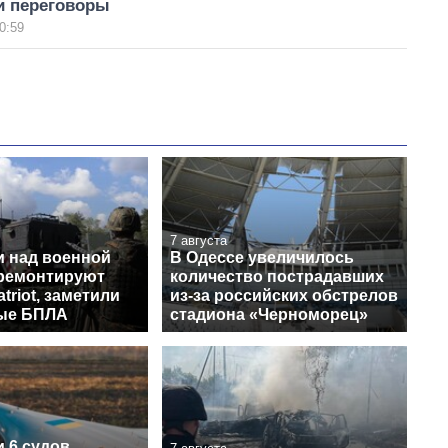
и переговоры
0:59
7 августа
и над военной
В Одессе увеличилось
 ремонтируют
количество пострадавших
triot, заметили
из-за российских обстрелов
ые БПЛА
стадиона «Черноморец»
 6 судов