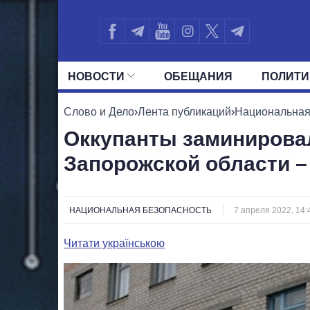
НОВОСТИ
ОБЕЩАНИЯ
ПОЛИТИ
ВСЕ ПОЛИТИКИ
ПРЕЗИДЕНТ И ОФ
Слово и Дело
›
Лента публикаций
›
Национальная
Оккупанты заминирова
Запорожской области –
НАЦИОНАЛЬНАЯ БЕЗОПАСНОСТЬ
7 апреля 2022, 14:
Читати українською