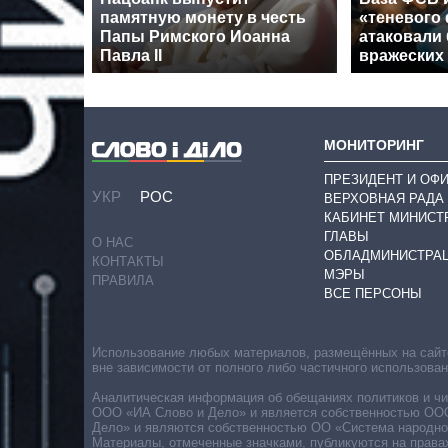
памятную монету в честь
«теневого
Папы Римского Иоанна
атаковали 
Павла II
вражеских
МОНИТОРИНГ
ПРЕЗИДЕНТ И ОФ
УКР
РОС
ВЕРХОВНАЯ РАДА
КАБИНЕТ МИНИСТ
ГЛАВЫ
О НАС
ОБЛАДМИНИСТРА
КОНТАКТЫ
МЭРЫ
ПРАВИЛА
ВСЕ ПЕРСОНЫ
Использование любых материалов, размещённых на сайте,
вне зависимости от полного либо частичного использова
Аналитическая информация об обещаниях политиков и чин
ООО «ИА Слово и Дело» и является собственностью ООО 
Дело» и являются собственностью ОО «Система народног
Материалы, отмеченные значками, публикуются на права