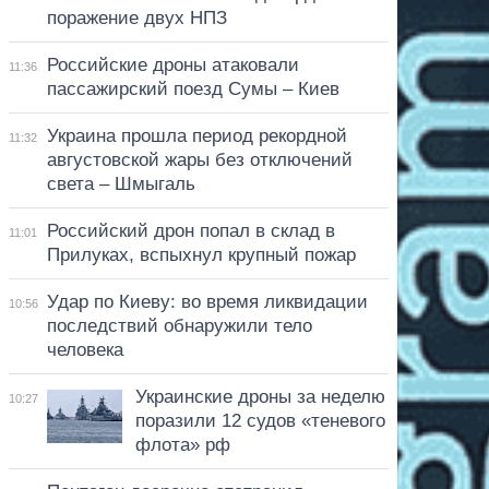
поражение двух НПЗ
Российские дроны атаковали
11:36
пассажирский поезд Сумы – Киев
Украина прошла период рекордной
11:32
августовской жары без отключений
света – Шмыгаль
Российский дрон попал в склад в
11:01
Прилуках, вспыхнул крупный пожар
Удар по Киеву: во время ликвидации
10:56
последствий обнаружили тело
человека
Украинские дроны за неделю
10:27
поразили 12 судов «теневого
флота» рф