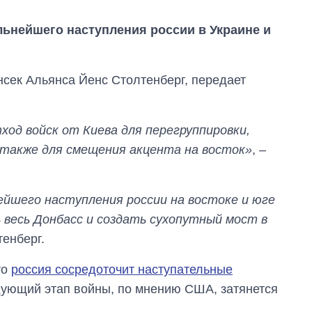
ьнейшего наступления россии в Украине и
нсек Альянса Йенс Столтенберг, передает
од войск от Киева для перегруппировки,
а также для смещения акцента на восток»
, –
ейшего наступления россии на востоке и юге
весь Донбасс и создать сухопутный мост в
Сколько
картофеля
енберг.
выращивали в
Украине до и во
то
россия сосредоточит наступательные
время большой
войны
дующий этап войны, по мнению США, затянется