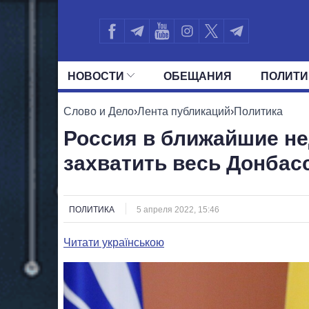
НОВОСТИ
ОБЕЩАНИЯ
ПОЛИТИ
ВСЕ ПОЛИТИКИ
ПРЕЗИДЕНТ И ОФ
Слово и Дело
›
Лента публикаций
›
Политика
Россия в ближайшие н
захватить весь Донбас
ПОЛИТИКА
5 апреля 2022, 15:46
Читати українською