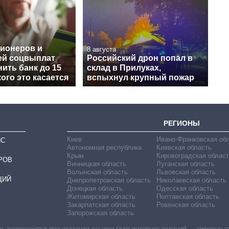
сионеров и
8 августа
ей соцвыплат
Российский дрон попал в
ить банк до 15
склад в Прилуках,
кого это касается
вспыхнул крупный пожар
РЕГИОНЫ
Киев
Ивано-Франковская об
ИС
Автономная республика
Киевская область
Крым
Кировоградская област
РОВ
Винницкая область
Луганская область
Волынская область
Львовская область
ЦИЙ
Днепропетровская область
Николаевская область
Донецкая область
Одесская область
Житомирская область
Полтавская область
Закарпатская область
Ровенская область
Запорожская область
 разрешается при указании ссылки (для интернет-изданий — гиперссылки