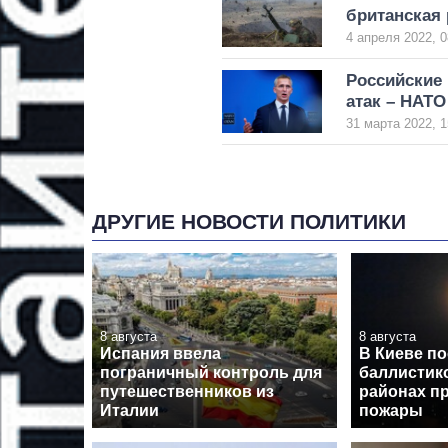
британская 
4 апреля 2022, 0
Российские
атак – НАТО
31 марта 2022, 1
ДРУГИЕ НОВОСТИ ПОЛИТИКИ
8 августа
8 августа
Испания ввела
В Киеве по
пограничный контроль для
баллистико
путешественников из
районах п
Италии
пожары