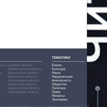
ТЕМАТИКИ
ласть
Сумская область
Бизнес
Тернопольская область
Культура
ь
Харьковская область
Наука
Херсонская область
Национальная
Хмельницкая область
безопасность
Черкасская область
Общество
Черниговская область
Политика
Черновицкая область
Право
Финансы
Экономика
) на www.slovoidilo.ua. Ссылка (гиперссылка) обязательна