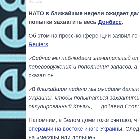
Reuters
НАТО в ближайшие недели ожидает дал
попытки захватить весь
Донбасс
.
Об этом на пресс-конференции заявил ге
Reuters
.
«Сейчас мы наблюдаем значительный отх
перевооружения и пополнения запасов, 
сказал он.
«В ближайшие недели мы ожидаем дальн
Украины, чтобы попытаться захватить 
оккупированный Крым»
, — добавил Столт
Напомним, в Белом доме тоже считают, ч
операции на востоке и юге Украины
. Сле
на «месяцы или дольше».