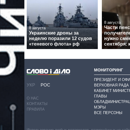
8 августа
Части пен
8 августа
Украинские дроны за
получател
неделю поразили 12 судов
нужно смен
«теневого флота» рф
сентября: 
МОНИТОРИНГ
ПРЕЗИДЕНТ И ОФ
УКР
РОС
ВЕРХОВНАЯ РАДА
КАБИНЕТ МИНИСТ
ГЛАВЫ
О НАС
ОБЛАДМИНИСТРА
КОНТАКТЫ
МЭРЫ
ПРАВИЛА
ВСЕ ПЕРСОНЫ
Использование любых материалов, размещённых на сайте,