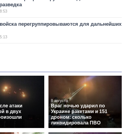
разведка
8:53
 войска перегруппировываются для дальнейших
5:13
8 августа
сле атаки
Враг ночью ударил по
й в двух
Украине ракетами и 151
роизошли
дроном: сколько
ликвидировала ПВО