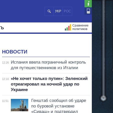
УКР
РОС
Сравнение
ТЬ
политиков
СТРАЦИЙ
МЭРЫ
ВСЕ ПЕРСОНЫ
НОВОСТИ
Испания ввела пограничный контроль
12:26
для путешественников из Италии
«Не хочет только путин»: Зеленский
12:10
отреагировал на ночной удар по
Украине
Генштаб сообщил об ударе
11:51
по буровой установке
«Сиваш» и подтвердил