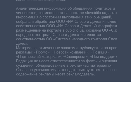
Аналитическая информация об обещаниях политиков и
чиновников, размещенных на портале slovoidilo.ua, а также
информация о состоянии выполнения этих обещаний,
собрана и обработана ООО «ИА Слово и Дело» и является
собственностью ООО «ИА Слово и Дело». Инфографики,
размещенные на портале slovoidilo.ua, созданы ОО «Система
народного контроля Слово и Дело» и являются
собственностью ОО «Система народного контроля Слово и
Дело».
Материалы, отмеченные значками, публикуются на правах
рекламы: «Промо», «Новости компаний», «Позиция»,
«Партнерский материал», «Спецпроект», «При поддержке».
Редакция не несет ответственности за факты и оценочные
суждения, обнародованные в рекламных материалах.
Согласно украинскому законодательству ответственность за
содержание рекламы несет рекламодатель.