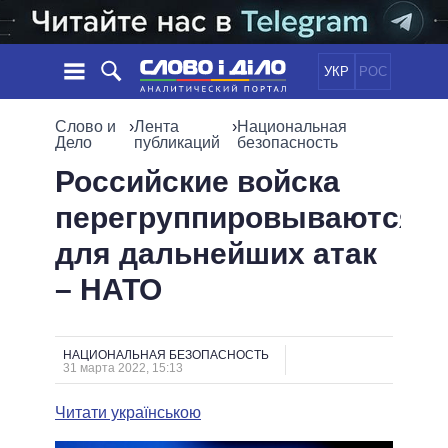
УКР
РОС
НОВОСТИ
Слово и
›
Лента
›
Национальная
Дело
публикаций
безопасность
ОБЕЩАНИЯ
ЛЕНТА
ПОЛИТИКА
Российские войска
СОБЫТИЯ
ЭКОНОМИКА
перегруппировываются
ПОЛИТИКИ
СТАТЬИ
ОБЩЕСТВО
для дальнейших атак
ИНФОГРАФИКА
МНЕНИЯ
МИР
ВСЕ ПОЛИТИКИ
– НАТО
ОБЗОРЫ
ПРЕЗИДЕНТ И ОФИС
ВИДЕО
ДАЙДЖЕСТЫ
ВЕРХОВНАЯ РАДА
ПОДДЕРЖАТЬ
КАБИНЕТ МИНИСТРОВ
НАЦИОНАЛЬНАЯ БЕЗОПАСНОСТЬ
31 марта 2022, 15:13
ГЛАВЫ ОБЛАДМИНИСТРАЦИЙ
СРАВНЕНИЕ ПОЛИТИКОВ
МЭРЫ
Читати українською
ВСЕ ПЕРСОНЫ