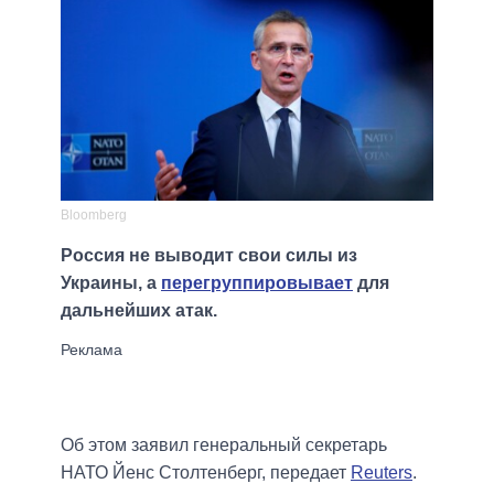
Bloomberg
Россия не выводит свои силы из
Украины, а
перегруппировывает
для
дальнейших атак.
Об этом заявил генеральный секретарь
НАТО Йенс Столтенберг, передает
Reuters
.