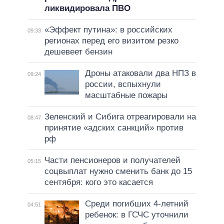
ликвидировала ПВО
«Эффект путина»: в российских
09:33
регионах перед его визитом резко
дешевеет бензин
Дроны атаковали два НПЗ в
09:24
россии, вспыхнули
масштабные пожары
Зеленский и Сибига отреагировали на
08:47
принятие «адских санкций» против
рф
Части пенсионеров и получателей
05:15
соцвыплат нужно сменить банк до 15
сентября: кого это касается
Среди погибших 4-летний
04:51
ребенок: в ГСЧС уточнили