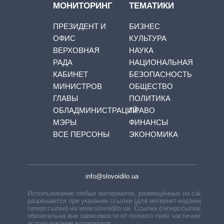
МОНИТОРИНГ
ТЕМАТИКИ
ПРЕЗИДЕНТ И
БИЗНЕС
ОФИС
КУЛЬТУРА
ВЕРХОВНАЯ
НАУКА
РАДА
НАЦИОНАЛЬНАЯ
КАБИНЕТ
БЕЗОПАСНОСТЬ
МИНИСТРОВ
ОБЩЕСТВО
ГЛАВЫ
ПОЛИТИКА
ОБЛАДМИНИСТРАЦИЙ
ПРАВО
МЭРЫ
ФИНАНСЫ
ВСЕ ПЕРСОНЫ
ЭКОНОМИКА
info@slovoidilo.ua
Использование любых материалов, размещённых на сайте,
разрешается при указании ссылки (для интернет-изданий —
гиперссылки) на www.slovoidilo.ua. Ссылка (гиперссылка)
обязательна вне зависимости от полного либо частичного
использования материалов.