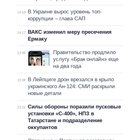
В Украине вырос уровень топ-
14:19
коррупции – глава САП
ВАКС изменил меру пресечения
14:17
Ермаку
Правительство продлило
13:46
услугу «Брак онлайн» еще
на два года
В Лейпциге дрон врезался в крыло
13:38
украинского Ан-124: СМИ раскрыли
новые детали
Силы обороны поразили пусковые
13:11
установки «С-400», НПЗ в
Татарстане и подразделение
оккупантов