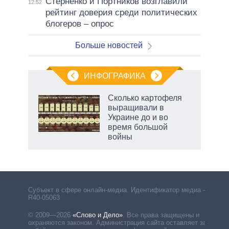
Стерненко и Портников возглавили
12:52
рейтинг доверия среди политических
блогеров – опрос
Больше новостей
ИНФОГРАФИКА
 как
Сколько картофеля
чипы
выращивали в
ды и
Украине до и во
т на
время большой
войны
Субъект в сфере онлайн-медиа. Идентификатор медиа –
R40-05063
© 2009—2026
«Слово и Дело»
.
Все права защищены и
охраняются законом. Администрация сайта оставляет за