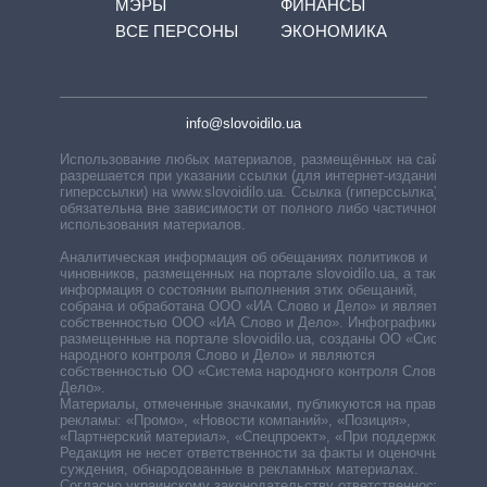
МЭРЫ
ФИНАНСЫ
ВСЕ ПЕРСОНЫ
ЭКОНОМИКА
info@slovoidilo.ua
Использование любых материалов, размещённых на сайте,
разрешается при указании ссылки (для интернет-изданий —
гиперссылки) на www.slovoidilo.ua. Ссылка (гиперссылка)
обязательна вне зависимости от полного либо частичного
использования материалов.
Аналитическая информация об обещаниях политиков и
чиновников, размещенных на портале slovoidilo.ua, а также
информация о состоянии выполнения этих обещаний,
собрана и обработана ООО «ИА Слово и Дело» и является
собственностью ООО «ИА Слово и Дело». Инфографики,
размещенные на портале slovoidilo.ua, созданы ОО «Система
народного контроля Слово и Дело» и являются
собственностью ОО «Система народного контроля Слово и
Дело».
Материалы, отмеченные значками, публикуются на правах
рекламы: «Промо», «Новости компаний», «Позиция»,
«Партнерский материал», «Спецпроект», «При поддержке».
Редакция не несет ответственности за факты и оценочные
суждения, обнародованные в рекламных материалах.
Согласно украинскому законодательству ответственность за