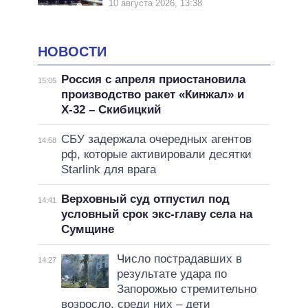
10 августа 2026, 13:38
НОВОСТИ
Россия с апреля приостановила
15:05
производство ракет «Кинжал» и
Х-32 – Скибицкий
СБУ задержала очередных агентов
14:58
рф, которые активировали десятки
Starlink для врага
Верховный суд отпустил под
14:41
условный срок экс-главу села на
Сумщине
Число пострадавших в
14:27
результате удара по
Запорожью стремительно
возросло, среди них – дети