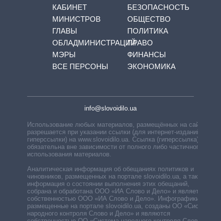
КАБИНЕТ
БЕЗОПАСНОСТЬ
МИНИСТРОВ
ОБЩЕСТВО
ГЛАВЫ
ПОЛИТИКА
ОБЛАДМИНИСТРАЦИЙ
ПРАВО
МЭРЫ
ФИНАНСЫ
ВСЕ ПЕРСОНЫ
ЭКОНОМИКА
info@slovoidilo.ua
Использование любых материалов, размещённых на сайте,
разрешается при указании ссылки (для интернет-изданий —
гиперссылки) на www.slovoidilo.ua. Ссылка (гиперссылка)
обязательна вне зависимости от полного либо частичного
использования материалов.
Аналитическая информация об обещаниях политиков и
чиновников, размещенных на портале slovoidilo.ua, а также
информация о состоянии выполнения этих обещаний,
собрана и обработана ООО «ИА Слово и Дело» и является
собственностью ООО «ИА Слово и Дело». Инфографики,
размещенные на портале slovoidilo.ua, созданы ОО «Система
народного контроля Слово и Дело» и являются
собственностью ОО «Система народного контроля Слово и