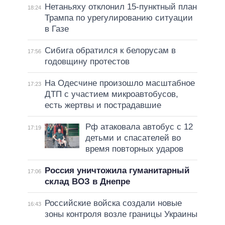
Нетаньяху отклонил 15-пунктный план
18:24
Трампа по урегулированию ситуации
в Газе
Сибига обратился к белорусам в
17:56
годовщину протестов
На Одесчине произошло масштабное
17:23
ДТП с участием микроавтобусов,
есть жертвы и пострадавшие
Рф атаковала автобус с 12
17:19
детьми и спасателей во
время повторных ударов
Россия уничтожила гуманитарный
17:06
склад ВОЗ в Днепре
Российские войска создали новые
16:43
зоны контроля возле границы Украины