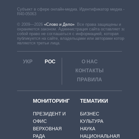
Субъект в сфере онлайн-медиа. Идентификатор медиа –
R40-05063
© 2009—2026
«Слово и Дело»
.
Все права защищены и
охраняются законом. Администрация сайта оставляет за
собой право не соглашаться с информацией, которая
публикуется на сайте, владельцами или авторами которой
являются третьи лица.
УКР
РОС
О НАС
КОНТАКТЫ
ПРАВИЛА
МОНИТОРИНГ
ТЕМАТИКИ
ПРЕЗИДЕНТ И
БИЗНЕС
ОФИС
КУЛЬТУРА
ВЕРХОВНАЯ
НАУКА
РАДА
НАЦИОНАЛЬНАЯ