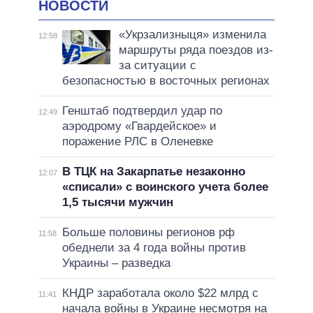
НОВОСТИ
«Укрзализныця» изменила
12:58
маршруты ряда поездов из-
за ситуации с
безопасностью в восточных регионах
Генштаб подтвердил удар по
12:49
аэродрому «Гвардейское» и
поражение РЛС в Оленевке
В ТЦК на Закарпатье незаконно
12:07
«списали» с воинского учета более
1,5 тысячи мужчин
Больше половины регионов рф
11:58
обеднели за 4 года войны против
Украины – разведка
КНДР заработала около $22 млрд с
11:41
начала войны в Украине несмотря на