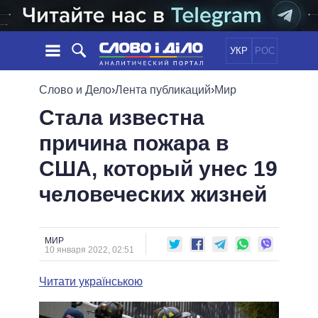
УКР
РОС
НОВОСТИ
Слово и Дело
›
Лента публикаций
›
Мир
Стала известна
ОБЕЩАНИЯ
ЛЕНТА
ПОЛИТИКА
причина пожара в
СОБЫТИЯ
ЭКОНОМИКА
ПОЛИТИКИ
США, который унес 19
СТАТЬИ
ОБЩЕСТВО
ИНФОГРАФИКА
МНЕНИЯ
МИР
ВСЕ ПОЛИТИКИ
человеческих жизней
ОБЗОРЫ
ПРЕЗИДЕНТ И ОФИС
ВИДЕО
ДАЙДЖЕСТЫ
ВЕРХОВНАЯ РАДА
МИР
ПОДДЕРЖАТЬ
КАБИНЕТ МИНИСТРОВ
10 января 2022, 02:51
ГЛАВЫ ОБЛАДМИНИСТРАЦИЙ
СРАВНЕНИЕ ПОЛИТИКОВ
Читати українською
МЭРЫ
ВСЕ ПЕРСОНЫ