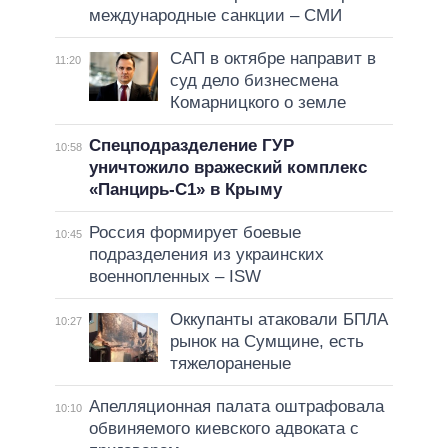
международные санкции – СМИ
САП в октябре направит в
11:20
суд дело бизнесмена
Комарницкого о земле
Спецподразделение ГУР
10:58
уничтожило вражеский комплекс
«Панцирь-С1» в Крыму
Россия формирует боевые
10:45
подразделения из украинских
военнопленных – ISW
Оккупанты атаковали БПЛА
10:27
рынок на Сумщине, есть
тяжелораненые
Апелляционная палата оштрафовала
10:10
обвиняемого киевского адвоката с