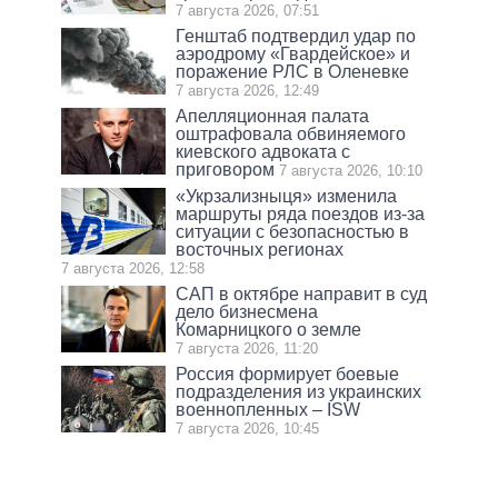
7 августа 2026, 07:51
Генштаб подтвердил удар по
аэродрому «Гвардейское» и
поражение РЛС в Оленевке
7 августа 2026, 12:49
Апелляционная палата
оштрафовала обвиняемого
киевского адвоката с
приговором
7 августа 2026, 10:10
«Укрзализныця» изменила
маршруты ряда поездов из-за
ситуации с безопасностью в
восточных регионах
7 августа 2026, 12:58
САП в октябре направит в суд
дело бизнесмена
Комарницкого о земле
7 августа 2026, 11:20
Россия формирует боевые
подразделения из украинских
военнопленных – ISW
7 августа 2026, 10:45