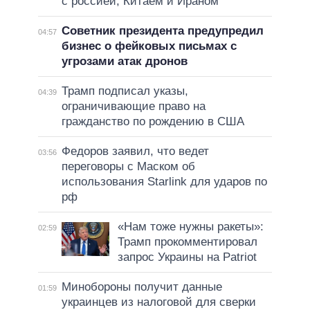
с россией, Китаем и Ираном
Советник президента предупредил
04:57
бизнес о фейковых письмах с
угрозами атак дронов
Трамп подписал указы,
04:39
ограничивающие право на
гражданство по рождению в США
Федоров заявил, что ведет
03:56
переговоры с Маском об
использования Starlink для ударов по
рф
«Нам тоже нужны ракеты»:
02:59
Трамп прокомментировал
запрос Украины на Patriot
Минобороны получит данные
01:59
украинцев из налоговой для сверки