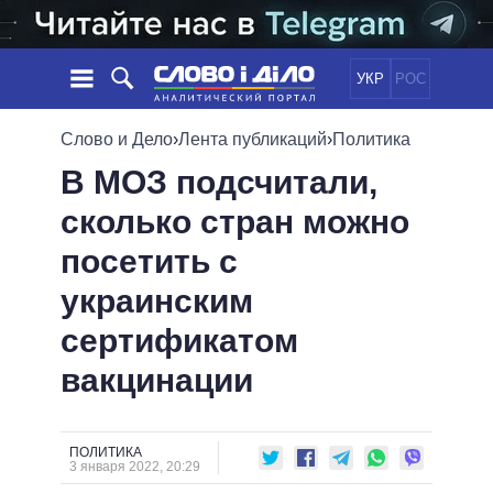
УКР
РОС
НОВОСТИ
Слово и Дело
›
Лента публикаций
›
Политика
В МОЗ подсчитали,
ОБЕЩАНИЯ
ЛЕНТА
ПОЛИТИКА
сколько стран можно
СОБЫТИЯ
ЭКОНОМИКА
ПОЛИТИКИ
посетить с
СТАТЬИ
ОБЩЕСТВО
ИНФОГРАФИКА
МНЕНИЯ
МИР
ВСЕ ПОЛИТИКИ
украинским
ОБЗОРЫ
ПРЕЗИДЕНТ И ОФИС
сертификатом
ВИДЕО
ДАЙДЖЕСТЫ
ВЕРХОВНАЯ РАДА
вакцинации
ПОДДЕРЖАТЬ
КАБИНЕТ МИНИСТРОВ
ГЛАВЫ ОБЛАДМИНИСТРАЦИЙ
СРАВНЕНИЕ ПОЛИТИКОВ
МЭРЫ
ПОЛИТИКА
3 января 2022, 20:29
ВСЕ ПЕРСОНЫ