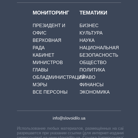
МОНИТОРИНГ
ТЕМАТИКИ
ПРЕЗИДЕНТ И
БИЗНЕС
ОФИС
КУЛЬТУРА
ВЕРХОВНАЯ
НАУКА
РАДА
НАЦИОНАЛЬНАЯ
КАБИНЕТ
БЕЗОПАСНОСТЬ
МИНИСТРОВ
ОБЩЕСТВО
ГЛАВЫ
ПОЛИТИКА
ОБЛАДМИНИСТРАЦИЙ
ПРАВО
МЭРЫ
ФИНАНСЫ
ВСЕ ПЕРСОНЫ
ЭКОНОМИКА
info@slovoidilo.ua
Использование любых материалов, размещённых на сайте,
разрешается при указании ссылки (для интернет-изданий —
гиперссылки) на www.slovoidilo.ua. Ссылка (гиперссылка)