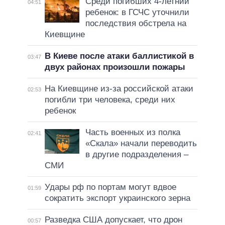
Среди погибших 4-летний
04:51
ребенок: в ГСЧС уточнили
последствия обстрела на
Киевщине
В Киеве после атаки баллистикой в
03:47
двух районах произошли пожары
На Киевщине из-за российской атаки
02:53
погибли три человека, среди них
ребенок
Часть военных из полка
02:41
«Скала» начали переводить
в другие подразделения –
СМИ
Удары рф по портам могут вдвое
01:59
сократить экспорт украинского зерна
Разведка США допускает, что дрон
00:57