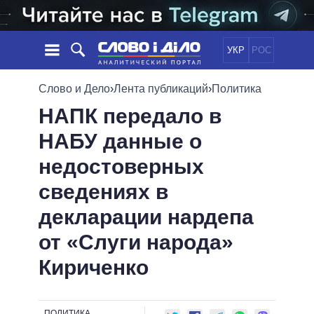
УКР
РОС
НОВОСТИ
Слово и Дело
›
Лента публикаций
›
Политика
НАПК передало в
ОБЕЩАНИЯ
ЛЕНТА
ПОЛИТИКА
НАБУ данные о
СОБЫТИЯ
ЭКОНОМИКА
ПОЛИТИКИ
недостоверных
СТАТЬИ
ОБЩЕСТВО
ИНФОГРАФИКА
МНЕНИЯ
МИР
ВСЕ ПОЛИТИКИ
сведениях в
ОБЗОРЫ
ПРЕЗИДЕНТ И ОФИС
декларации нардепа
ВИДЕО
ДАЙДЖЕСТЫ
ВЕРХОВНАЯ РАДА
от «Слуги народа»
ПОДДЕРЖАТЬ
КАБИНЕТ МИНИСТРОВ
Кириченко
ГЛАВЫ ОБЛАДМИНИСТРАЦИЙ
СРАВНЕНИЕ ПОЛИТИКОВ
МЭРЫ
ВСЕ ПЕРСОНЫ
ПОЛИТИКА