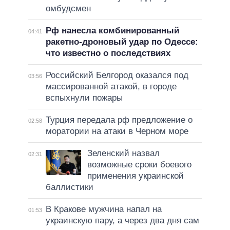
омбудсмен
Рф нанесла комбинированный
04:41
ракетно-дроновый удар по Одессе:
что известно о последствиях
Российский Белгород оказался под
03:56
массированной атакой, в городе
вспыхнули пожары
Турция передала рф предложение о
02:58
моратории на атаки в Черном море
Зеленский назвал
02:31
возможные сроки боевого
применения украинской
баллистики
В Кракове мужчина напал на
01:53
украинскую пару, а через два дня сам