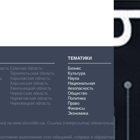
ТЕМАТИКИ
ласть
Сумская область
Бизнес
Тернопольская область
Культура
ь
Харьковская область
Наука
Херсонская область
Национальная
Хмельницкая область
безопасность
Черкасская область
Общество
Черниговская область
Политика
Черновицкая область
Право
Финансы
Экономика
) на www.slovoidilo.ua. Ссылка (гиперссылка) обязательна
состоянии выполнения этих обещаний, собрана и обработана