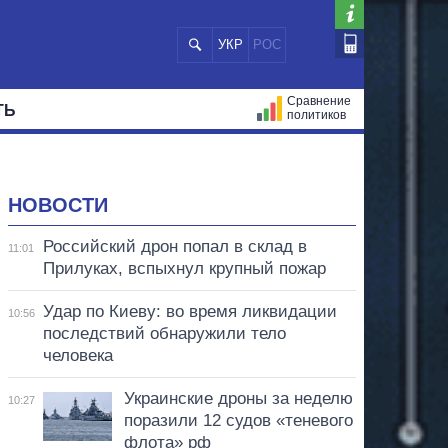
УКР
РОС
Сравнение
ТЬ
политиков
СТРАЦИЙ
МЭРЫ
ВСЕ ПЕРСОНЫ
НОВОСТИ
Российский дрон попал в склад в
11:01
Прилуках, вспыхнул крупный пожар
Удар по Киеву: во время ликвидации
10:56
последствий обнаружили тело
человека
Украинские дроны за неделю
10:27
поразили 12 судов «теневого
флота» рф