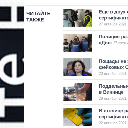
Еще в двух
ЧИТАЙТЕ
сертификат
ТАКЖЕ
27 октября 2021,
Полиция ра
«Дія»
27 октяб
Пощады не 
фейковых C
23 октября 2021,
Поддельные
в Виннице
28 октября 2021,
В столице 
сертификат
22 октября 2021,