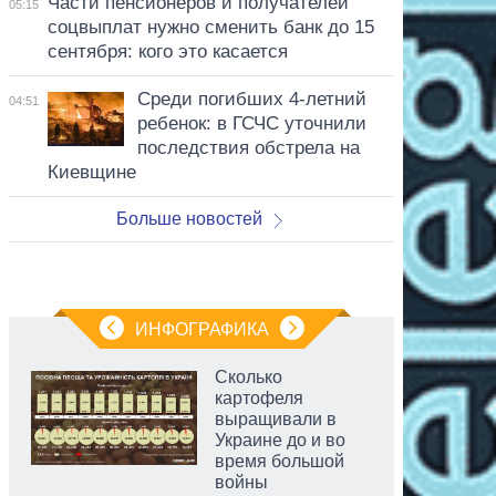
Части пенсионеров и получателей
05:15
соцвыплат нужно сменить банк до 15
сентября: кого это касается
Среди погибших 4-летний
04:51
ребенок: в ГСЧС уточнили
последствия обстрела на
Киевщине
Больше новостей
ИНФОГРАФИКА
Сколько
картофеля
выращивали в
Украине до и во
время большой
войны