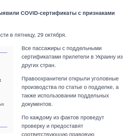
выявили COVID-сертификаты с признаками
ти в пятницу, 29 октября.
Все пассажиры с поддельными
сертификатами прилетели в Украину из
других стран.
Правоохранители открыли уголовные
х
производства по статье о подделке, а
также использовании поддельных
От 1 месяца – до 5
документов.
ых
лет: кто и как долго
занимал
По каждому из фактов проведут
должность
проверку и предоставят
руководителя СВР
соответствующую правовую