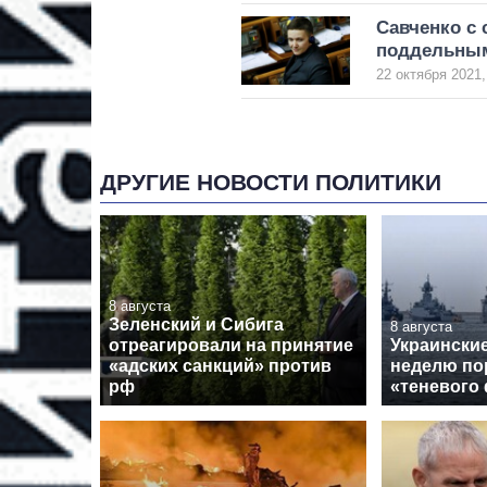
Савченко с 
поддельным
22 октября 2021,
ДРУГИЕ НОВОСТИ ПОЛИТИКИ
8 августа
Зеленский и Сибига
8 августа
отреагировали на принятие
Украински
«адских санкций» против
неделю по
рф
«теневого