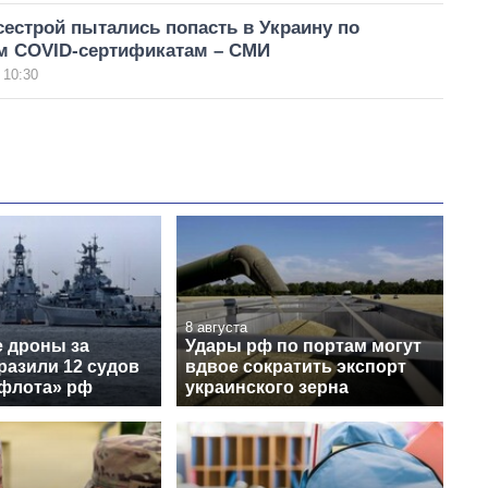
сестрой пытались попасть в Украину по
 COVID-сертификатам – СМИ
 10:30
8 августа
е дроны за
Удары рф по портам могут
разили 12 судов
вдвое сократить экспорт
 флота» рф
украинского зерна