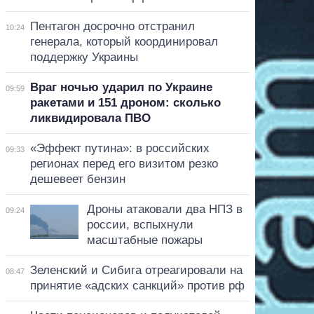
Пентагон досрочно отстранил
10:24
генерала, который координировал
поддержку Украины
Враг ночью ударил по Украине
09:59
ракетами и 151 дроном: сколько
ликвидировала ПВО
«Эффект путина»: в российских
09:33
регионах перед его визитом резко
дешевеет бензин
Дроны атаковали два НПЗ в
09:24
россии, вспыхнули
масштабные пожары
Зеленский и Сибига отреагировали на
08:47
принятие «адских санкций» против рф