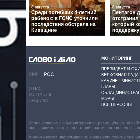
8 августа
8 августа
Среди погибших 4-летний
Пентагон 
ребенок: в ГСЧС уточнили
отстранил 
последствия обстрела на
который к
Киевщине
поддержку
МОНИТОРИНГ
ПРЕЗИДЕНТ И ОФ
УКР
РОС
ВЕРХОВНАЯ РАДА
КАБИНЕТ МИНИСТ
ГЛАВЫ
О НАС
ОБЛАДМИНИСТРА
КОНТАКТЫ
МЭРЫ
ПРАВИЛА
ВСЕ ПЕРСОНЫ
Использование любых материалов, размещённых на сайте,
вне зависимости от полного либо частичного использова
Аналитическая информация об обещаниях политиков и чин