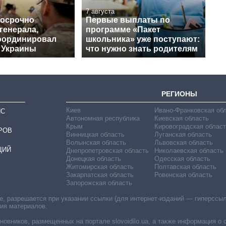
7 августа
досрочно
Первые выплаты по
генерала,
программе «Пакет
оординировал
школьника» уже поступают:
 Украины
что нужно знать родителям
РЕГИОНЫ
Киев
Ивано-Франковская об
ИС
Автономная республика
Киевская область
Крым
Кировоградская област
РОВ
Винницкая область
Луганская область
Волынская область
Львовская область
ЦИЙ
Днепропетровская область
Николаевская область
Донецкая область
Одесская область
Житомирская область
Полтавская область
Закарпатская область
Ровенская область
Запорожская область
 разрешается при указании ссылки (для интернет-изданий — гиперссылки
ния материалов.
овников, размещенных на портале slovoidilo.ua, а также информация о 