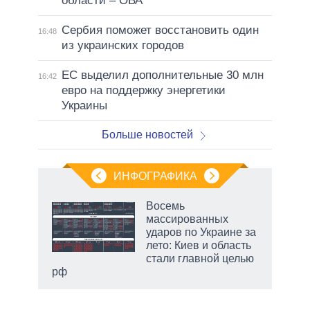
области – ОВА
Сербия поможет восстановить один
16:48
из украинских городов
ЕС выделил дополнительные 30 млн
16:42
евро на поддержку энергетики
Украины
Больше новостей
ИНФОГРАФИКА
 как
Восемь
чипы
массированных
ды и
ударов по Украине за
т на
лето: Киев и область
стали главной целью
рф