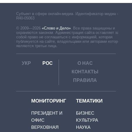
Субъект в сфере онлайн-медиа. Идентификатор медиа –
R40-05063
© 2009—2026
«Слово и Дело»
.
Все права защищены и
охраняются законом. Администрация сайта оставляет за
собой право не соглашаться с информацией, которая
публикуется на сайте, владельцами или авторами которой
являются третьи лица.
УКР
РОС
О НАС
КОНТАКТЫ
ПРАВИЛА
МОНИТОРИНГ
ТЕМАТИКИ
ПРЕЗИДЕНТ И
БИЗНЕС
ОФИС
КУЛЬТУРА
ВЕРХОВНАЯ
НАУКА