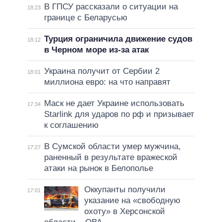
В ГПСУ рассказали о ситуации на
18:23
границе с Беларусью
Турция ограничила движение судов
18:12
в Черном море из-за атак
Украина получит от Сербии 2
18:01
миллиона евро: на что направят
Маск не дает Украине использовать
17:34
Starlink для ударов по рф и призывает
к соглашению
В Сумской области умер мужчина,
17:27
раненный в результате вражеской
атаки на рынок в Белополье
Оккупанты получили
17:01
указание на «свободную
охоту» в Херсонской