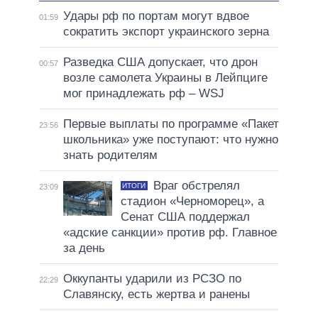
Удары рф по портам могут вдвое
01:59
сократить экспорт украинского зерна
Разведка США допускает, что дрон
00:57
возле самолета Украины в Лейпциге
мог принадлежать рф – WSJ
Первые выплаты по программе «Пакет
23:56
школьника» уже поступают: что нужно
знать родителям
Враг обстрелял
ИТОГИ
23:09
стадион «Черноморец», а
Сенат США поддержал
«адские санкции» против рф. Главное
за день
Оккупанты ударили из РСЗО по
22:29
Славянску, есть жертва и ранены