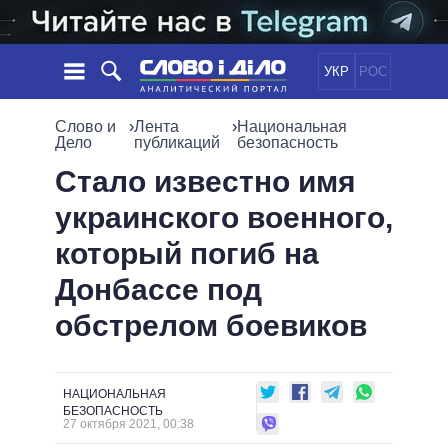
УКР
РОС
НОВОСТИ
Слово и
›
Лента
›
Национальная
Дело
публикаций
безопасность
ОБЕЩАНИЯ
ЛЕНТА
ПОЛИТИКА
Стало известно имя
СОБЫТИЯ
ЭКОНОМИКА
украинского военного,
ПОЛИТИКИ
СТАТЬИ
ОБЩЕСТВО
который погиб на
ИНФОГРАФИКА
МНЕНИЯ
МИР
ВСЕ ПОЛИТИКИ
Донбассе под
ОБЗОРЫ
ПРЕЗИДЕНТ И ОФИС
ВИДЕО
обстрелом боевиков
ДАЙДЖЕСТЫ
ВЕРХОВНАЯ РАДА
ПОДДЕРЖАТЬ
КАБИНЕТ МИНИСТРОВ
ГЛАВЫ ОБЛАДМИНИСТРАЦИЙ
СРАВНЕНИЕ ПОЛИТИКОВ
НАЦИОНАЛЬНАЯ
МЭРЫ
БЕЗОПАСНОСТЬ
27 октября 2021, 00:38
ВСЕ ПЕРСОНЫ