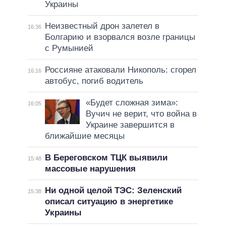
Украины
Неизвестный дрон залетел в
16:36
Болгарию и взорвался возле границы
с Румынией
Россияне атаковали Никополь: сгорел
16:16
автобус, погиб водитель
«Будет сложная зима»:
16:05
Вучич не верит, что война в
Украине завершится в
ближайшие месяцы
В Береговском ТЦК выявили
15:48
массовые нарушения
Ни одной целой ТЭС: Зеленский
15:38
описал ситуацию в энергетике
Украины