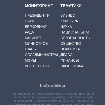
МОНИТОРИНГ
ТЕМАТИКИ
ПРЕЗИДЕНТ И
БИЗНЕС
ОФИС
КУЛЬТУРА
ВЕРХОВНАЯ
НАУКА
РАДА
НАЦИОНАЛЬНАЯ
КАБИНЕТ
БЕЗОПАСНОСТЬ
МИНИСТРОВ
ОБЩЕСТВО
ГЛАВЫ
ПОЛИТИКА
ОБЛАДМИНИСТРАЦИЙ
ПРАВО
МЭРЫ
ФИНАНСЫ
ВСЕ ПЕРСОНЫ
ЭКОНОМИКА
info@slovoidilo.ua
Использование любых материалов, размещённых на сайте,
разрешается при указании ссылки (для интернет-изданий —
гиперссылки) на www.slovoidilo.ua. Ссылка (гиперссылка)
обязательна вне зависимости от полного либо частичного