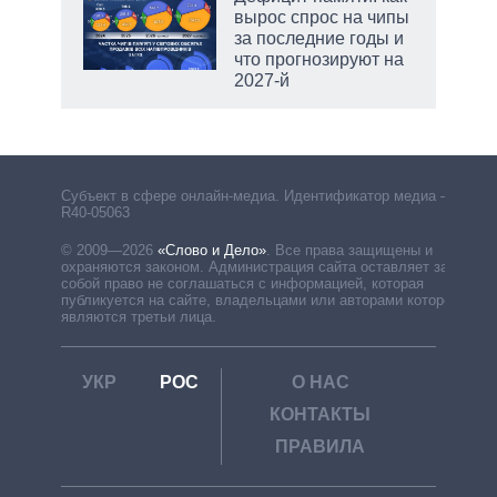
вырос спрос на чипы
за последние годы и
что прогнозируют на
2027-й
Субъект в сфере онлайн-медиа. Идентификатор медиа –
R40-05063
© 2009—2026
«Слово и Дело»
.
Все права защищены и
охраняются законом. Администрация сайта оставляет за
собой право не соглашаться с информацией, которая
публикуется на сайте, владельцами или авторами которой
являются третьи лица.
УКР
РОС
О НАС
КОНТАКТЫ
ПРАВИЛА