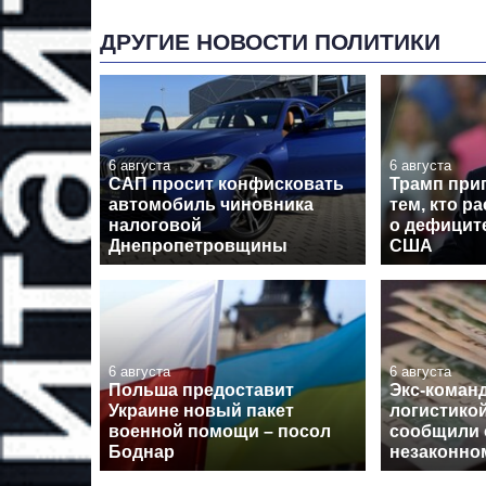
ДРУГИЕ НОВОСТИ ПОЛИТИКИ
6 августа
6 августа
САП просит конфисковать
Трамп при
автомобиль чиновника
тем, кто р
налоговой
о дефицит
Днепропетровщины
США
6 августа
6 августа
Польша предоставит
Экс-кома
Украине новый пакет
логистико
военной помощи – посол
сообщили 
Боднар
незаконно