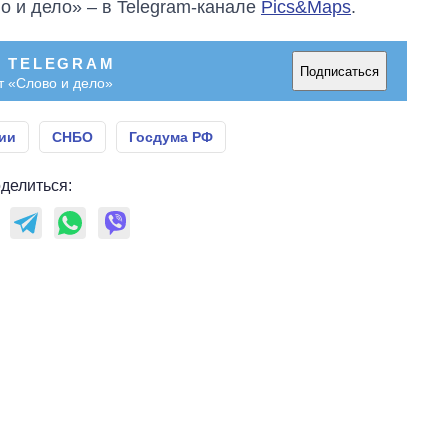
о и дело» – в Telegram-канале
Pics&Maps
.
городах Украины
на начало августа
В TELEGRAM
Подписаться
т «Слово и дело»
ии
СНБО
Госдума РФ
делиться: