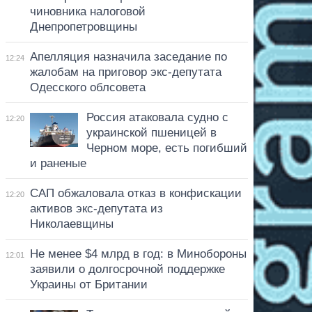
чиновника налоговой
Днепропетровщины
Апелляция назначила заседание по
12:24
жалобам на приговор экс-депутата
Одесского облсовета
Россия атаковала судно с
12:20
украинской пшеницей в
Черном море, есть погибший
и раненые
САП обжаловала отказ в конфискации
12:20
активов экс-депутата из
Николаевщины
Не менее $4 млрд в год: в Минобороны
12:01
заявили о долгосрочной поддержке
Украины от Британии