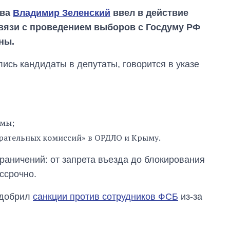
тва
Владимир Зеленский
ввел в действие
вязи с проведением выборов с Госдуму РФ
ны.
лись кандидаты в депутаты, говорится в указе
умы;
ирательных комиссий» в ОРДЛО и Крыму.
раничений: от запрета въезда до блокирования
ссрочно.
одобрил
санкции против сотрудников ФСБ
из-за
Как выросли
тарифы на
холодную воду в