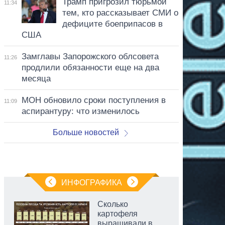
Трамп пригрозил тюрьмой
11:34
тем, кто рассказывает СМИ о
дефиците боеприпасов в
США
Замглавы Запорожского облсовета
11:26
продлили обязанности еще на два
месяца
МОН обновило сроки поступления в
11:09
аспирантуру: что изменилось
Больше новостей
ИНФОГРАФИКА
Сколько
картофеля
выращивали в