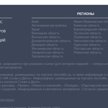
РЕГИОНЫ
Киев
Ивано-Франковская об
ИС
Автономная республика
Киевская область
Крым
Кировоградская област
РОВ
Винницкая область
Луганская область
Волынская область
Львовская область
ЦИЙ
Днепропетровская область
Николаевская область
Донецкая область
Одесская область
Житомирская область
Полтавская область
Закарпатская область
Ровенская область
Запорожская область
 разрешается при указании ссылки (для интернет-изданий — гиперссылки
ния материалов.
овников, размещенных на портале slovoidilo.ua, а также информация о 
«ИА Слово и Дело». Инфографики, размещенные на портале slovoidilo.
о контроля Слово и Дело».
х рекламы: «Промо», «Новости компаний», «Позиция», «Партнерский мат
е суждения, обнародованные в рекламных материалах. Согласно украин
R40-05063
раняются законом. Администрация сайта