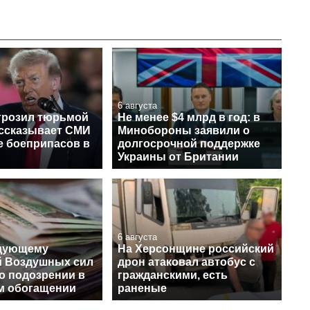
6 августа
грозил тюрьмой
Не менее $4 млрд в год: в
ассказывает СМИ
Минобороны заявили о
е боеприпасов в
долгосрочной поддержке
Украины от Британии
6 августа
ндующему
На Херсонщине российский
й Воздушных сил
дрон атаковал автобус с
о подозрении в
гражданскими, есть
м обогащении
раненые