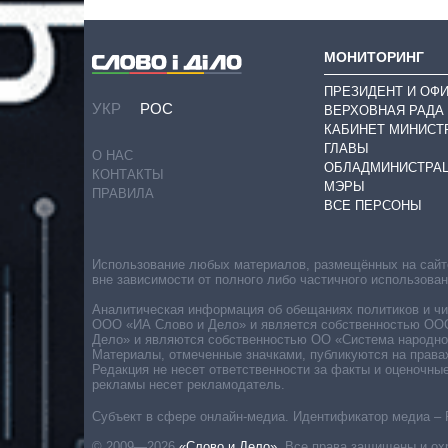
МОНИТОРИНГ
ПРЕЗИДЕНТ И ОФ
УКР
РОС
ВЕРХОВНАЯ РАДА
КАБИНЕТ МИНИСТ
ГЛАВЫ
О НАС
ОБЛАДМИНИСТРА
КОНТАКТЫ
МЭРЫ
ПРАВИЛА
ВСЕ ПЕРСОНЫ
Использование любых материалов, размещённых на сайте,
вне зависимости от полного либо частичного использова
Аналитическая информация об обещаниях политиков и чин
ООО «ИА Слово и Дело» и является собственностью ООО 
Дело» и являются собственностью ОО «Система народног
Материалы, отмеченные значками, публикуются на права
Редакция не несет ответственности за факты и оценочны
рекламы несет рекламодатель.
Субъект в сфере онлайн-медиа. Идентификатор медиа – 
© 2009—2026
«Слово и Дело»
.
Все права защищены и ох