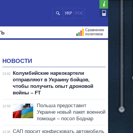
УКР
РОС
Сравнение
ТЬ
политиков
СТРАЦИЙ
МЭРЫ
ВСЕ ПЕРСОНЫ
НОВОСТИ
Колумбийские наркокартели
13:02
отправляют в Украину бойцов,
чтобы получить опыт дроновой
войны – FT
Польша предоставит
12:50
Украине новый пакет военной
помощи – посол Боднар
САП просит конфисковать автомобиль
12:35