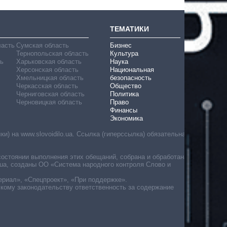
ТЕМАТИКИ
ласть
Сумская область
Бизнес
Тернопольская область
Культура
ь
Харьковская область
Наука
Херсонская область
Национальная
Хмельницкая область
безопасность
Черкасская область
Общество
Черниговская область
Политика
Черновицкая область
Право
Финансы
Экономика
) на www.slovoidilo.ua. Ссылка (гиперссылка) обязательна
состоянии выполнения этих обещаний, собрана и обработана
ua, созданы ОО «Система народного контроля Слово и
ериал», «Спецпроект», «При поддержке».
скому законодательству ответственность за содержание