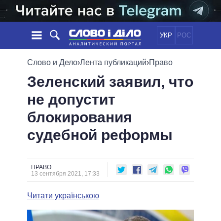
УКР
РОС
НОВОСТИ
Слово и Дело
›
Лента публикаций
›
Право
Зеленский заявил, что
ОБЕЩАНИЯ
ЛЕНТА
ПОЛИТИКА
не допустит
СОБЫТИЯ
ЭКОНОМИКА
ПОЛИТИКИ
блокирования
СТАТЬИ
ОБЩЕСТВО
ИНФОГРАФИКА
МНЕНИЯ
МИР
ВСЕ ПОЛИТИКИ
судебной реформы
ОБЗОРЫ
ПРЕЗИДЕНТ И ОФИС
ВИДЕО
ДАЙДЖЕСТЫ
ВЕРХОВНАЯ РАДА
ПРАВО
ПОДДЕРЖАТЬ
КАБИНЕТ МИНИСТРОВ
13 сентября 2021, 17:33
ГЛАВЫ ОБЛАДМИНИСТРАЦИЙ
СРАВНЕНИЕ ПОЛИТИКОВ
Читати українською
МЭРЫ
ВСЕ ПЕРСОНЫ