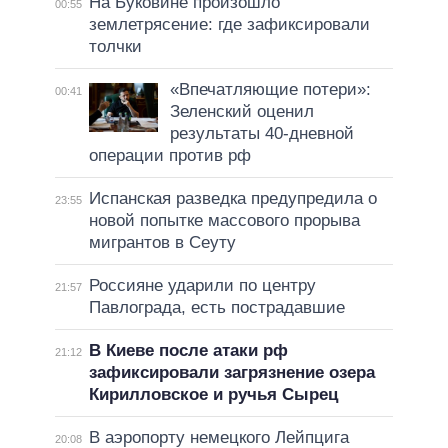
На Буковине произошло
00:55
землетрясение: где зафиксировали
толчки
«Впечатляющие потери»:
00:41
Зеленский оценил
результаты 40-дневной
операции против рф
Испанская разведка предупредила о
23:55
новой попытке массового прорыва
мигрантов в Сеуту
Россияне ударили по центру
21:57
Павлограда, есть пострадавшие
В Киеве после атаки рф
21:12
зафиксировали загрязнение озера
Кирилловское и ручья Сырец
В аэропорту немецкого Лейпцига
20:08