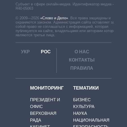
Субъект в сфере онлайн-медиа. Идентификатор медиа –
R40-05063
© 2009—2026
«Слово и Дело»
.
Все права защищены и
охраняются законом. Администрация сайта оставляет за
собой право не соглашаться с информацией, которая
публикуется на сайте, владельцами или авторами которой
являются третьи лица.
УКР
РОС
О НАС
КОНТАКТЫ
ПРАВИЛА
МОНИТОРИНГ
ТЕМАТИКИ
ПРЕЗИДЕНТ И
БИЗНЕС
ОФИС
КУЛЬТУРА
ВЕРХОВНАЯ
НАУКА
РАДА
НАЦИОНАЛЬНАЯ
КАБИНЕТ
БЕЗОПАСНОСТЬ