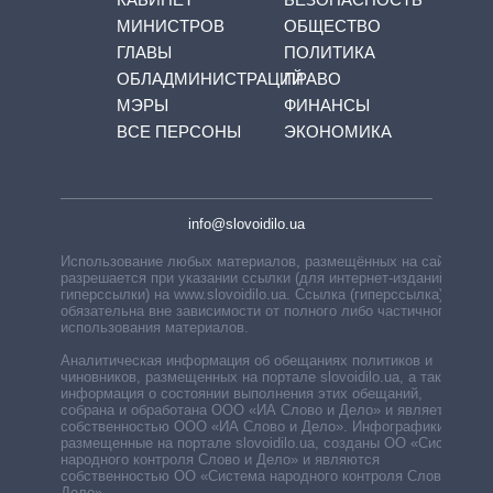
МИНИСТРОВ
ОБЩЕСТВО
ГЛАВЫ
ПОЛИТИКА
ОБЛАДМИНИСТРАЦИЙ
ПРАВО
МЭРЫ
ФИНАНСЫ
ВСЕ ПЕРСОНЫ
ЭКОНОМИКА
info@slovoidilo.ua
Использование любых материалов, размещённых на сайте,
разрешается при указании ссылки (для интернет-изданий —
гиперссылки) на www.slovoidilo.ua. Ссылка (гиперссылка)
обязательна вне зависимости от полного либо частичного
использования материалов.
Аналитическая информация об обещаниях политиков и
чиновников, размещенных на портале slovoidilo.ua, а также
информация о состоянии выполнения этих обещаний,
собрана и обработана ООО «ИА Слово и Дело» и является
собственностью ООО «ИА Слово и Дело». Инфографики,
размещенные на портале slovoidilo.ua, созданы ОО «Система
народного контроля Слово и Дело» и являются
собственностью ОО «Система народного контроля Слово и
Дело».