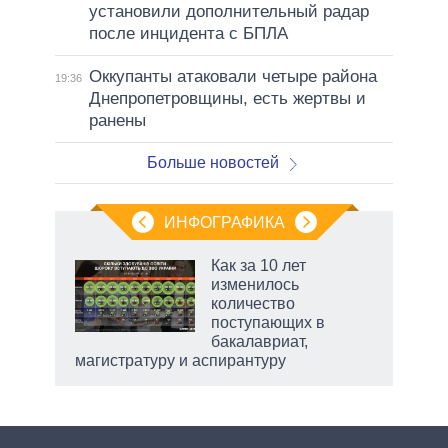
установили дополнительный радар
после инцидента с БПЛА
Оккупанты атаковали четыре района
19:36
Днепропетровщины, есть жертвы и
ранены
Больше новостей
ИНФОГРАФИКА
 как
Как за 10 лет
чипы
изменилось
ды и
количество
т на
поступающих в
бакалавриат,
магистратуру и аспирантуру