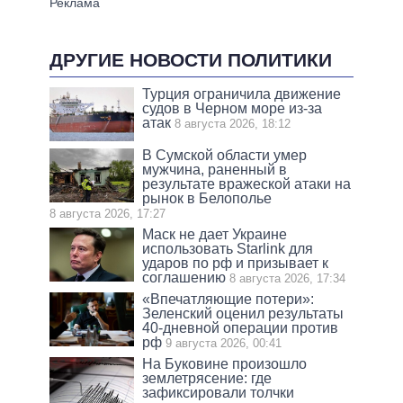
ДРУГИЕ НОВОСТИ ПОЛИТИКИ
Турция ограничила движение
судов в Черном море из-за
атак
8 августа 2026, 18:12
В Сумской области умер
мужчина, раненный в
результате вражеской атаки на
рынок в Белополье
8 августа 2026, 17:27
Маск не дает Украине
использовать Starlink для
ударов по рф и призывает к
соглашению
8 августа 2026, 17:34
«Впечатляющие потери»:
Зеленский оценил результаты
40-дневной операции против
рф
9 августа 2026, 00:41
На Буковине произошло
землетрясение: где
зафиксировали толчки