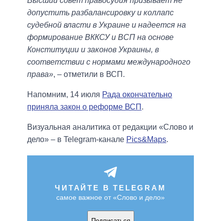
Высший совет правосудия призывает не
допустить разбалансировку и коллапс
судебной власти в Украине и надеется на
формирование ВККСУ и ВСП на основе
Конституции и законов Украины, в
соответствии с нормами международного
права»
, – отметили в ВСП.
Напомним, 14 июля
Рада окончательно
приняла закон о реформе ВСП
.
Визуальная аналитика от редакции «Слово и
дело» – в Telegram-канале
Pics&Maps
.
ЧИТАЙТЕ В TELEGRAM
самое важное от «Слово и дело»
Подписаться