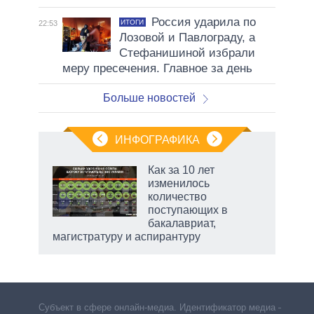
Россия ударила по
ИТОГИ
22:53
Лозовой и Павлограду, а
Стефанишиной избрали
меру пресечения. Главное за день
Больше новостей
ИНФОГРАФИКА
Как за 10 лет
о
изменилось
количество
поступающих в
ic
бакалавриат,
магистратуру и аспирантуру
рф
Субъект в сфере онлайн-медиа. Идентификатор медиа –