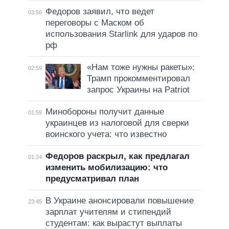
Федоров заявил, что ведет
03:56
переговоры с Маском об
использования Starlink для ударов по
рф
«Нам тоже нужны ракеты»:
02:59
Трамп прокомментировал
запрос Украины на Patriot
Минобороны получит данные
01:59
украинцев из налоговой для сверки
воинского учета: что известно
Федоров раскрыл, как предлагал
01:24
изменить мобилизацию: что
предусматривал план
В Украине анонсировали повышение
23:45
зарплат учителям и стипендий
студентам: как вырастут выплаты