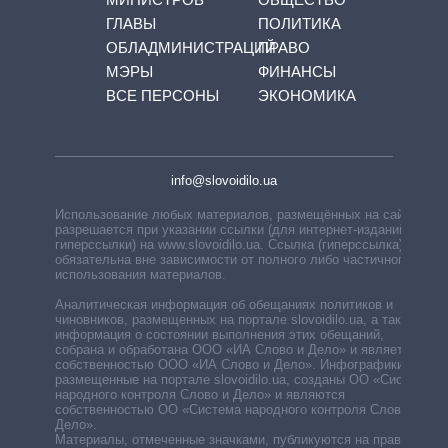
ГЛАВЫ
ПОЛИТИКА
ОБЛАДМИНИСТРАЦИЙ
ПРАВО
МЭРЫ
ФИНАНСЫ
ВСЕ ПЕРСОНЫ
ЭКОНОМИКА
info@slovoidilo.ua
Использование любых материалов, размещённых на сайте,
разрешается при указании ссылки (для интернет-изданий —
гиперссылки) на www.slovoidilo.ua. Ссылка (гиперссылка)
обязательна вне зависимости от полного либо частичного
использования материалов.
Аналитическая информация об обещаниях политиков и
чиновников, размещенных на портале slovoidilo.ua, а также
информация о состоянии выполнения этих обещаний,
собрана и обработана ООО «ИА Слово и Дело» и является
собственностью ООО «ИА Слово и Дело». Инфографики,
размещенные на портале slovoidilo.ua, созданы ОО «Система
народного контроля Слово и Дело» и являются
собственностью ОО «Система народного контроля Слово и
Дело».
Материалы, отмеченные значками, публикуются на правах