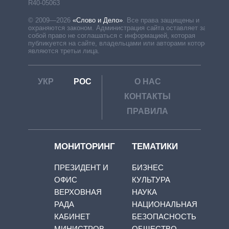
R40-05063
© 2009—2026
«Слово и Дело»
.
Все права защищены и
охраняются законом. Администрация сайта оставляет за
собой право не соглашаться с информацией, которая
публикуется на сайте, владельцами или авторами которой
являются третьи лица.
УКР
РОС
О НАС
КОНТАКТЫ
ПРАВИЛА
МОНИТОРИНГ
ТЕМАТИКИ
ПРЕЗИДЕНТ И
БИЗНЕС
ОФИС
КУЛЬТУРА
ВЕРХОВНАЯ
НАУКА
РАДА
НАЦИОНАЛЬНАЯ
КАБИНЕТ
БЕЗОПАСНОСТЬ
МИНИСТРОВ
ОБЩЕСТВО