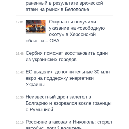
раненный в результате вражеской
атаки на рынок в Белополье
Оккупанты получили
17:01
указание на «свободную
охоту» в Херсонской
области – ОВА
Сербия поможет восстановить один
16:48
из украинских городов
ЕС выделил дополнительные 30 млн
16:42
евро на поддержку энергетики
Украины
Неизвестный дрон залетел в
16:36
Болгарию и взорвался возле границы
с Румынией
Россияне атаковали Никополь: сгорел
16:16
автобус, погиб водитель