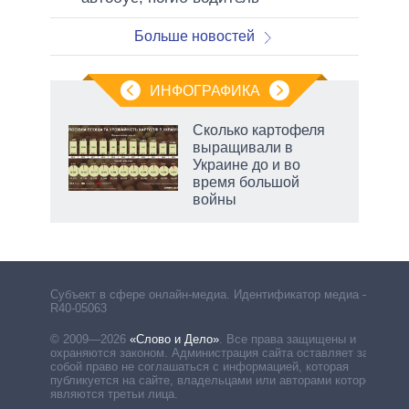
Больше новостей
ИНФОГРАФИКА
Сколько картофеля
выращивали в
Украине до и во
время большой
войны
Субъект в сфере онлайн-медиа. Идентификатор медиа –
R40-05063
© 2009—2026
«Слово и Дело»
.
Все права защищены и
охраняются законом. Администрация сайта оставляет за
собой право не соглашаться с информацией, которая
публикуется на сайте, владельцами или авторами которой
являются третьи лица.