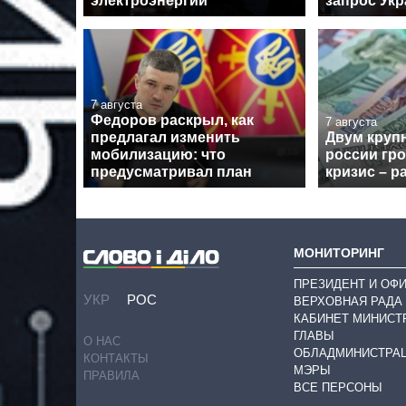
электроэнергии
запрос Укр
7 августа
Федоров раскрыл, как
7 августа
предлагал изменить
Двум круп
мобилизацию: что
россии гр
предусматривал план
кризис – р
МОНИТОРИНГ
ПРЕЗИДЕНТ И ОФ
УКР
РОС
ВЕРХОВНАЯ РАДА
КАБИНЕТ МИНИСТ
ГЛАВЫ
О НАС
ОБЛАДМИНИСТРА
КОНТАКТЫ
МЭРЫ
ПРАВИЛА
ВСЕ ПЕРСОНЫ