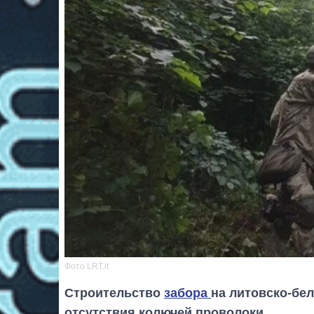
Фото LRT.lt
Строительство
забора
на литовско-бел
отсутствия колючей проволоки.