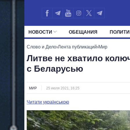
НОВОСТИ
ОБЕЩАНИЯ
ПОЛИТИ
ВСЕ ПОЛИТИКИ
ПРЕЗИДЕНТ И ОФ
Слово и Дело
›
Лента публикаций
›
Мир
Литве не хватило колю
с Беларусью
МИР
25 июля 2021, 16:25
Читати українською