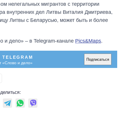
вом нелегальных мигрантов с территории
ра внутренних дел Литвы Виталия Дмитриева,
ицу Литвы с Беларусью, может быть и более
о и дело» – в Telegram-канале
Pics&Maps
.
В TELEGRAM
Подписаться
т «Слово и дело»
делиться: