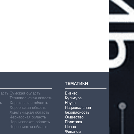
ТЕМАТИКИ
ласть
Сумская область
Бизнес
Тернопольская область
Культура
ь
Харьковская область
Наука
Херсонская область
Национальная
Хмельницкая область
безопасность
Черкасская область
Общество
Черниговская область
Политика
Черновицкая область
Право
Финансы