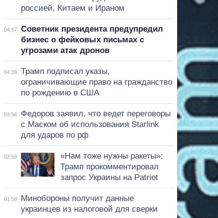
россией, Китаем и Ираном
Советник президента предупредил
04:57
бизнес о фейковых письмах с
угрозами атак дронов
Трамп подписал указы,
04:39
ограничивающие право на гражданство
по рождению в США
Федоров заявил, что ведет переговоры
03:56
с Маском об использования Starlink
для ударов по рф
«Нам тоже нужны ракеты»:
02:59
Трамп прокомментировал
запрос Украины на Patriot
Минобороны получит данные
01:59
украинцев из налоговой для сверки