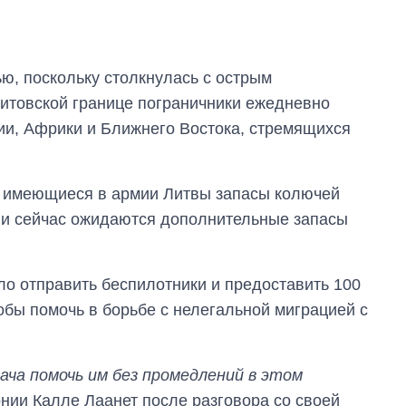
ью, поскольку столкнулась с острым
итовской границе пограничники ежедневно
ии, Африки и Ближнего Востока, стремящихся
се имеющиеся в армии Литвы запасы колючей
 и сейчас ожидаются дополнительные запасы
о отправить беспилотники и предоставить 100
обы помочь в борьбе с нелегальной миграцией с
Сколько
картофеля
выращивали в
ача помочь им без промедлений в этом
Украине до и во
время большой
онии Калле Лаанет после разговора со своей