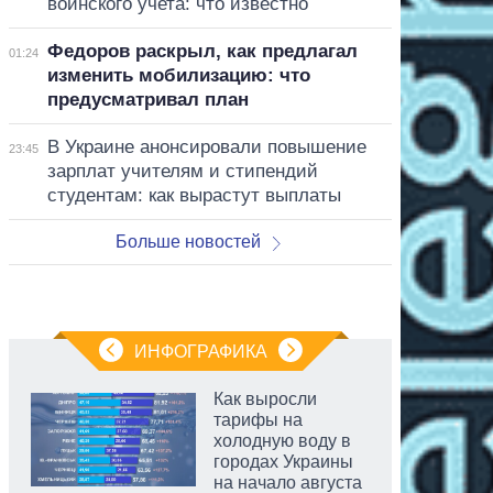
воинского учета: что известно
Федоров раскрыл, как предлагал
01:24
изменить мобилизацию: что
предусматривал план
В Украине анонсировали повышение
23:45
зарплат учителям и стипендий
студентам: как вырастут выплаты
Больше новостей
ИНФОГРАФИКА
Как выросли
тарифы на
холодную воду в
городах Украины
на начало августа