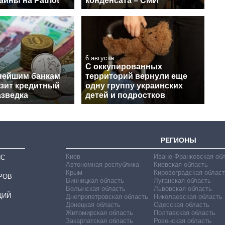
аины на Patriot
конденсата – СМИ
6 августа
С оккупированных
нейшим банкам
территорий вернули еще
озит кредитный
одну группу украинских
азведка
детей и подростков
РЕГИОНЫ
Киев
Ивано-Франковская об
ИС
Автономная республика
Киевская область
Крым
Кировоградская област
РОВ
Винницкая область
Луганская область
Волынская область
Львовская область
ЦИЙ
Днепропетровская область
Николаевская область
Донецкая область
Одесская область
Житомирская область
Полтавская область
Закарпатская область
Ровенская область