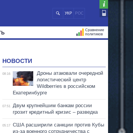
УКР
РОС
Сравнение
ТЬ
политиков
СТРАЦИЙ
МЭРЫ
ВСЕ ПЕРСОНЫ
НОВОСТИ
Дроны атаковали очередной
08:16
логистический центр
Wildberries в российском
Екатеринбурге
Двум крупнейшим банкам россии
07:51
грозит кредитный кризис – разведка
США расширили санкции против Кубы
05:17
из-за военного сотрудничества с