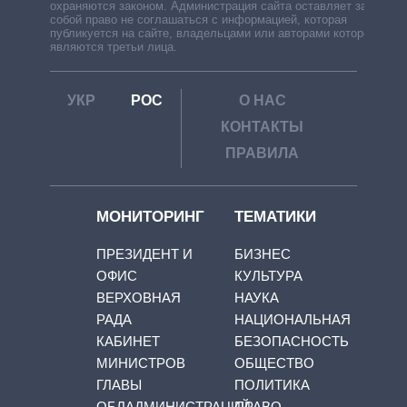
охраняются законом. Администрация сайта оставляет за
собой право не соглашаться с информацией, которая
публикуется на сайте, владельцами или авторами которой
являются третьи лица.
УКР
РОС
О НАС
КОНТАКТЫ
ПРАВИЛА
МОНИТОРИНГ
ТЕМАТИКИ
ПРЕЗИДЕНТ И
БИЗНЕС
ОФИС
КУЛЬТУРА
ВЕРХОВНАЯ
НАУКА
РАДА
НАЦИОНАЛЬНАЯ
КАБИНЕТ
БЕЗОПАСНОСТЬ
МИНИСТРОВ
ОБЩЕСТВО
ГЛАВЫ
ПОЛИТИКА
ОБЛАДМИНИСТРАЦИЙ
ПРАВО