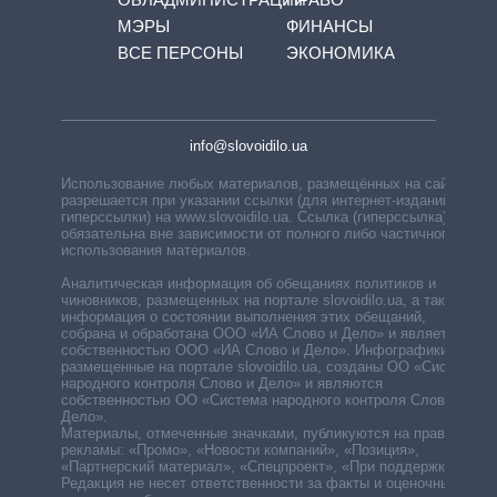
МЭРЫ
ФИНАНСЫ
ВСЕ ПЕРСОНЫ
ЭКОНОМИКА
info@slovoidilo.ua
Использование любых материалов, размещённых на сайте,
разрешается при указании ссылки (для интернет-изданий —
гиперссылки) на www.slovoidilo.ua. Ссылка (гиперссылка)
обязательна вне зависимости от полного либо частичного
использования материалов.
Аналитическая информация об обещаниях политиков и
чиновников, размещенных на портале slovoidilo.ua, а также
информация о состоянии выполнения этих обещаний,
собрана и обработана ООО «ИА Слово и Дело» и является
собственностью ООО «ИА Слово и Дело». Инфографики,
размещенные на портале slovoidilo.ua, созданы ОО «Система
народного контроля Слово и Дело» и являются
собственностью ОО «Система народного контроля Слово и
Дело».
Материалы, отмеченные значками, публикуются на правах
рекламы: «Промо», «Новости компаний», «Позиция»,
«Партнерский материал», «Спецпроект», «При поддержке».
Редакция не несет ответственности за факты и оценочные