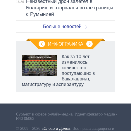
Неизвестный дрон залетел в
16:36
Болгарию и взорвался возле границы
с Румынией
Больше новостей
ИНФОГРАФИКА
Как за 10 лет
изменилось
количество
ет
поступающих в
бакалавриат,
магистратуру и аспирантуру
рф
Субъект в сфере онлайн-медиа. Идентификатор медиа –
R40-05063
© 2009—2026
«Слово и Дело»
.
Все права защищены и