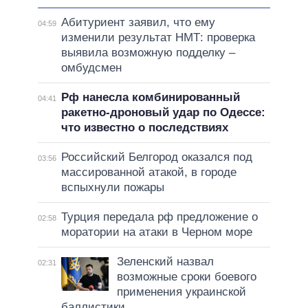
Абитуриент заявил, что ему
04:59
изменили результат НМТ: проверка
выявила возможную подделку –
омбудсмен
Рф нанесла комбинированный
04:41
ракетно-дроновый удар по Одессе:
что известно о последствиях
Российский Белгород оказался под
03:56
массированной атакой, в городе
вспыхнули пожары
Турция передала рф предложение о
02:58
моратории на атаки в Черном море
Зеленский назвал
02:31
возможные сроки боевого
применения украинской
баллистики