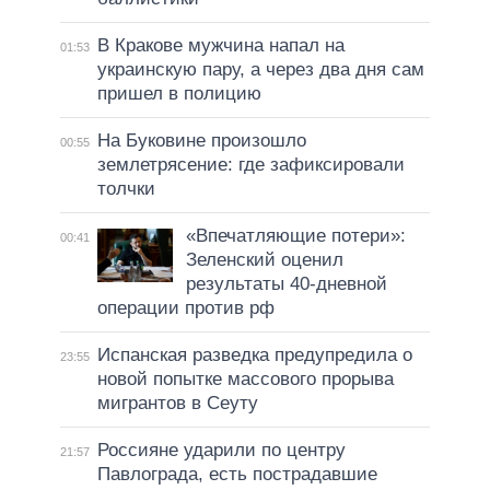
В Кракове мужчина напал на
01:53
украинскую пару, а через два дня сам
пришел в полицию
На Буковине произошло
00:55
землетрясение: где зафиксировали
толчки
«Впечатляющие потери»:
00:41
Зеленский оценил
результаты 40-дневной
операции против рф
Испанская разведка предупредила о
23:55
новой попытке массового прорыва
мигрантов в Сеуту
Россияне ударили по центру
21:57
Павлограда, есть пострадавшие