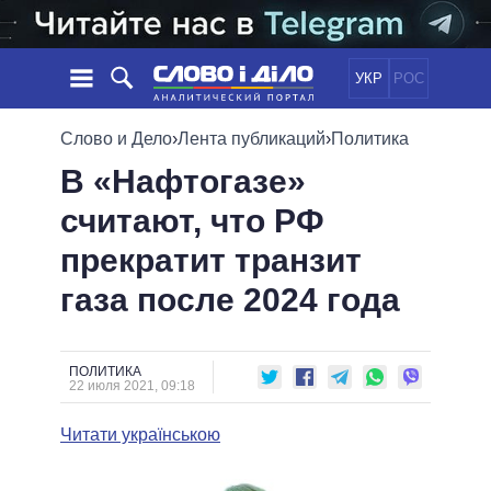
УКР
РОС
НОВОСТИ
Слово и Дело
›
Лента публикаций
›
Политика
В «Нафтогазе»
ОБЕЩАНИЯ
ЛЕНТА
ПОЛИТИКА
считают, что РФ
СОБЫТИЯ
ЭКОНОМИКА
ПОЛИТИКИ
прекратит транзит
СТАТЬИ
ОБЩЕСТВО
ИНФОГРАФИКА
МНЕНИЯ
МИР
ВСЕ ПОЛИТИКИ
газа после 2024 года
ОБЗОРЫ
ПРЕЗИДЕНТ И ОФИС
ВИДЕО
ДАЙДЖЕСТЫ
ВЕРХОВНАЯ РАДА
ПОЛИТИКА
ПОДДЕРЖАТЬ
КАБИНЕТ МИНИСТРОВ
22 июля 2021, 09:18
ГЛАВЫ ОБЛАДМИНИСТРАЦИЙ
СРАВНЕНИЕ ПОЛИТИКОВ
Читати українською
МЭРЫ
ВСЕ ПЕРСОНЫ