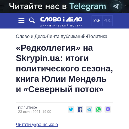
УКР
РОС
НОВОСТИ
Слово и Дело
›
Лента публикаций
›
Политика
«Редколлегия» на
ОБЕЩАНИЯ
ЛЕНТА
ПОЛИТИКА
Skrypin.ua: итоги
СОБЫТИЯ
ЭКОНОМИКА
ПОЛИТИКИ
политического сезона,
СТАТЬИ
ОБЩЕСТВО
ИНФОГРАФИКА
МНЕНИЯ
МИР
ВСЕ ПОЛИТИКИ
книга Юлии Мендель
ОБЗОРЫ
ПРЕЗИДЕНТ И ОФИС
и «Северный поток»
ВИДЕО
ДАЙДЖЕСТЫ
ВЕРХОВНАЯ РАДА
ПОДДЕРЖАТЬ
КАБИНЕТ МИНИСТРОВ
ГЛАВЫ ОБЛАДМИНИСТРАЦИЙ
ПОЛИТИКА
СРАВНЕНИЕ ПОЛИТИКОВ
23 июля 2021, 19:00
МЭРЫ
Читати українською
ВСЕ ПЕРСОНЫ