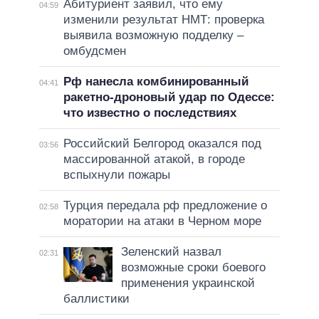
Абитуриент заявил, что ему
04:59
изменили результат НМТ: проверка
выявила возможную подделку –
омбудсмен
Рф нанесла комбинированный
04:41
ракетно-дроновый удар по Одессе:
что известно о последствиях
Российский Белгород оказался под
03:56
массированной атакой, в городе
вспыхнули пожары
Турция передала рф предложение о
02:58
моратории на атаки в Черном море
Зеленский назвал
02:31
возможные сроки боевого
применения украинской
баллистики