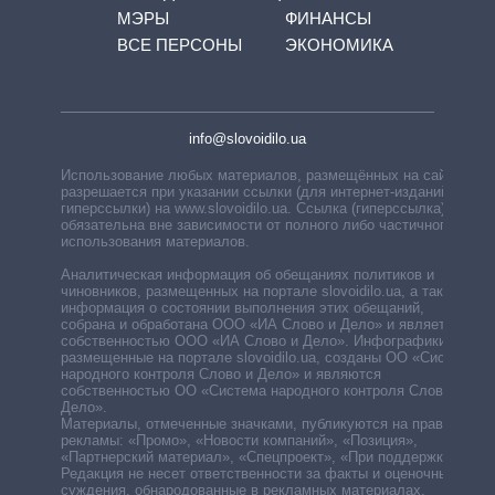
МЭРЫ
ФИНАНСЫ
ВСЕ ПЕРСОНЫ
ЭКОНОМИКА
info@slovoidilo.ua
Использование любых материалов, размещённых на сайте,
разрешается при указании ссылки (для интернет-изданий —
гиперссылки) на www.slovoidilo.ua. Ссылка (гиперссылка)
обязательна вне зависимости от полного либо частичного
использования материалов.
Аналитическая информация об обещаниях политиков и
чиновников, размещенных на портале slovoidilo.ua, а также
информация о состоянии выполнения этих обещаний,
собрана и обработана ООО «ИА Слово и Дело» и является
собственностью ООО «ИА Слово и Дело». Инфографики,
размещенные на портале slovoidilo.ua, созданы ОО «Система
народного контроля Слово и Дело» и являются
собственностью ОО «Система народного контроля Слово и
Дело».
Материалы, отмеченные значками, публикуются на правах
рекламы: «Промо», «Новости компаний», «Позиция»,
«Партнерский материал», «Спецпроект», «При поддержке».
Редакция не несет ответственности за факты и оценочные
суждения, обнародованные в рекламных материалах.