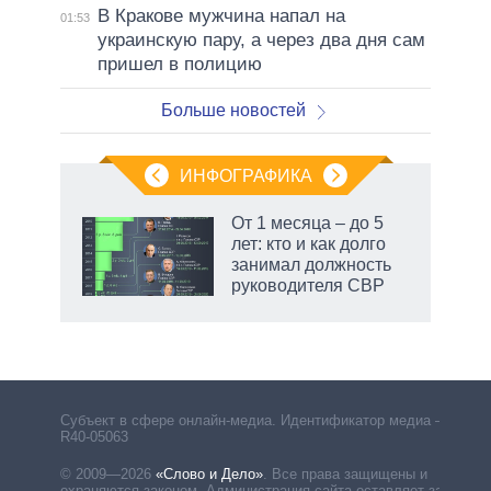
В Кракове мужчина напал на
01:53
украинскую пару, а через два дня сам
пришел в полицию
Больше новостей
ИНФОГРАФИКА
 как
От 1 месяца – до 5
чипы
лет: кто и как долго
ды и
занимал должность
т на
руководителя СВР
рф
Субъект в сфере онлайн-медиа. Идентификатор медиа –
R40-05063
© 2009—2026
«Слово и Дело»
.
Все права защищены и
охраняются законом. Администрация сайта оставляет за