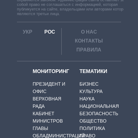
собой право не соглашаться с информацией, которая
публикуется на сайте, владельцами или авторами которой
являются третьи лица.
УКР
РОС
О НАС
КОНТАКТЫ
ПРАВИЛА
МОНИТОРИНГ
ТЕМАТИКИ
ПРЕЗИДЕНТ И
БИЗНЕС
ОФИС
КУЛЬТУРА
ВЕРХОВНАЯ
НАУКА
РАДА
НАЦИОНАЛЬНАЯ
КАБИНЕТ
БЕЗОПАСНОСТЬ
МИНИСТРОВ
ОБЩЕСТВО
ГЛАВЫ
ПОЛИТИКА
ОБЛАДМИНИСТРАЦИЙ
ПРАВО