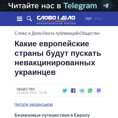
УКР
РОС
НОВОСТИ
Слово и Дело
›
Лента публикаций
›
Общество
Какие европейские
ОБЕЩАНИЯ
ЛЕНТА
ПОЛИТИКА
страны будут пускать
СОБЫТИЯ
ЭКОНОМИКА
ПОЛИТИКИ
невакцинированных
СТАТЬИ
ОБЩЕСТВО
ИНФОГРАФИКА
МНЕНИЯ
МИР
ВСЕ ПОЛИТИКИ
украинцев
ОБЗОРЫ
ПРЕЗИДЕНТ И ОФИС
ВИДЕО
ДАЙДЖЕСТЫ
ВЕРХОВНАЯ РАДА
ОБЩЕСТВО
ПОДДЕРЖАТЬ
КАБИНЕТ МИНИСТРОВ
19 июля 2021, 16:29
ГЛАВЫ ОБЛАДМИНИСТРАЦИЙ
СРАВНЕНИЕ ПОЛИТИКОВ
Читати українською
МЭРЫ
ВСЕ ПЕРСОНЫ
Безвизовые путешествия в Европу