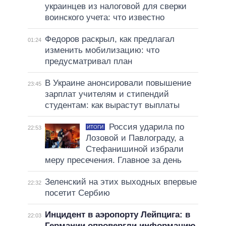
украинцев из налоговой для сверки
воинского учета: что известно
Федоров раскрыл, как предлагал
01:24
изменить мобилизацию: что
предусматривал план
В Украине анонсировали повышение
23:45
зарплат учителям и стипендий
студентам: как вырастут выплаты
Россия ударила по
ИТОГИ
22:53
Лозовой и Павлограду, а
Стефанишиной избрали
меру пресечения. Главное за день
Зеленский на этих выходных впервые
22:32
посетит Сербию
Инцидент в аэропорту Лейпцига: в
22:03
Германии опровергли информацию