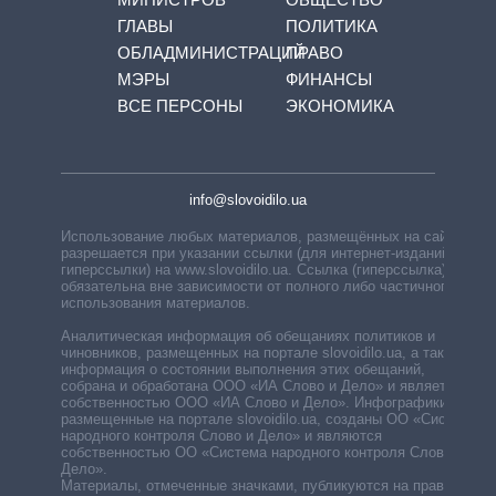
ГЛАВЫ
ПОЛИТИКА
ОБЛАДМИНИСТРАЦИЙ
ПРАВО
МЭРЫ
ФИНАНСЫ
ВСЕ ПЕРСОНЫ
ЭКОНОМИКА
info@slovoidilo.ua
Использование любых материалов, размещённых на сайте,
разрешается при указании ссылки (для интернет-изданий —
гиперссылки) на www.slovoidilo.ua. Ссылка (гиперссылка)
обязательна вне зависимости от полного либо частичного
использования материалов.
Аналитическая информация об обещаниях политиков и
чиновников, размещенных на портале slovoidilo.ua, а также
информация о состоянии выполнения этих обещаний,
собрана и обработана ООО «ИА Слово и Дело» и является
собственностью ООО «ИА Слово и Дело». Инфографики,
размещенные на портале slovoidilo.ua, созданы ОО «Система
народного контроля Слово и Дело» и являются
собственностью ОО «Система народного контроля Слово и
Дело».
Материалы, отмеченные значками, публикуются на правах