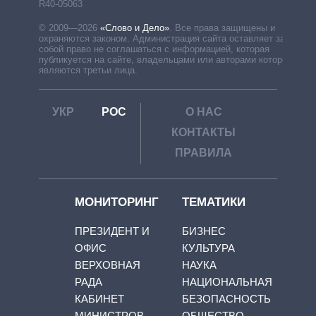
R40-05063
© 2009—2026
«Слово и Дело»
.
Все права защищены и
охраняются законом. Администрация сайта оставляет за
собой право не соглашаться с информацией, которая
публикуется на сайте, владельцами или авторами которой
являются третьи лица.
УКР
РОС
О НАС
КОНТАКТЫ
ПРАВИЛА
МОНИТОРИНГ
ТЕМАТИКИ
ПРЕЗИДЕНТ И
БИЗНЕС
ОФИС
КУЛЬТУРА
ВЕРХОВНАЯ
НАУКА
РАДА
НАЦИОНАЛЬНАЯ
КАБИНЕТ
БЕЗОПАСНОСТЬ
МИНИСТРОВ
ОБЩЕСТВО