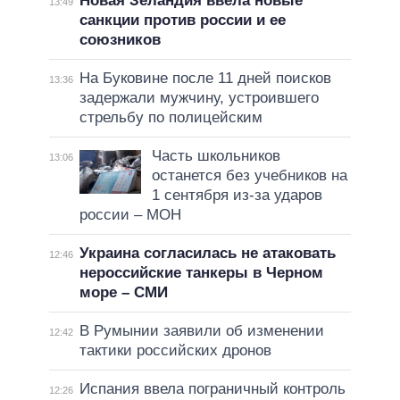
Новая Зеландия ввела новые
13:49
санкции против россии и ее
союзников
На Буковине после 11 дней поисков
13:36
задержали мужчину, устроившего
стрельбу по полицейским
Часть школьников
13:06
останется без учебников на
1 сентября из-за ударов
россии – МОН
Украина согласилась не атаковать
12:46
нероссийские танкеры в Черном
море – СМИ
В Румынии заявили об изменении
12:42
тактики российских дронов
Испания ввела пограничный контроль
12:26