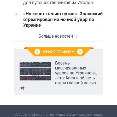
для путешественников из Италии
«Не хочет только путин»: Зеленский
12:10
отреагировал на ночной удар по
Украине
Больше новостей
ИНФОГРАФИКА
 как
Восемь
чипы
массированных
ды и
ударов по Украине за
т на
лето: Киев и область
стали главной целью
рф
Субъект в сфере онлайн-медиа. Идентификатор медиа –