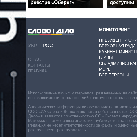
реестре «Оберег»
доступны
МОНИТОРИНГ
ПРЕЗИДЕНТ И ОФ
УКР
РОС
ВЕРХОВНАЯ РАДА
КАБИНЕТ МИНИСТ
ГЛАВЫ
О НАС
ОБЛАДМИНИСТРА
КОНТАКТЫ
МЭРЫ
ПРАВИЛА
ВСЕ ПЕРСОНЫ
Использование любых материалов, размещённых на сайте,
вне зависимости от полного либо частичного использова
Аналитическая информация об обещаниях политиков и чин
ООО «ИА Слово и Дело» и является собственностью ООО 
Дело» и являются собственностью ОО «Система народног
Материалы, отмеченные значками, публикуются на права
Редакция не несет ответственности за факты и оценочны
рекламы несет рекламодатель.