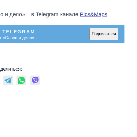
о и дело» – в Telegram-канале
Pics&Maps
.
В TELEGRAM
Подписаться
т «Слово и дело»
делиться: