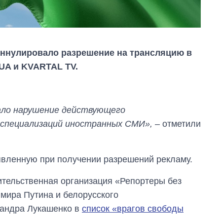
аннулировало разрешение на трансляцию в
 UA и KVARTAL TV.
ало нарушение действующего
 специализаций иностранных СМИ»,
– отметили
явленную при получении разрешений рекламу.
Как изменился
бюджет
тельственная организация «Репортеры без
Министерства
мира Путина и белорусского
обороны за 13 лет
войны с россией
сандра Лукашенко в
список «врагов свободы