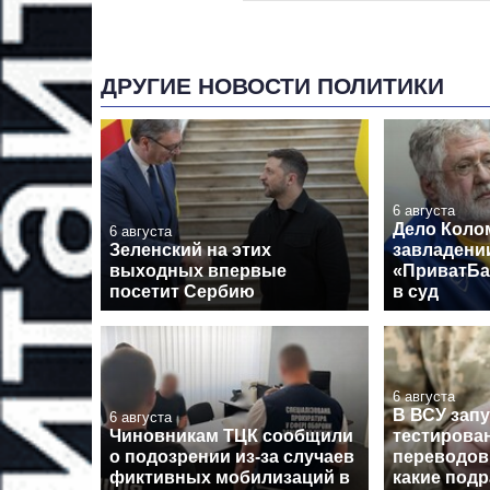
ДРУГИЕ НОВОСТИ ПОЛИТИКИ
6 августа
Дело Коло
6 августа
Зеленский на этих
завладени
выходных впервые
«ПриватБа
посетит Сербию
в суд
6 августа
В ВСУ зап
6 августа
Чиновникам ТЦК сообщили
тестирова
о подозрении из-за случаев
переводов
фиктивных мобилизаций в
какие под