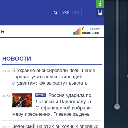
УКР
РОС
Сравнение
ТЬ
политиков
СТРАЦИЙ
МЭРЫ
ВСЕ ПЕРСОНЫ
НОВОСТИ
В Украине анонсировали повышение
23:45
зарплат учителям и стипендий
студентам: как вырастут выплаты
Россия ударила по
ИТОГИ
22:53
Лозовой и Павлограду, а
Стефанишиной избрали
меру пресечения. Главное за день
Зеленский на этих выходных впервые
22:32