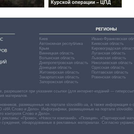
Курской операции – ЦПД
РЕГИОНЫ
Киев
Ивано-Франковская об
ИС
Автономная республика
Киевская область
Крым
Кировоградская област
РОВ
Винницкая область
Луганская область
Волынская область
Львовская область
ЦИЙ
Днепропетровская область
Николаевская область
Донецкая область
Одесская область
Житомирская область
Полтавская область
Закарпатская область
Ровенская область
Запорожская область
 разрешается при указании ссылки (для интернет-изданий — гиперссылки
ния материалов.
овников, размещенных на портале slovoidilo.ua, а также информация о 
«ИА Слово и Дело». Инфографики, размещенные на портале slovoidilo.
о контроля Слово и Дело».
х рекламы: «Промо», «Новости компаний», «Позиция», «Партнерский мат
е суждения, обнародованные в рекламных материалах. Согласно украин