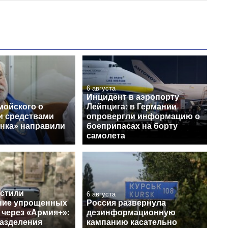
6 августа
Инцидент в аэропорту
мойского о
Лейпцига: в Германии
и средствами
опровергли информацию о
нка» направили
боеприпасах на борту
самолета
устили
6 августа
ние упрощенных
Россия развернула
 через «Армия+»:
дезинформационную
разделения
кампанию касательно