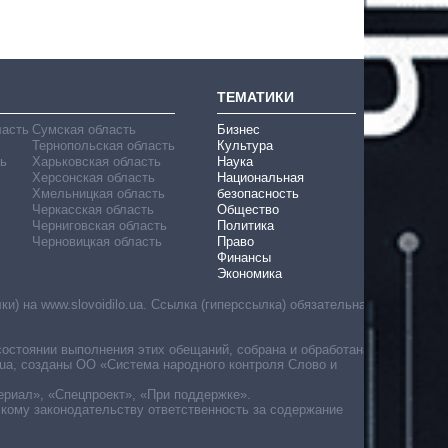
ТЕМАТИКИ
ласть
Сумская область
Бизнес
Тернопольская область
Культура
ь
Харьковская область
Наука
Херсонская область
Национальная
Хмельницкая область
безопасность
Черкасская область
Общество
Черниговская область
Политика
Черновицкая область
Право
Финансы
Экономика
) на www.slovoidilo.ua. Ссылка (гиперссылка) обязательна
состоянии выполнения этих обещаний, собрана и обработана
ua, созданы ОО «Система народного контроля Слово и
ериал», «Спецпроект», «При поддержке».
скому законодательству ответственность за содержание