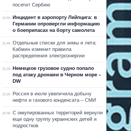
посетит Сербию
Инцидент в аэропорту Лейпцига: в
22:03
Германии опровергли информацию
о боеприпасах на борту самолета
Отдельные списки для зимы и лета:
21:49
Кабмин изменит правила
распределения электроэнергии
Немецкое грузовое судно попало
21:29
под атаку дронами в Черном море –
DW
Россия в июле увеличила добычу
21:25
нефти и газового конденсата – СМИ
С оккупированных территорий вернули
20:46
еще одну группу украинских детей и
подростков