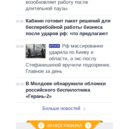
возобновляет работу после
длительной паузы
Кабмин готовит пакет решений для
23:45
бесперебойной работы бизнеса
после ударов рф: что предлагают
Рф массированно
ИТОГИ
23:00
ударила по Киеву и
области, а экс-послу
Стефанишиной вручили подозрение.
Главное за день
В Молдове обнаружили обломки
22:18
российского беспилотника
«Герань-2»
Больше новостей
ИНФОГРАФИКА