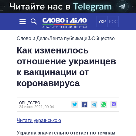
УКР
РОС
НОВОСТИ
Слово и Дело
›
Лента публикаций
›
Общество
Как изменилось
ОБЕЩАНИЯ
ЛЕНТА
ПОЛИТИКА
отношение украинцев
СОБЫТИЯ
ЭКОНОМИКА
ПОЛИТИКИ
к вакцинации от
СТАТЬИ
ОБЩЕСТВО
ИНФОГРАФИКА
МНЕНИЯ
МИР
ВСЕ ПОЛИТИКИ
коронавируса
ОБЗОРЫ
ПРЕЗИДЕНТ И ОФИС
ВИДЕО
ДАЙДЖЕСТЫ
ВЕРХОВНАЯ РАДА
ОБЩЕСТВО
ПОДДЕРЖАТЬ
КАБИНЕТ МИНИСТРОВ
24 июня 2021, 09:04
ГЛАВЫ ОБЛАДМИНИСТРАЦИЙ
СРАВНЕНИЕ ПОЛИТИКОВ
Читати українською
МЭРЫ
ВСЕ ПЕРСОНЫ
Украина значительно отстает по темпам