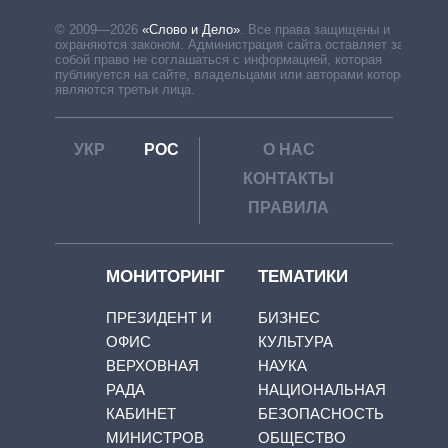
© 2009—2026
«Слово и Дело»
.
Все права защищены и
охраняются законом. Администрация сайта оставляет за
собой право не соглашаться с информацией, которая
публикуется на сайте, владельцами или авторами которой
являются третьи лица.
УКР
РОС
О НАС
КОНТАКТЫ
ПРАВИЛА
МОНИТОРИНГ
ТЕМАТИКИ
ПРЕЗИДЕНТ И
БИЗНЕС
ОФИС
КУЛЬТУРА
ВЕРХОВНАЯ
НАУКА
РАДА
НАЦИОНАЛЬНАЯ
КАБИНЕТ
БЕЗОПАСНОСТЬ
МИНИСТРОВ
ОБЩЕСТВО