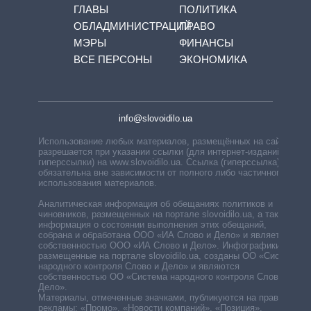
ГЛАВЫ
ПОЛИТИКА
ОБЛАДМИНИСТРАЦИЙ
ПРАВО
МЭРЫ
ФИНАНСЫ
ВСЕ ПЕРСОНЫ
ЭКОНОМИКА
info@slovoidilo.ua
Использование любых материалов, размещённых на сайте,
разрешается при указании ссылки (для интернет-изданий —
гиперссылки) на www.slovoidilo.ua. Ссылка (гиперссылка)
обязательна вне зависимости от полного либо частичного
использования материалов.
Аналитическая информация об обещаниях политиков и
чиновников, размещенных на портале slovoidilo.ua, а также
информация о состоянии выполнения этих обещаний,
собрана и обработана ООО «ИА Слово и Дело» и является
собственностью ООО «ИА Слово и Дело». Инфографики,
размещенные на портале slovoidilo.ua, созданы ОО «Система
народного контроля Слово и Дело» и являются
собственностью ОО «Система народного контроля Слово и
Дело».
Материалы, отмеченные значками, публикуются на правах
рекламы: «Промо», «Новости компаний», «Позиция»,