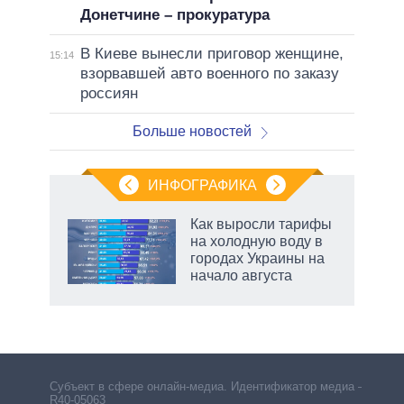
Донетчине – прокуратура
В Киеве вынесли приговор женщине,
15:14
взорвавшей авто военного по заказу
россиян
Больше новостей
ИНФОГРАФИКА
еля
Как выросли тарифы
на холодную воду в
городах Украины на
начало августа
рф
Субъект в сфере онлайн-медиа. Идентификатор медиа –
R40-05063