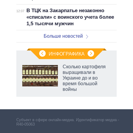
В ТЦК на Закарпатье незаконно
12:07
«списали» с воинского учета более
1,5 тысячи мужчин
Больше новостей
ИНФОГРАФИКА
Сколько картофеля
о
выращивали в
Украине до и во
время большой
ic
войны
Субъект в сфере онлайн-медиа. Идентификатор медиа –
R40-05063