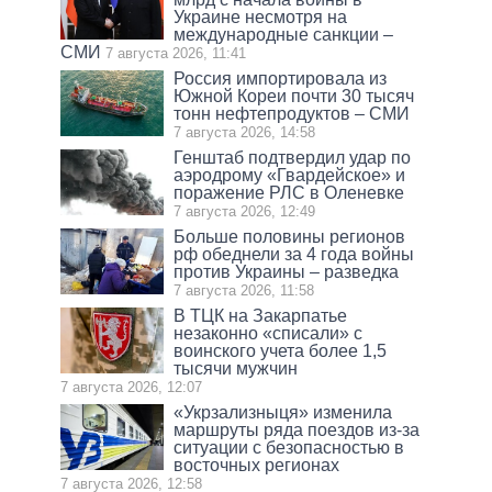
Украине несмотря на
международные санкции –
СМИ
7 августа 2026, 11:41
Россия импортировала из
Южной Кореи почти 30 тысяч
тонн нефтепродуктов – СМИ
7 августа 2026, 14:58
Генштаб подтвердил удар по
аэродрому «Гвардейское» и
поражение РЛС в Оленевке
7 августа 2026, 12:49
Больше половины регионов
рф обеднели за 4 года войны
против Украины – разведка
7 августа 2026, 11:58
В ТЦК на Закарпатье
незаконно «списали» с
воинского учета более 1,5
тысячи мужчин
7 августа 2026, 12:07
«Укрзализныця» изменила
маршруты ряда поездов из-за
ситуации с безопасностью в
восточных регионах
7 августа 2026, 12:58