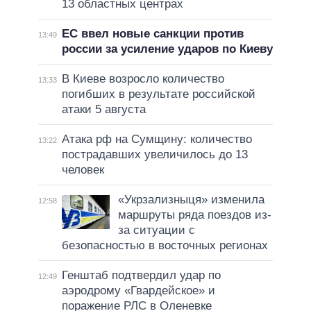
13 областных центрах
ЕС ввел новые санкции против
13:49
россии за усиление ударов по Киеву
В Киеве возросло количество
13:33
погибших в результате российской
атаки 5 августа
Атака рф на Сумщину: количество
13:22
пострадавших увеличилось до 13
человек
«Укрзализныця» изменила
12:58
маршруты ряда поездов из-
за ситуации с
безопасностью в восточных регионах
Генштаб подтвердил удар по
12:49
аэродрому «Гвардейское» и
поражение РЛС в Оленевке