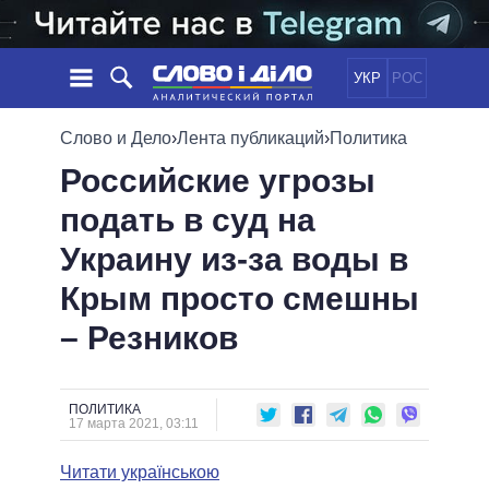
УКР
РОС
НОВОСТИ
Слово и Дело
›
Лента публикаций
›
Политика
Российские угрозы
ОБЕЩАНИЯ
ЛЕНТА
ПОЛИТИКА
подать в суд на
СОБЫТИЯ
ЭКОНОМИКА
ПОЛИТИКИ
Украину из-за воды в
СТАТЬИ
ОБЩЕСТВО
ИНФОГРАФИКА
МНЕНИЯ
МИР
ВСЕ ПОЛИТИКИ
Крым просто смешны
ОБЗОРЫ
ПРЕЗИДЕНТ И ОФИС
– Резников
ВИДЕО
ДАЙДЖЕСТЫ
ВЕРХОВНАЯ РАДА
ПОДДЕРЖАТЬ
КАБИНЕТ МИНИСТРОВ
ГЛАВЫ ОБЛАДМИНИСТРАЦИЙ
ПОЛИТИКА
СРАВНЕНИЕ ПОЛИТИКОВ
17 марта 2021, 03:11
МЭРЫ
Читати українською
ВСЕ ПЕРСОНЫ