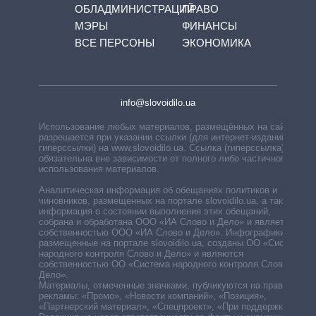
ОБЛАДМИНИСТРАЦИЙ
ПРАВО
МЭРЫ
ФИНАНСЫ
ВСЕ ПЕРСОНЫ
ЭКОНОМИКА
info@slovoidilo.ua
Использование любых материалов, размещённых на сайте,
разрешается при указании ссылки (для интернет-изданий —
гиперссылки) на www.slovoidilo.ua. Ссылка (гиперссылка)
обязательна вне зависимости от полного либо частичного
использования материалов.
Аналитическая информация об обещаниях политиков и
чиновников, размещенных на портале slovoidilo.ua, а также
информация о состоянии выполнения этих обещаний,
собрана и обработана ООО «ИА Слово и Дело» и является
собственностью ООО «ИА Слово и Дело». Инфографики,
размещенные на портале slovoidilo.ua, созданы ОО «Система
народного контроля Слово и Дело» и являются
собственностью ОО «Система народного контроля Слово и
Дело».
Материалы, отмеченные значками, публикуются на правах
рекламы: «Промо», «Новости компаний», «Позиция»,
«Партнерский материал», «Спецпроект», «При поддержке».