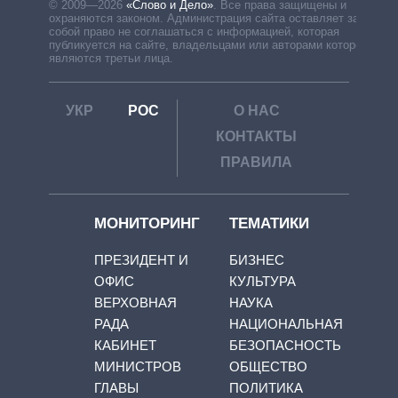
© 2009—2026
«Слово и Дело»
.
Все права защищены и
охраняются законом. Администрация сайта оставляет за
собой право не соглашаться с информацией, которая
публикуется на сайте, владельцами или авторами которой
являются третьи лица.
УКР
РОС
О НАС
КОНТАКТЫ
ПРАВИЛА
МОНИТОРИНГ
ТЕМАТИКИ
ПРЕЗИДЕНТ И
БИЗНЕС
ОФИС
КУЛЬТУРА
ВЕРХОВНАЯ
НАУКА
РАДА
НАЦИОНАЛЬНАЯ
КАБИНЕТ
БЕЗОПАСНОСТЬ
МИНИСТРОВ
ОБЩЕСТВО
ГЛАВЫ
ПОЛИТИКА