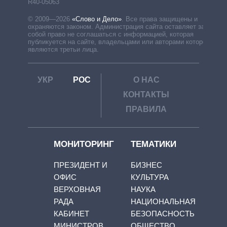
R40-05063
© 2009—2026
«Слово и Дело»
.
Все права защищены и
охраняются законом. Администрация сайта оставляет за
собой право не соглашаться с информацией, которая
публикуется на сайте, владельцами или авторами которой
являются третьи лица.
УКР
РОС
О НАС
КОНТАКТЫ
ПРАВИЛА
МОНИТОРИНГ
ТЕМАТИКИ
ПРЕЗИДЕНТ И
БИЗНЕС
ОФИС
КУЛЬТУРА
ВЕРХОВНАЯ
НАУКА
РАДА
НАЦИОНАЛЬНАЯ
КАБИНЕТ
БЕЗОПАСНОСТЬ
МИНИСТРОВ
ОБЩЕСТВО