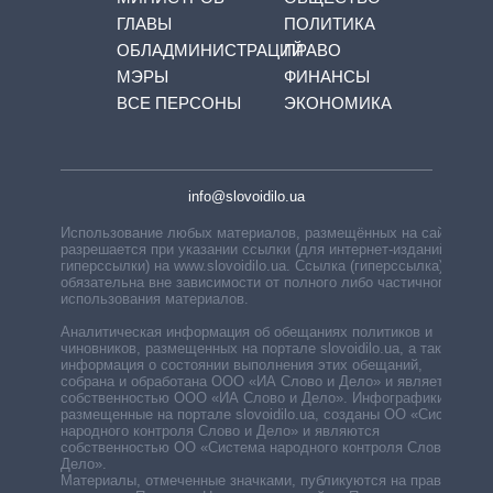
ГЛАВЫ
ПОЛИТИКА
ОБЛАДМИНИСТРАЦИЙ
ПРАВО
МЭРЫ
ФИНАНСЫ
ВСЕ ПЕРСОНЫ
ЭКОНОМИКА
info@slovoidilo.ua
Использование любых материалов, размещённых на сайте,
разрешается при указании ссылки (для интернет-изданий —
гиперссылки) на www.slovoidilo.ua. Ссылка (гиперссылка)
обязательна вне зависимости от полного либо частичного
использования материалов.
Аналитическая информация об обещаниях политиков и
чиновников, размещенных на портале slovoidilo.ua, а также
информация о состоянии выполнения этих обещаний,
собрана и обработана ООО «ИА Слово и Дело» и является
собственностью ООО «ИА Слово и Дело». Инфографики,
размещенные на портале slovoidilo.ua, созданы ОО «Система
народного контроля Слово и Дело» и являются
собственностью ОО «Система народного контроля Слово и
Дело».
Материалы, отмеченные значками, публикуются на правах