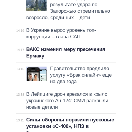
результате удара по
Запорожью стремительно
возросло, среди них – дети
В Украине вырос уровень топ-
14:19
коррупции – глава САП
ВАКС изменил меру пресечения
14:17
Ермаку
Правительство продлило
13:46
услугу «Брак онлайн» еще
на два года
В Лейпциге дрон врезался в крыло
13:38
украинского Ан-124: СМИ раскрыли
новые детали
Силы обороны поразили пусковые
13:11
установки «С-400», НПЗ в