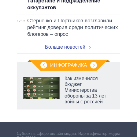
Татарстане и подразделение
оккупантов
Стерненко и Портников возглавили
12:52
рейтинг доверия среди политических
блогеров – опрос
Больше новостей
ИНФОГРАФИКА
 5
Как изменился
го
бюджет
сть
Министерства
ВР
обороны за 13 лет
войны с россией
Субъект в сфере онлайн-медиа. Идентификатор медиа –