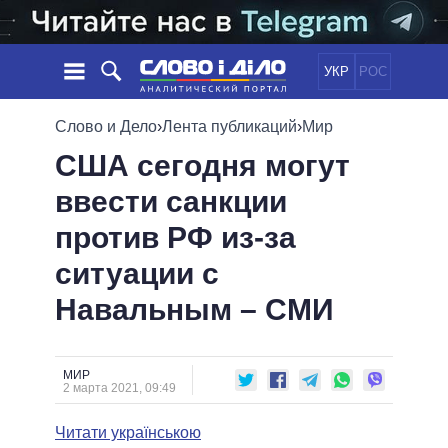
УКР
РОС
НОВОСТИ
Слово и Дело
›
Лента публикаций
›
Мир
США сегодня могут
ОБЕЩАНИЯ
ЛЕНТА
ПОЛИТИКА
ввести санкции
СОБЫТИЯ
ЭКОНОМИКА
ПОЛИТИКИ
против РФ из-за
СТАТЬИ
ОБЩЕСТВО
ИНФОГРАФИКА
МНЕНИЯ
МИР
ВСЕ ПОЛИТИКИ
ситуации с
ОБЗОРЫ
ПРЕЗИДЕНТ И ОФИС
Навальным – СМИ
ВИДЕО
ДАЙДЖЕСТЫ
ВЕРХОВНАЯ РАДА
ПОДДЕРЖАТЬ
КАБИНЕТ МИНИСТРОВ
ГЛАВЫ ОБЛАДМИНИСТРАЦИЙ
МИР
СРАВНЕНИЕ ПОЛИТИКОВ
2 марта 2021, 09:49
МЭРЫ
Читати українською
ВСЕ ПЕРСОНЫ