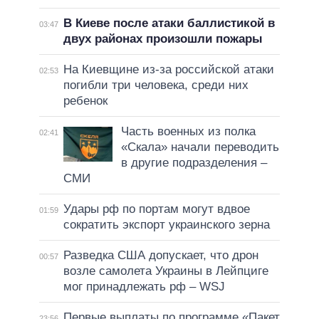
В Киеве после атаки баллистикой в
03:47
двух районах произошли пожары
На Киевщине из-за российской атаки
02:53
погибли три человека, среди них
ребенок
Часть военных из полка
02:41
«Скала» начали переводить
в другие подразделения –
СМИ
Удары рф по портам могут вдвое
01:59
сократить экспорт украинского зерна
Разведка США допускает, что дрон
00:57
возле самолета Украины в Лейпциге
мог принадлежать рф – WSJ
Первые выплаты по программе «Пакет
23:56