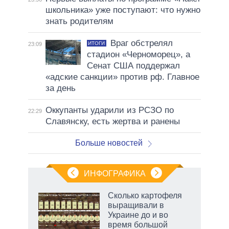
школьника» уже поступают: что нужно
знать родителям
Враг обстрелял
ИТОГИ
23:09
стадион «Черноморец», а
Сенат США поддержал
«адские санкции» против рф. Главное
за день
Оккупанты ударили из РСЗО по
22:29
Славянску, есть жертва и ранены
Больше новостей
ИНФОГРАФИКА
 как
Сколько картофеля
чипы
выращивали в
ды и
Украине до и во
т на
время большой