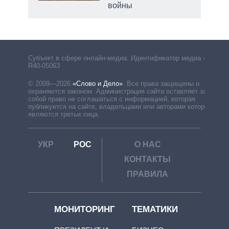
войны
рф
Субъект в сфере онлайн-медиа. Идентификатор медиа –
R40-05063
© 2009—2026
«Слово и Дело»
.
Все права защищены и
охраняются законом. Администрация сайта оставляет за
собой право не соглашаться с информацией, которая
публикуется на сайте, владельцами или авторами которой
являются третьи лица.
УКР
РОС
О НАС
КОНТАКТЫ
ПРАВИЛА
МОНИТОРИНГ
ТЕМАТИКИ