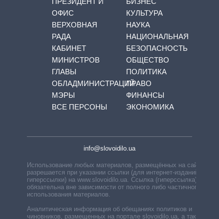
ПРЕЗИДЕНТ И
БИЗНЕС
ОФИС
КУЛЬТУРА
ВЕРХОВНАЯ
НАУКА
РАДА
НАЦИОНАЛЬНАЯ
КАБИНЕТ
БЕЗОПАСНОСТЬ
МИНИСТРОВ
ОБЩЕСТВО
ГЛАВЫ
ПОЛИТИКА
ОБЛАДМИНИСТРАЦИЙ
ПРАВО
МЭРЫ
ФИНАНСЫ
ВСЕ ПЕРСОНЫ
ЭКОНОМИКА
info@slovoidilo.ua
Использование любых материалов, размещённых на сайте,
разрешается при указании ссылки (для интернет-изданий —
гиперссылки) на www.slovoidilo.ua. Ссылка (гиперссылка)
обязательна вне зависимости от полного либо частичного
использования материалов.
Аналитическая информация об обещаниях политиков и
чиновников, размещенных на портале slovoidilo.ua, а также