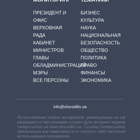
ПРЕЗИДЕНТ И
БИЗНЕС
ОФИС
КУЛЬТУРА
ВЕРХОВНАЯ
НАУКА
РАДА
НАЦИОНАЛЬНАЯ
КАБИНЕТ
БЕЗОПАСНОСТЬ
МИНИСТРОВ
ОБЩЕСТВО
ГЛАВЫ
ПОЛИТИКА
ОБЛАДМИНИСТРАЦИЙ
ПРАВО
МЭРЫ
ФИНАНСЫ
ВСЕ ПЕРСОНЫ
ЭКОНОМИКА
info@slovoidilo.ua
Использование любых материалов, размещённых на сайте,
разрешается при указании ссылки (для интернет-изданий —
гиперссылки) на www.slovoidilo.ua. Ссылка (гиперссылка)
обязательна вне зависимости от полного либо частичного
использования материалов.