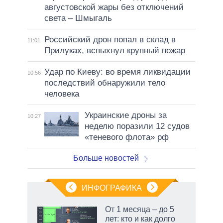
августовской жары без отключений
света – Шмыгаль
Российский дрон попал в склад в
11:01
Прилуках, вспыхнул крупный пожар
Удар по Киеву: во время ликвидации
10:56
последствий обнаружили тело
человека
Украинские дроны за
10:27
неделю поразили 12 судов
«теневого флота» рф
Больше новостей
ИНФОГРАФИКА
 как
От 1 месяца – до 5
чипы
лет: кто и как долго