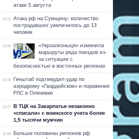
атаки 5 августа
Атака рф на Сумщину: количество
13:22
пострадавших увеличилось до 13
человек
«Укрзализныця» изменила
12:58
маршруты ряда поездов из-
за ситуации с
безопасностью в восточных регионах
Генштаб подтвердил удар по
12:49
аэродрому «Гвардейское» и поражение
РЛС в Оленевке
В ТЦК на Закарпатье незаконно
12:07
«списали» с воинского учета более
1,5 тысячи мужчин
Больше половины регионов рф
11:58