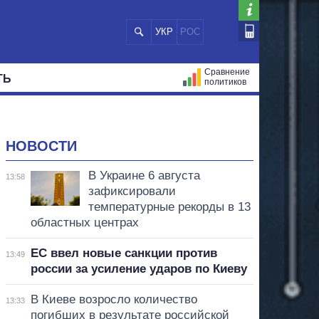
УКР
РОС
Сравнение
ТЬ
политиков
СТРАЦИЙ
МЭРЫ
ВСЕ ПЕРСОНЫ
НОВОСТИ
В Украине 6 августа
13:58
зафиксировали
температурные рекорды в 13
областных центрах
ЕС ввел новые санкции против
13:49
россии за усиление ударов по Киеву
В Киеве возросло количество
13:33
погибших в результате российской