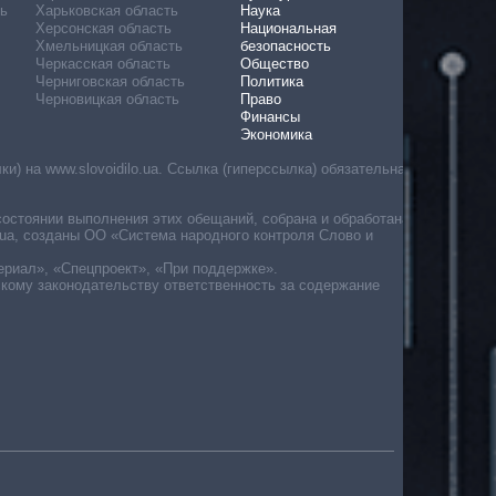
ь
Харьковская область
Наука
Херсонская область
Национальная
Хмельницкая область
безопасность
Черкасская область
Общество
Черниговская область
Политика
Черновицкая область
Право
Финансы
Экономика
) на www.slovoidilo.ua. Ссылка (гиперссылка) обязательна
состоянии выполнения этих обещаний, собрана и обработана
ua, созданы ОО «Система народного контроля Слово и
ериал», «Спецпроект», «При поддержке».
скому законодательству ответственность за содержание