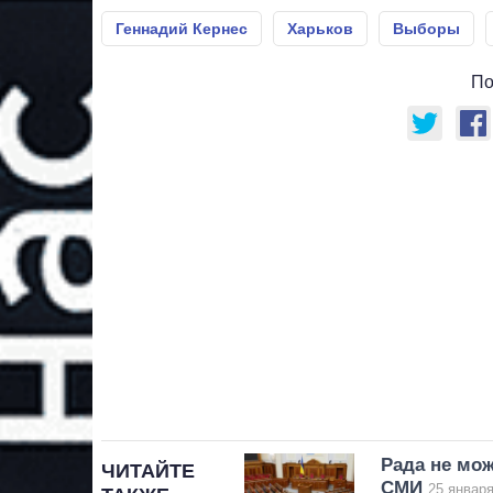
Геннадий Кернес
Харьков
Выборы
По
Рада не мож
ЧИТАЙТЕ
СМИ
25 января