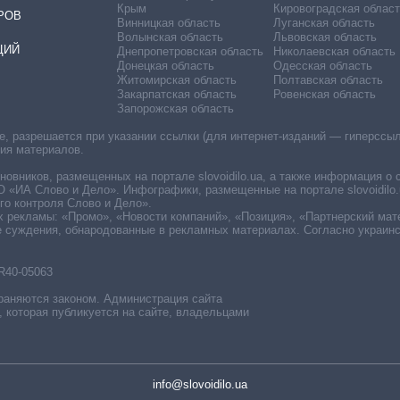
Крым
Кировоградская област
РОВ
Винницкая область
Луганская область
Волынская область
Львовская область
ЦИЙ
Днепропетровская область
Николаевская область
Донецкая область
Одесская область
Житомирская область
Полтавская область
Закарпатская область
Ровенская область
Запорожская область
 разрешается при указании ссылки (для интернет-изданий — гиперссылки
ния материалов.
овников, размещенных на портале slovoidilo.ua, а также информация о 
«ИА Слово и Дело». Инфографики, размещенные на портале slovoidilo.
о контроля Слово и Дело».
х рекламы: «Промо», «Новости компаний», «Позиция», «Партнерский мат
е суждения, обнародованные в рекламных материалах. Согласно украин
R40-05063
раняются законом. Администрация сайта
, которая публикуется на сайте, владельцами
info@slovoidilo.ua