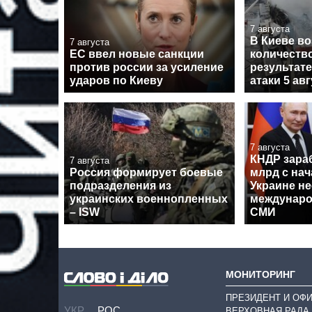
7 августа
В Киеве в
7 августа
ЕС ввел новые санкции
количеств
против россии за усиление
результат
ударов по Киеву
атаки 5 ав
7 августа
КНДР зара
7 августа
Россия формирует боевые
млрд с на
подразделения из
Украине не
украинских военнопленных
междунаро
– ISW
СМИ
МОНИТОРИНГ
ПРЕЗИДЕНТ И ОФ
УКР
РОС
ВЕРХОВНАЯ РАДА