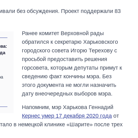
ривали без обсуждения. Проект поддержали 83
Ранее комитет Верховной рады
обратился к секретарю Харьковского
ва:
городского совета Игорю Терехову с
ада
просьбой предоставить решения
горсовета, которым депутаты примут к
сведению факт кончины мэра. Без
ра
этого документа не могли назначить
дату внеочередных выборов мэра.
Напомним, мэр Харькова Геннадий
Кернес умер 17 декабря 2020 года
от
Как за 10 лет
стало в немецкой клинике «Шарите» после трех
изменилось
количество
поступающих в