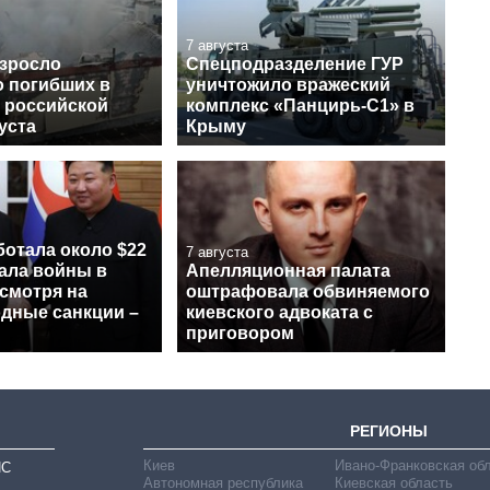
7 августа
озросло
Спецподразделение ГУР
о погибших в
уничтожило вражеский
е российской
комплекс «Панцирь-С1» в
густа
Крыму
ботала около $22
7 августа
чала войны в
Апелляционная палата
смотря на
оштрафовала обвиняемого
дные санкции –
киевского адвоката с
приговором
РЕГИОНЫ
Киев
Ивано-Франковская об
ИС
Автономная республика
Киевская область