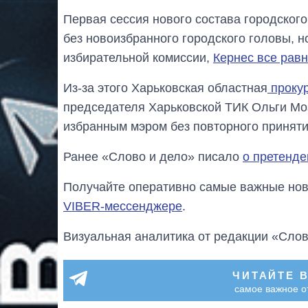
Первая сессия нового состава городского
без новоизбранного городского головы, н
избирательной комиссии,
Кернес все равн
Из-за этого Харьковская областная
прокур
председателя Харьковской ТИК Ольги Мо
избранным мэром без повторного приняти
Ранее «Слово и дело» писало
о претенде
Получайте оперативно самые важные ново
VIBER-мессенджере
.
Визуальная аналитика от редакции «Слов
ЧИТАЙТЕ 
самое важное о