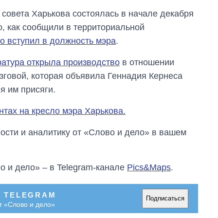
бакалавриат,
 совета Харькова состоялась в начале декабря
магистратуру и
аспирантуру
о, как сообщили в территориальной
о вступил в должность мэра
.
атура открыла производство
в отношении
зговой, которая объявила Геннадия Кернеса
я им присяги.
нтах на кресло мэра Харькова.
сти и аналитику от «Слово и дело» в вашем
о и дело» – в Telegram-канале
Pics&Maps
.
В TELEGRAM
Подписаться
т «Слово и дело»