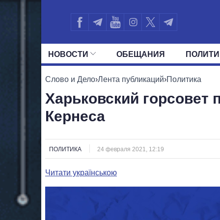
НОВОСТИ
ОБЕЩАНИЯ
ПОЛИТИ
ВСЕ ПОЛИТИКИ
ПРЕЗИДЕНТ И ОФ
Слово и Дело
›
Лента публикаций
›
Политика
Харьковский горсовет 
Кернеса
ПОЛИТИКА
24 февраля 2021, 12:19
Читати українською