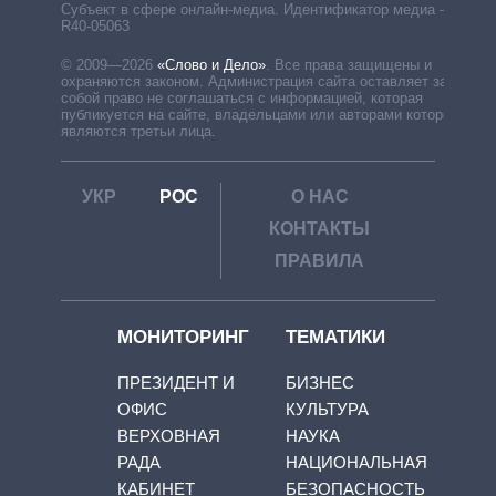
Субъект в сфере онлайн-медиа. Идентификатор медиа –
R40-05063
© 2009—2026
«Слово и Дело»
.
Все права защищены и
охраняются законом. Администрация сайта оставляет за
собой право не соглашаться с информацией, которая
публикуется на сайте, владельцами или авторами которой
являются третьи лица.
УКР
РОС
О НАС
КОНТАКТЫ
ПРАВИЛА
МОНИТОРИНГ
ТЕМАТИКИ
ПРЕЗИДЕНТ И
БИЗНЕС
ОФИС
КУЛЬТУРА
ВЕРХОВНАЯ
НАУКА
РАДА
НАЦИОНАЛЬНАЯ
КАБИНЕТ
БЕЗОПАСНОСТЬ