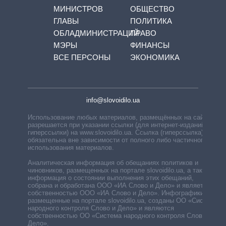
МИНИСТРОВ
ОБЩЕСТВО
ГЛАВЫ
ПОЛИТИКА
ОБЛАДМИНИСТРАЦИЙ
ПРАВО
МЭРЫ
ФИНАНСЫ
ВСЕ ПЕРСОНЫ
ЭКОНОМИКА
info@slovoidilo.ua
Использование любых материалов, размещённых на сайте,
разрешается при указании ссылки (для интернет-изданий —
гиперссылки) на www.slovoidilo.ua. Ссылка (гиперссылка)
обязательна вне зависимости от полного либо частичного
использования материалов.
Аналитическая информация об обещаниях политиков и
чиновников, размещенных на портале slovoidilo.ua, а также
информация о состоянии выполнения этих обещаний,
собрана и обработана ООО «ИА Слово и Дело» и является
собственностью ООО «ИА Слово и Дело». Инфографики,
размещенные на портале slovoidilo.ua, созданы ОО «Система
народного контроля Слово и Дело» и являются
собственностью ОО «Система народного контроля Слово и
Дело».