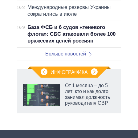
Международные резервы Украины
18:09
сократились в июле
База ФСБ и 6 судов «теневого
18:05
флота»: СБС атаковали более 100
вражеских целей россиян
Больше новостей
ИНФОГРАФИКА
еля
От 1 месяца – до 5
лет: кто и как долго
занимал должность
руководителя СВР
рф