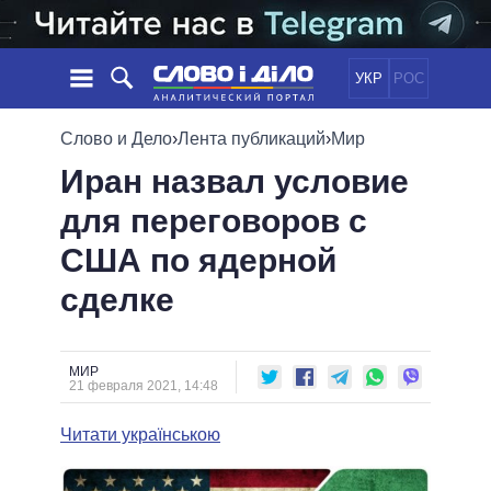
УКР
РОС
НОВОСТИ
Слово и Дело
›
Лента публикаций
›
Мир
Иран назвал условие
ОБЕЩАНИЯ
ЛЕНТА
ПОЛИТИКА
для переговоров с
СОБЫТИЯ
ЭКОНОМИКА
ПОЛИТИКИ
США по ядерной
СТАТЬИ
ОБЩЕСТВО
ИНФОГРАФИКА
МНЕНИЯ
МИР
ВСЕ ПОЛИТИКИ
сделке
ОБЗОРЫ
ПРЕЗИДЕНТ И ОФИС
ВИДЕО
ДАЙДЖЕСТЫ
ВЕРХОВНАЯ РАДА
МИР
ПОДДЕРЖАТЬ
КАБИНЕТ МИНИСТРОВ
21 февраля 2021, 14:48
ГЛАВЫ ОБЛАДМИНИСТРАЦИЙ
СРАВНЕНИЕ ПОЛИТИКОВ
Читати українською
МЭРЫ
ВСЕ ПЕРСОНЫ