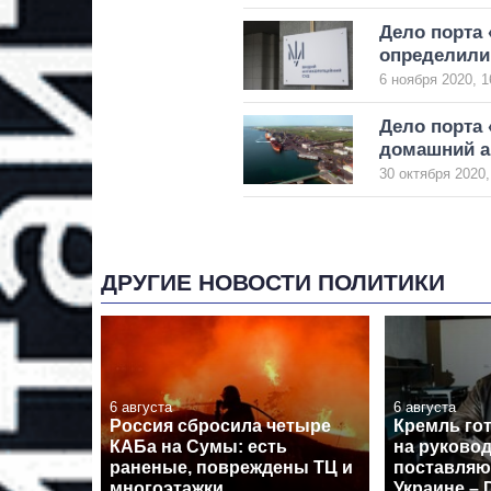
Дело порта
определили
6 ноября 2020, 1
Дело порта
домашний а
30 октября 2020,
ДРУГИЕ НОВОСТИ ПОЛИТИКИ
6 августа
6 августа
Россия сбросила четыре
Кремль го
КАБа на Сумы: есть
на руково
раненые, повреждены ТЦ и
поставля
многоэтажки
Украине – D