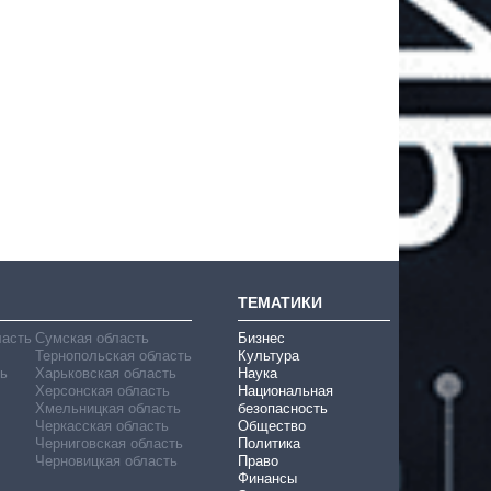
ТЕМАТИКИ
ласть
Сумская область
Бизнес
Тернопольская область
Культура
ь
Харьковская область
Наука
Херсонская область
Национальная
Хмельницкая область
безопасность
Черкасская область
Общество
Черниговская область
Политика
Черновицкая область
Право
Финансы