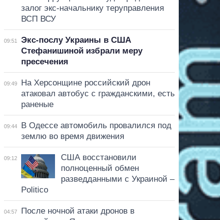
залог экс-начальнику теруправления
ВСП ВСУ
Экс-послу Украины в США
09:51
Стефанишиной избрали меру
пресечения
На Херсонщине российский дрон
09:49
атаковал автобус с гражданскими, есть
раненые
В Одессе автомобиль провалился под
09:44
землю во время движения
США восстановили
09:12
полноценный обмен
разведданными с Украиной –
Politico
После ночной атаки дронов в
04:57