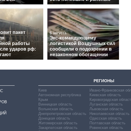
овит пакет
6 августа
ля
Экс-командующему
йной работы
логистикой Воздушных сил
сле ударов рф:
сообщили о подозрении в
агают
незаконном обогащении
РЕГИОНЫ
Киев
Ивано-Франковская об
ИС
Автономная республика
Киевская область
Крым
Кировоградская област
РОВ
Винницкая область
Луганская область
Волынская область
Львовская область
ЦИЙ
Днепропетровская область
Николаевская область
Донецкая область
Одесская область
Житомирская область
Полтавская область
Закарпатская область
Ровенская область