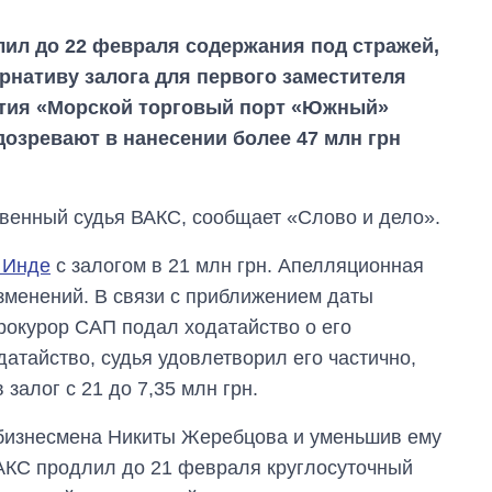
ил до 22 февраля содержания под стражей,
ернативу залога для первого заместителя
ятия «Морской торговый порт «Южный»
озревают в нанесении более 47 млн грн
венный судья ВАКС, сообщает «Слово и дело».
 Инде
с залогом в 21 млн грн. Апелляционная
зменений. В связи с приближением даты
рокурор САП подал ходатайство о его
атайство, судья удовлетворил его частично,
залог с 21 до 7,35 млн грн.
Как сократилось
 бизнесмена Никиты Жеребцова и уменьшив ему
количество
медучреждений в
, ВАКС продлил до 21 февраля круглосуточный
Украине за годы