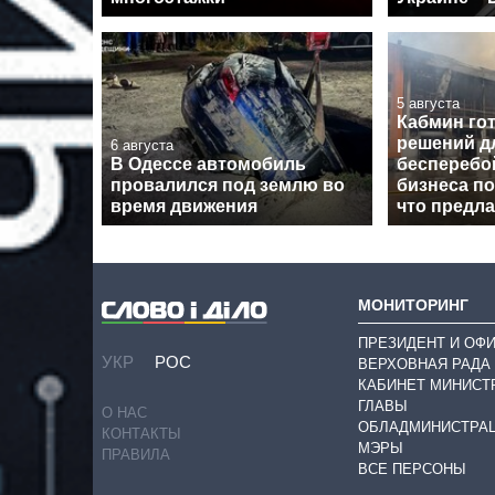
5 августа
Кабмин гот
решений д
6 августа
В Одессе автомобиль
бесперебо
провалился под землю во
бизнеса по
время движения
что предл
МОНИТОРИНГ
ПРЕЗИДЕНТ И ОФ
УКР
РОС
ВЕРХОВНАЯ РАДА
КАБИНЕТ МИНИСТ
ГЛАВЫ
О НАС
ОБЛАДМИНИСТРА
КОНТАКТЫ
МЭРЫ
ПРАВИЛА
ВСЕ ПЕРСОНЫ