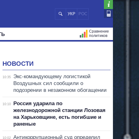
УКР
РОС
Сравнение
ТЬ
политиков
СТРАЦИЙ
МЭРЫ
ВСЕ ПЕРСОНЫ
НОВОСТИ
Экс-командующему логистикой
10:35
Воздушных сил сообщили о
подозрении в незаконном обогащении
Россия ударила по
10:10
железнодорожной станции Лозовая
на Харьковщине, есть погибшие и
раненые
Антикоррупционный суд определил
10:02