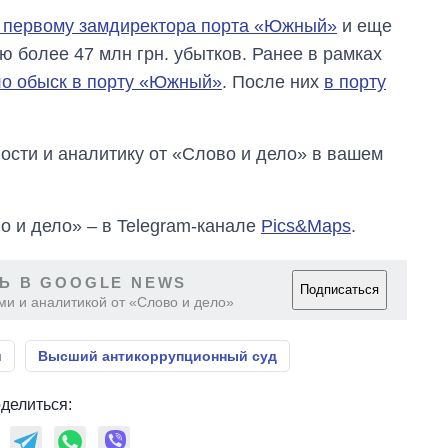
 первому замдиректора порта «Южный»
и еще
 более 47 млн грн. убытков. Ранее в рамках
ло обыск в порту «Южный»
. После них
в порту
сти и аналитику от «Слово и дело» в вашем
о и дело» – в Telegram-канале
Pics&Maps
.
Ь В GOOGLE NEWS
Подписаться
ми и аналитикой от «Слово и дело»
й
Высший антикоррупционный суд
делиться: