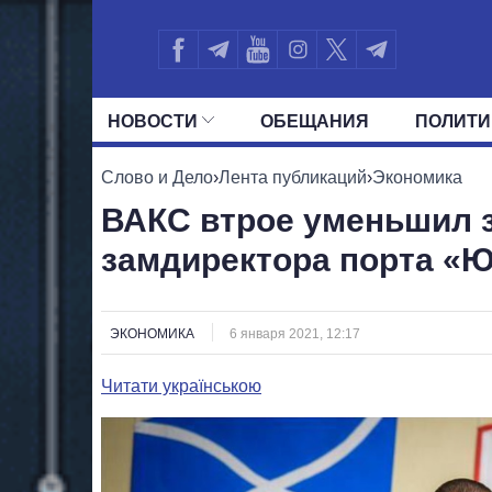
НОВОСТИ
ОБЕЩАНИЯ
ПОЛИТИ
ВСЕ ПОЛИТИКИ
ПРЕЗИДЕНТ И ОФ
Слово и Дело
›
Лента публикаций
›
Экономика
ВАКС втрое уменьшил 
замдиректора порта «
ЭКОНОМИКА
6 января 2021, 12:17
Читати українською