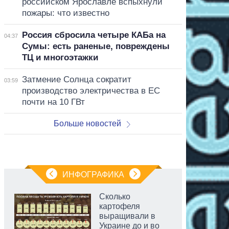
российском Ярославле вспыхнули
пожары: что известно
Россия сбросила четыре КАБа на
04:37
Сумы: есть раненые, повреждены
ТЦ и многоэтажки
Затмение Солнца сократит
03:59
производство электричества в ЕС
почти на 10 ГВт
Больше новостей
ИНФОГРАФИКА
Сколько
картофеля
выращивали в
Украине до и во