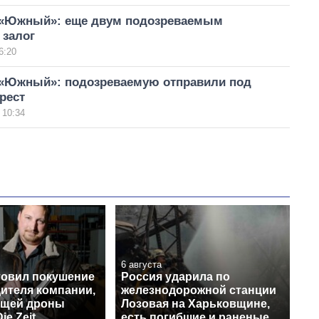
 «Южный»: еще двум подозреваемым
 залог
6:20
 «Южный»: подозреваемую отправили под
рест
 10:34
6 августа
товил покушение
Россия ударила по
дителя компании,
железнодорожной станции
ющей дроны
Лозовая на Харьковщине,
ie Zeit
есть погибшие и раненые